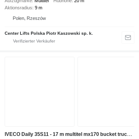
Aufzugmarke
Multitel
Hubhöhe
20 m
Aktionsradius
9 m
Polen, Rzeszów
Center Lifts Polska Piotr Kaszowski sp. k.
IVECO Daily 35S11 - 17 m multitel mx170 bucket truck boom lift zwyżka