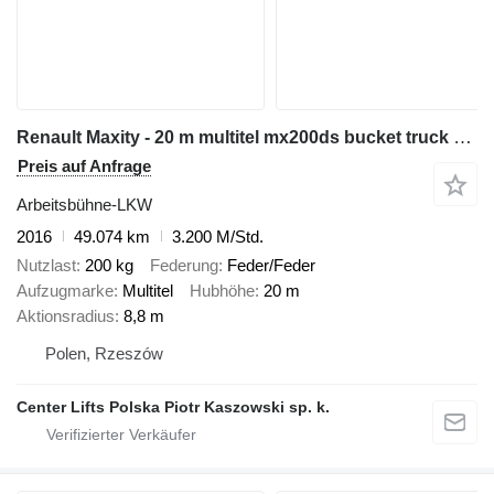
Renault Maxity - 20 m multitel mx200ds bucket truck boom lift podnośnik
Preis auf Anfrage
Arbeitsbühne-LKW
2016
49.074 km
3.200 M/Std.
Nutzlast
200 kg
Federung
Feder/Feder
Aufzugmarke
Multitel
Hubhöhe
20 m
Aktionsradius
8,8 m
Polen, Rzeszów
Center Lifts Polska Piotr Kaszowski sp. k.