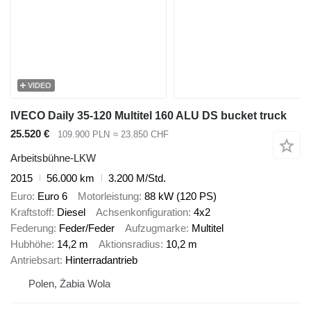
VIDEO
IVECO Daily 35-120 Multitel 160 ALU DS bucket truck
25.520 €
109.900 PLN
≈ 23.850 CHF
Arbeitsbühne-LKW
2015
56.000 km
3.200 M/Std.
Euro
Euro 6
Motorleistung
88 kW (120 PS)
Kraftstoff
Diesel
Achsenkonfiguration
4x2
Federung
Feder/Feder
Aufzugmarke
Multitel
Hubhöhe
14,2 m
Aktionsradius
10,2 m
Antriebsart
Hinterradantrieb
Polen, Żabia Wola