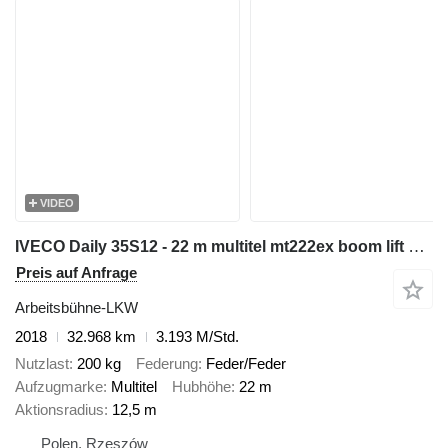
VIDEO
IVECO Daily 35S12 - 22 m multitel mt222ex boom lift bucket truck zwyżk
Preis auf Anfrage
Arbeitsbühne-LKW
2018
32.968 km
3.193 M/Std.
Nutzlast
200 kg
Federung
Feder/Feder
Aufzugmarke
Multitel
Hubhöhe
22 m
Aktionsradius
12,5 m
Polen, Rzeszów