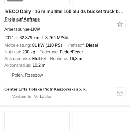
IVECO Daily - 16 m multitel 160 alu ds bucket truck boom lift
Preis auf Anfrage
Arbeitsbühne-LKW
2014
62.879 km
3.764 M/Std.
Motorleistung
81 kW (110 PS)
Kraftstoff
Diesel
Nutzlast
200 kg
Federung
Feder/Feder
Aufzugmarke
Multitel
Hubhöhe
16,3 m
Aktionsradius
10,2 m
Polen, Rzeszów
Center Lifts Polska Piotr Kaszowski sp. k.