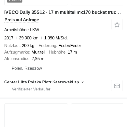
VIDEO
IVECO Daily 35S12 - 17 m multitel mx170 bucket truck boom lift zwyżka
Preis auf Anfrage
Arbeitsbühne-LKW
2017
39.000 km
1.390 M/Std.
Nutzlast
200 kg
Federung
Feder/Feder
Aufzugmarke
Multitel
Hubhöhe
17 m
Aktionsradius
7,95 m
Polen, Rzeszów
Center Lifts Polska Piotr Kaszowski sp. k.