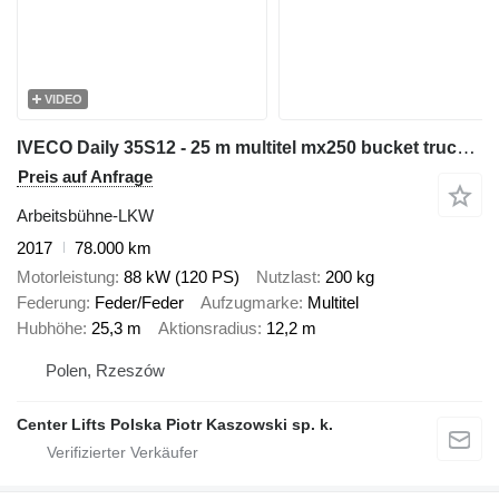
VIDEO
IVECO Daily 35S12 - 25 m multitel mx250 bucket truck boom lift podnośn
Preis auf Anfrage
Arbeitsbühne-LKW
2017
78.000 km
Motorleistung
88 kW (120 PS)
Nutzlast
200 kg
Federung
Feder/Feder
Aufzugmarke
Multitel
Hubhöhe
25,3 m
Aktionsradius
12,2 m
Polen, Rzeszów
Center Lifts Polska Piotr Kaszowski sp. k.