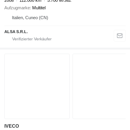
2008
112.000 km
5.700 M/Std.
Aufzugmarke
Multitel
Italien, Cuneo (CN)
ALSA S.R.L.
IVECO