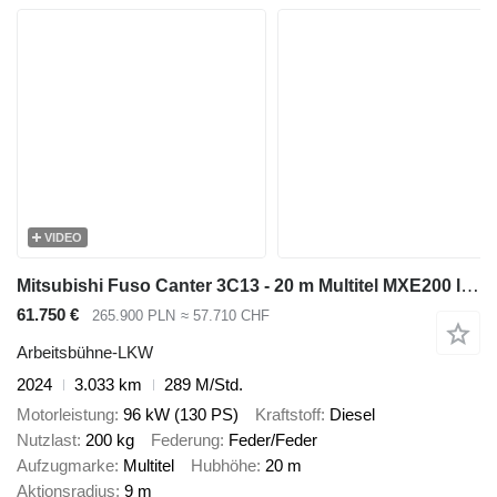
VIDEO
Mitsubishi Fuso Canter 3C13 - 20 m Multitel MXE200 like NEW !! 20m - bucket truc
61.750 €
265.900 PLN
≈ 57.710 CHF
Arbeitsbühne-LKW
2024
3.033 km
289 M/Std.
Motorleistung
96 kW (130 PS)
Kraftstoff
Diesel
Nutzlast
200 kg
Federung
Feder/Feder
Aufzugmarke
Multitel
Hubhöhe
20 m
Aktionsradius
9 m