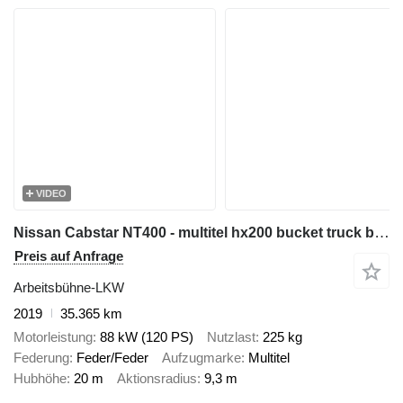
VIDEO
Nissan Cabstar NT400 - multitel hx200 bucket truck boom lift zwyżka
Preis auf Anfrage
Arbeitsbühne-LKW
2019
35.365 km
Motorleistung
88 kW (120 PS)
Nutzlast
225 kg
Federung
Feder/Feder
Aufzugmarke
Multitel
Hubhöhe
20 m
Aktionsradius
9,3 m