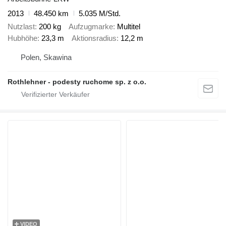
2013
48.450 km
5.035 M/Std.
Nutzlast
200 kg
Aufzugmarke
Multitel
Hubhöhe
23,3 m
Aktionsradius
12,2 m
Polen, Skawina
Rothlehner - podesty ruchome sp. z o.o.
VIDEO