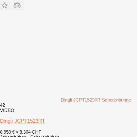
Dingli JCPT1523RT Scherenbühne
42
VIDEO
Dingli JCPT1523RT
8.950 €
≈ 8.364 CHF