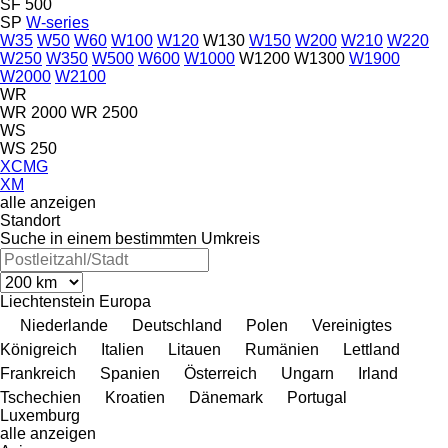
SF 500
SP
W-series
W35
W50
W60
W100
W120
W130
W150
W200
W210
W220
W250
W350
W500
W600
W1000
W1200
W1300
W1900
W2000
W2100
WR
WR 2000
WR 2500
WS
WS 250
XCMG
XM
alle anzeigen
Standort
Suche in einem bestimmten Umkreis
Liechtenstein
Europa
Niederlande
Deutschland
Polen
Vereinigtes
Königreich
Italien
Litauen
Rumänien
Lettland
Frankreich
Spanien
Österreich
Ungarn
Irland
Tschechien
Kroatien
Dänemark
Portugal
Luxemburg
alle anzeigen