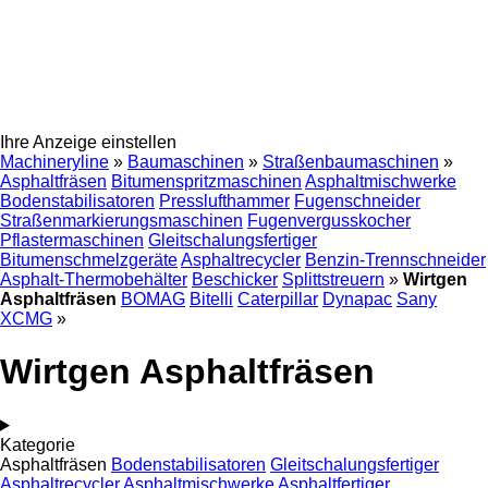
Ihre Anzeige einstellen
Machineryline
»
Baumaschinen
»
Straßenbaumaschinen
»
Asphaltfräsen
Bitumenspritzmaschinen
Asphaltmischwerke
Bodenstabilisatoren
Presslufthammer
Fugenschneider
Straßenmarkierungsmaschinen
Fugenvergusskocher
Pflastermaschinen
Gleitschalungsfertiger
Bitumenschmelzgeräte
Asphaltrecycler
Benzin-Trennschneider
Asphalt-Thermobehälter
Beschicker
Splittstreuern
»
Wirtgen
Asphaltfräsen
BOMAG
Bitelli
Caterpillar
Dynapac
Sany
XCMG
»
Wirtgen Asphaltfräsen
Kategorie
Asphaltfräsen
Bodenstabilisatoren
Gleitschalungsfertiger
Asphaltrecycler
Asphaltmischwerke
Asphaltfertiger