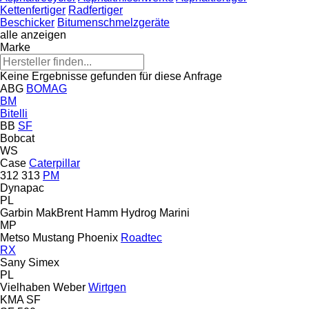
Kettenfertiger
Radfertiger
Beschicker
Bitumenschmelzgeräte
alle anzeigen
Marke
Keine Ergebnisse gefunden für diese Anfrage
ABG
BOMAG
BM
Bitelli
BB
SF
Bobcat
WS
Case
Caterpillar
312
313
PM
Dynapac
PL
Garbin MakBrent
Hamm
Hydrog
Marini
MP
Metso
Mustang
Phoenix
Roadtec
RX
Sany
Simex
PL
Vielhaben
Weber
Wirtgen
KMA
SF