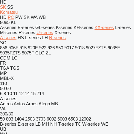
HD
SK
SS
Komatsu
HD
PC
PW
SK
WA
WB
8085
KL
A-series
B-series
GL-series
K-series
KH-series
KX-series
L-series
M-series
R-series
U-series
X-series
A-series
HS
L-series
LH
R-series
SC
856
906F
915
920E
922
936
950
9017
9018
9027FZTS
9035E
9035FZTS
9075F
CLG
ZL
CDM
LG
FR
TGA
TGS
MP
MBL-X
110
50
60
6
8
10
11
12
14
15
714
A-series
Actros
Antos
Arocs
Atego
MB
VA
300/30
50
803
1404
2503
3703
6002
6003
6503
12002
B-series
E-series
LB
MH
NH
T-series
TC
W-series
WE
UB