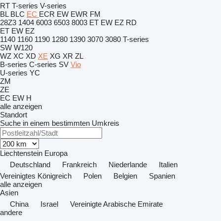
RT
T-series
V-series
BL
BLC
EC
ECR
EW
EWR
FM
28Z3
1404
6003
6503
8003
ET
EW
EZ
RD
ET
EW
EZ
1140
1160
1190
1280
1390
3070
3080
T-series
SW
W120
WZ
XC
XD
XE
XG
XR
ZL
B-series
C-series
SV
Vio
U-series
YC
ZM
ZE
EC
EW
H
alle anzeigen
Standort
Suche in einem bestimmten Umkreis
Liechtenstein
Europa
Deutschland
Frankreich
Niederlande
Italien
Vereinigtes Königreich
Polen
Belgien
Spanien
alle anzeigen
Asien
China
Israel
Vereinigte Arabische Emirate
andere