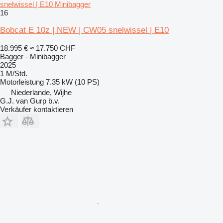
snelwissel | E10 Minibagger
16
Bobcat E 10z | NEW | CW05 snelwissel | E10
18.995 €
≈ 17.750 CHF
Bagger - Minibagger
2025
1 M/Std.
Motorleistung
7.35 kW (10 PS)
Niederlande, Wijhe
G.J. van Gurp b.v.
Verkäufer kontaktieren