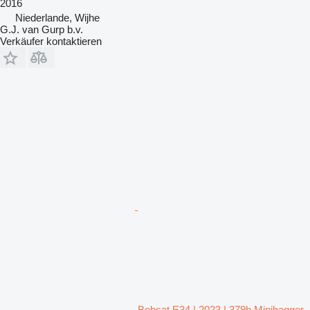
2016
Niederlande, Wijhe
G.J. van Gurp b.v.
Verkäufer kontaktieren
Bobcat E34 | 2023 | 379h Minibagger