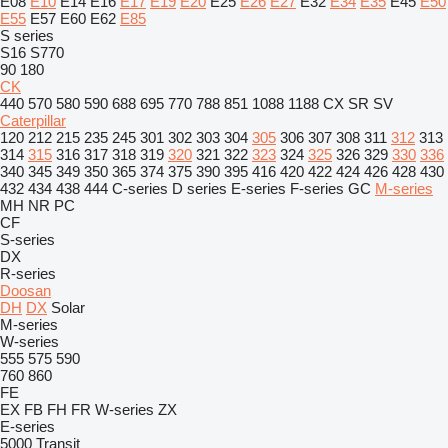
E08
E10
E14
E16
E17
E19
E20
E25
E26
E27
E32
E34
E35
E45
E50
E55
E57
E60
E62
E85
S series
S16
S770
90
180
CK
440
570
580
590
688
695
770
788
851
1088
1188
CX
SR
SV
Caterpillar
120
212
215
235
245
301
302
303
304
305
306
307
308
311
312
313
314
315
316
317
318
319
320
321
322
323
324
325
326
329
330
336
340
345
349
350
365
374
375
390
395
416
420
422
424
426
428
430
432
434
438
444
C-series
D series
E-series
F-series
GC
M-series
MH
NR
PC
CF
S-series
DX
R-series
Doosan
DH
DX
Solar
M-series
W-series
555
575
590
760
860
FE
EX
FB
FH
FR
W-series
ZX
E-series
5000
Transit