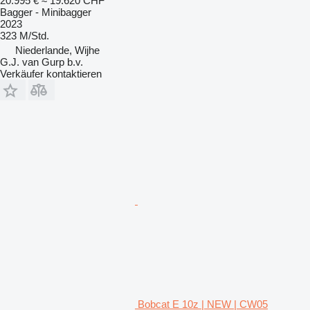
20.995 €
≈ 19.620 CHF
Bagger - Minibagger
2023
323 M/Std.
Niederlande, Wijhe
G.J. van Gurp b.v.
Verkäufer kontaktieren
Bobcat E 10z | NEW | CW05