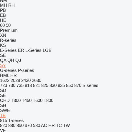
NM
MH
RH
PB
EB
HE
60
90
Premium
XN
R-series
KS
E-Series
ER
L-Series
LGB
SE
QA
QH
QJ
SY
G-series
P-series
HML
HR
1622
2028
2430
2630
723
730
735
818
821
825
830
835
850
870
S series
SD
SE
CHD
T300
T450
T600
T800
SH
SWE
TB
815
T-series
820
880
890
970
980
AC
HR
TC
TW
VF