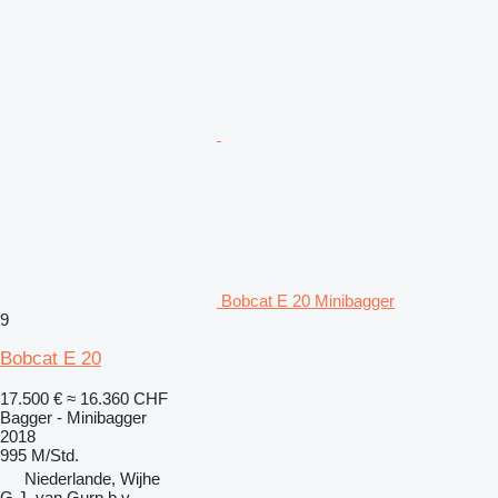
Bobcat E 20 Minibagger
9
Bobcat E 20
17.500 €
≈ 16.360 CHF
Bagger - Minibagger
2018
995 M/Std.
Niederlande, Wijhe
G.J. van Gurp b.v.