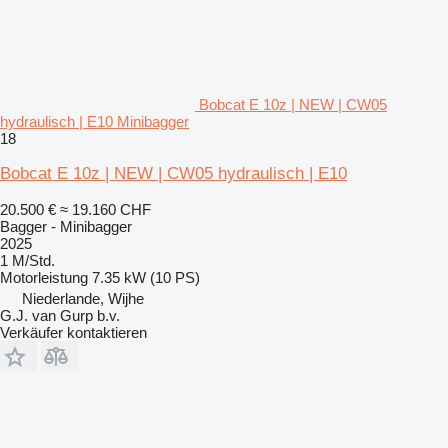
Bobcat E 10z | NEW | CW05
hydraulisch | E10 Minibagger
18
Bobcat E 10z | NEW | CW05 hydraulisch | E10
20.500 €
≈ 19.160 CHF
Bagger - Minibagger
2025
1 M/Std.
Motorleistung
7.35 kW (10 PS)
Niederlande, Wijhe
G.J. van Gurp b.v.
Verkäufer kontaktieren