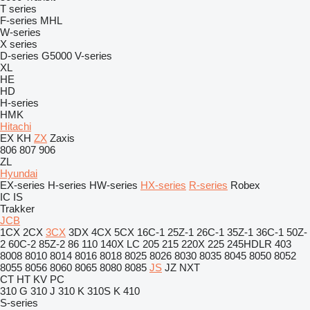
T series
F-series
MHL
W-series
X series
D-series
G5000
V-series
XL
HE
HD
H-series
HMK
Hitachi
EX
KH
ZX
Zaxis
806
807
906
ZL
Hyundai
EX-series
H-series
HW-series
HX-series
R-series
Robex
IC
IS
Trakker
JCB
1CX
2CX
3CX
3DX
4CX
5CX
16C-1
25Z-1
26C-1
35Z-1
36C-1
50Z-
2
60C-2
85Z-2
86
110
140X LC
205
215
220X
225
245HDLR
403
8008
8010
8014
8016
8018
8025
8026
8030
8035
8045
8050
8052
8055
8056
8060
8065
8080
8085
JS
JZ
NXT
CT
HT
KV
PC
310 G
310 J
310 K
310S K
410
S-series