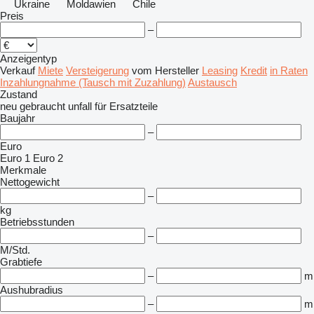
Ukraine
Moldawien
Chile
Preis
–
Anzeigentyp
Verkauf
Miete
Versteigerung
vom Hersteller
Leasing
Kredit
in Raten
Inzahlungnahme (Tausch mit Zuzahlung)
Austausch
Zustand
neu
gebraucht
unfall
für Ersatzteile
Baujahr
–
Euro
Euro 1
Euro 2
Merkmale
Nettogewicht
–
kg
Betriebsstunden
–
M/Std.
Grabtiefe
–
m
Aushubradius
–
m