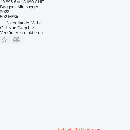
19.995 €
≈ 18.690 CHF
Bagger - Minibagger
2023
502 M/Std.
Niederlande, Wijhe
G.J. van Gurp b.v.
Verkäufer kontaktieren
Bobcat E16 Minibagger