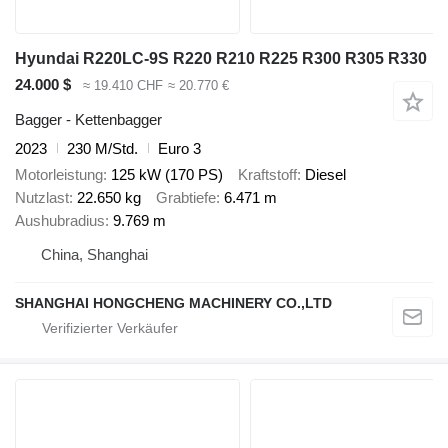
Hyundai R220LC-9S R220 R210 R225 R300 R305 R330
24.000 $
≈ 19.410 CHF
≈ 20.770 €
Bagger - Kettenbagger
2023
230 M/Std.
Euro 3
Motorleistung
125 kW (170 PS)
Kraftstoff
Diesel
Nutzlast
22.650 kg
Grabtiefe
6.471 m
Aushubradius
9.769 m
China, Shanghai
SHANGHAI HONGCHENG MACHINERY CO.,LTD