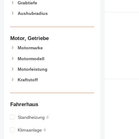
Grabtiefe
E-series
F-series
Aushubradius
GC
M-series
MH
Motor, Getriebe
NR
PC
Motormarke
Motormodell
Motorleistung
Kraftstoff
Fahrerhaus
Standheizung
Klimaanlage