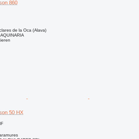
son 860
lares de la Oca (Alava)
AQUINARIA
tieren
son 50 HX
HF
aramures