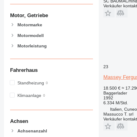
SC BAUMACHINE
GC
Verkäufer kontak
M-series
Motor, Getriebe
MH
NR
Motormarke
PC
Motormodell
Motorleistung
23
Fahrerhaus
Massey Fergu
Standheizung
18.500 €
≈ 17.2
Baggerlader
Klimaanlage
1992
6.334 M/Std.
Italien, Cuneo
Massucco T. srl
Verkäufer kontak
Achsen
Achsenanzahl