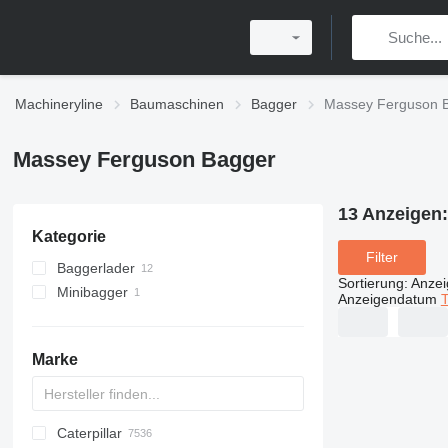
Machineryline
Baumaschinen
Bagger
Massey Ferguson 
Massey Ferguson Bagger
13 Anzeigen
Kategorie
Filter
Baggerlader
Sortierung
:
Anze
Minibagger
Anzeigendatum
T
Marke
Caterpillar
AX
140W
BC
325
90
CK
440