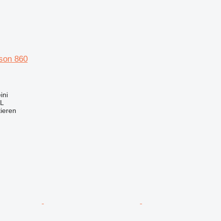
son 860
ini
L
tieren