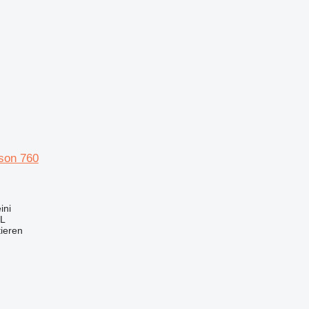
son 760
ini
L
tieren