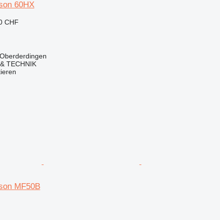
son 60HX
10 CHF
 Oberderdingen
& TECHNIK
tieren
son MF50B