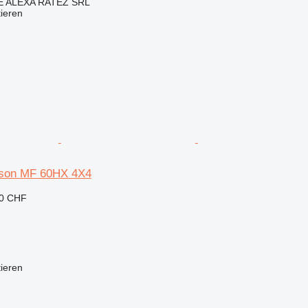
 ALEXA RATEZ SRL
tieren
son MF 60HX 4X4
90 CHF
tieren