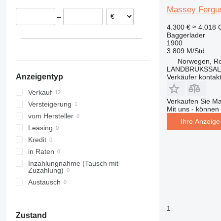
Dänemark
317
110
ZL
FM
Massey Fergu
–
Niederlande
318
140X LC
G-series
4.300 €
≈ 4.018
Spanien
319
205
Baggerlader
1900
Deutschland
320
215
3.809 M/Std.
321
220X
Norwegen, R
322
225
LANDBRUKSSAL
Anzeigentyp
Verkäufer kontak
323
245HDLR
324
8008
Verkauf
Verkaufen Sie M
325
8010
Versteigerung
Mit uns - können 
326
8014
vom Hersteller
Ihre Anzeige 
329
8016
Leasing
330
8018
Kredit
336
8025
in Raten
340
8026
Inzahlungnahme (Tausch mit
Zuzahlung)
345
8030
Austausch
349
8035
350
8045
1
365
8050
Zustand