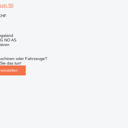
son 50
 CHF
ogaland
G.NO AS
tieren
aschinen oder Fahrzeuge?
Sie das tun!
einstellen