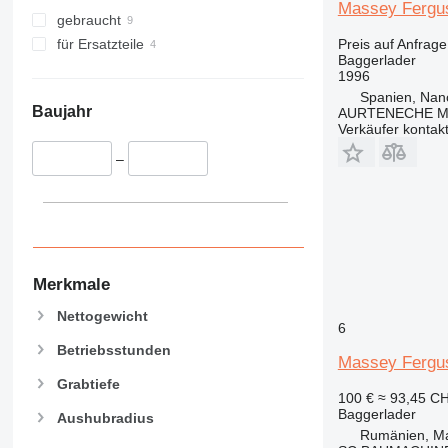
374
8052
Massey Fergu
gebraucht
375
8055
Preis auf Anfrage
für Ersatzteile
390
8056
Baggerlader
395
8060
1996
Spanien, Nanc
416
8065
Baujahr
AURTENECHE M
420
8080
Verkäufer kontak
422
8085
–
424
JS
426
JZ
428
NXT
430
432
Merkmale
434
438
Nettogewicht
6
444
Betriebsstunden
Massey Fergu
C-series
Grabtiefe
D series
100 €
≈ 93,45 C
E-series
Baggerlader
Aushubradius
F-series
Rumänien, M