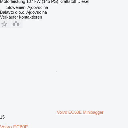
Motorleistung
107 kW (145 PS)
Kraftstoff
Diesel
Slowenien, Ajdovščina
Balavto d.o.o. Ajdovscina
Verkäufer kontaktieren
Volvo EC60E Minibagger
15
Volvo EC60E