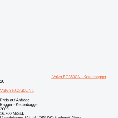
Volvo EC360CNL Kettenbagger
20
Volvo EC360CNL
Preis auf Anfrage
Bagger - Kettenbagger
2009
16.700 M/Std.
Motorleistung
184 kW (250 PS)
Kraftstoff
Diesel