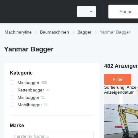
Machineryline
Baumaschinen
Bagger
Yanmar Bagger
Yanmar Bagger
482 Anzeige
Kategorie
Filter
Minibagger
Sortierung
:
Anze
Kettenbagger
Anzeigendatum
T
Midibagger
Mobilbagger
Marke