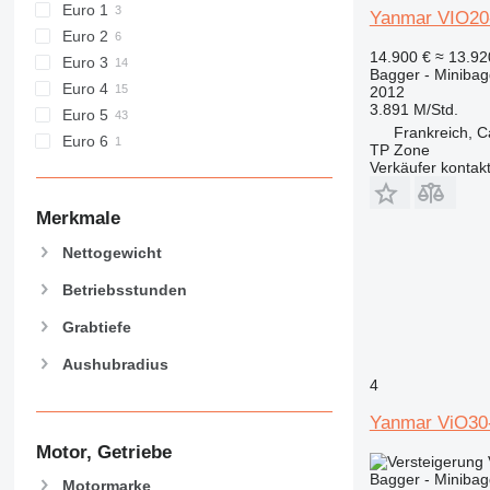
Euro 1
E-series
Yanmar VIO20
Euro 2
F-series
14.900 €
≈ 13.9
Euro 3
GC
Bagger - Minibag
Euro 4
M-series
2012
3.891 M/Std.
Euro 5
MH
Frankreich, 
Euro 6
NR
TP Zone
Verkäufer kontak
PC
Merkmale
Nettogewicht
Betriebsstunden
Grabtiefe
Aushubradius
4
Yanmar ViO30
Motor, Getriebe
Bagger - Minibag
Motormarke