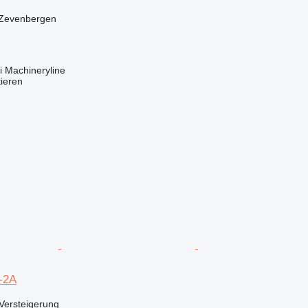
 Zevenbergen
 Machineryline
tieren
-2A
Versteigerung