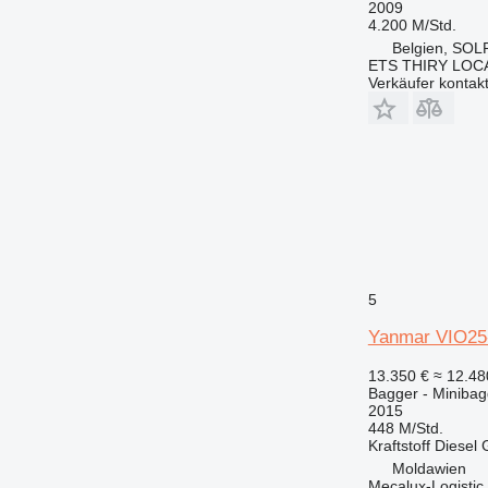
2009
4.200 M/Std.
Belgien, SO
ETS THIRY LOC
Verkäufer kontak
5
Yanmar VIO25
13.350 €
≈ 12.4
Bagger - Minibag
2015
448 M/Std.
Kraftstoff
Diesel
Moldawien
Mecalux-Logistic