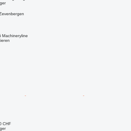
ger
 Zevenbergen
 Machineryline
tieren
80 CHF
ger