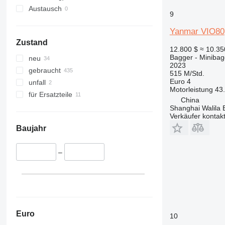
350
8045
Austausch
365
8050
9
374
8052
Yanmar VIO80
375
8055
Zustand
390
8056
12.800 $
≈ 10.3
Bagger - Minibag
neu
395
8060
2023
gebraucht
416
8065
515 M/Std.
Euro 4
unfall
420
8080
Motorleistung
43
für Ersatzteile
422
8085
China
Shanghai Walila 
424
JS
Verkäufer kontak
426
JZ
Baujahr
428
NXT
430
–
432
434
438
444
C-series
Euro
10
D series