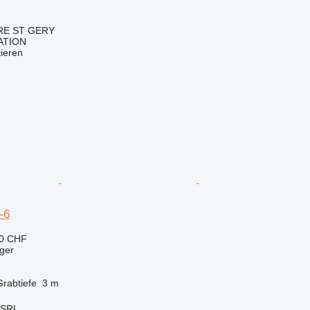
LRE ST GERY
ATION
tieren
-6
80 CHF
ger
Grabtiefe
3 m
 SRL