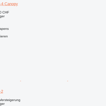
-4 Canopy
20 CHF
ger
Capens
tieren
-2
Versteigerung
ger