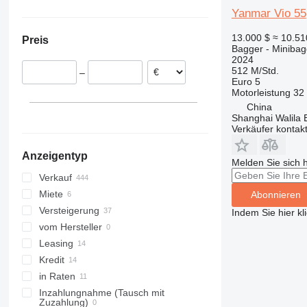
Frankreich
Ukraine
315
85Z-2
9075F
EWR
SV 100
Vio 27
Yanmar Vio 55
Polen
Kolumbien
316
86
CLG
FM
Vio 30
13.000 $
≈ 10.5
Preis
Niederlande
Moldawien
317
110
ZL
G-series
Vio 33
Bagger - Minibag
2024
Spanien
Chile
318
140X LC
Vio 35
512 M/Std.
–
Dänemark
Brasilien
319
205
Vio 38
Euro 5
Motorleistung
32
Italien
320
215
Vio 40
China
Rumänien
321
220X
Vio 45
Shanghai Walila 
alle anzeigen
322
225
Vio 50
Verkäufer kontak
323
245HDLR
Vio 55
Anzeigentyp
324
8008
Vio 57
Melden Sie sich 
325
8010
Vio 70
Verkauf
326
8014
Vio 75
Miete
Abonnieren
329
8016
Vio 80
Versteigerung
Indem Sie hier kl
330
8018
vom Hersteller
336
8025
Leasing
340
8026
Kredit
345
8030
in Raten
349
8035
Inzahlungnahme (Tausch mit
Zuzahlung)