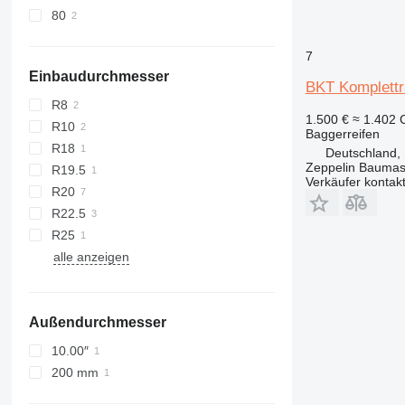
80
7
Einbaudurchmesser
BKT Komplettr
R8
1.500 €
≈ 1.402
R10
Baggerreifen
R18
Deutschland,
Zeppelin Baumas
R19.5
Verkäufer kontak
R20
R22.5
R25
alle anzeigen
Außendurchmesser
10.00″
200 mm