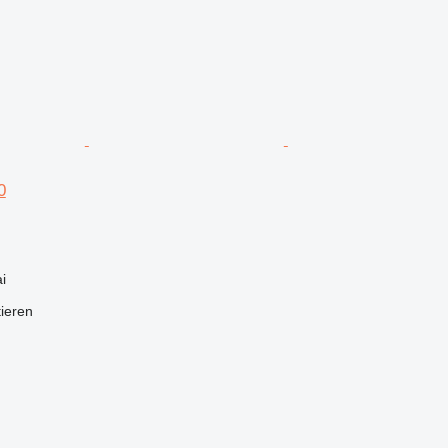
0
i
tieren