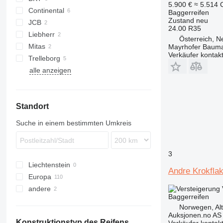
5.900 €
≈ 5.514
Continental
Baggerreifen
Zustand
neu
JCB
24.00 R35
Liebherr
Österreich, 
Mitas
A-series
Mayrhofer Baum
Verkäufer kontak
Trelleborg
alle anzeigen
Standort
Suche in einem bestimmten Umkreis
3
Liechtenstein
Andre Krokfla
Europa
andere
Rumänien
Baggerreifen
Niederlande
Ukraine
Norwegen, Al
Deutschland
Auksjonen.no AS
Konstruktionstyp des Reifens