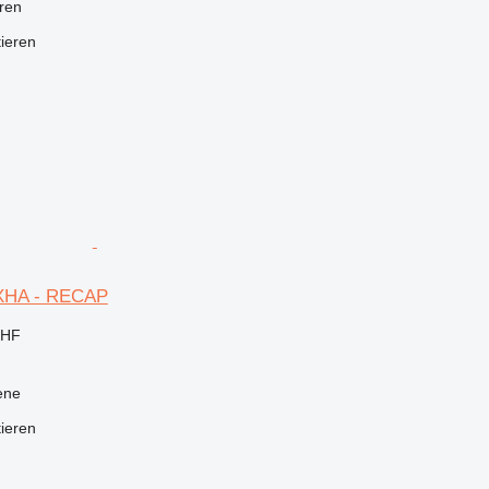
ren
tieren
XHA - RECAP
CHF
ene
tieren