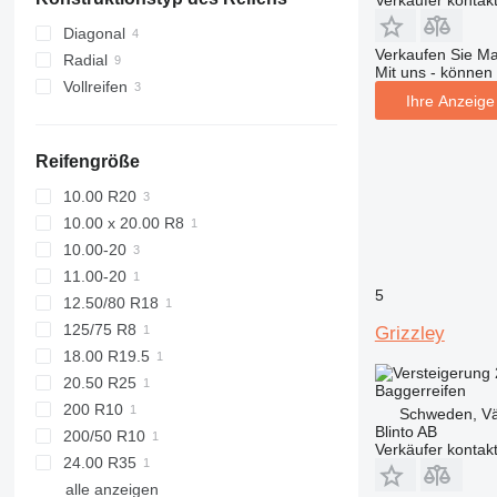
Verkäufer kontak
Belgien
Litauen
Diagonal
Verkaufen Sie M
Norwegen
Radial
Mit uns - können 
Estland
Vollreifen
Ihre Anzeige 
Schweden
alle anzeigen
Reifengröße
10.00 R20
10.00 x 20.00 R8
10.00-20
11.00-20
5
12.50/80 R18
125/75 R8
Grizzley
18.00 R19.5
20.50 R25
Baggerreifen
200 R10
Schweden, Vä
Blinto AB
200/50 R10
Verkäufer kontak
24.00 R35
alle anzeigen