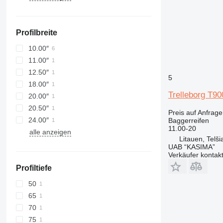
Profilbreite
10.00″
11.00″
12.50″
5
18.00″
Trelleborg T90
20.00″
20.50″
Preis auf Anfrage
24.00″
Baggerreifen
11.00-20
alle anzeigen
Litauen, Telšia
UAB “KASIMA”
Verkäufer kontak
Profiltiefe
50
65
70
75