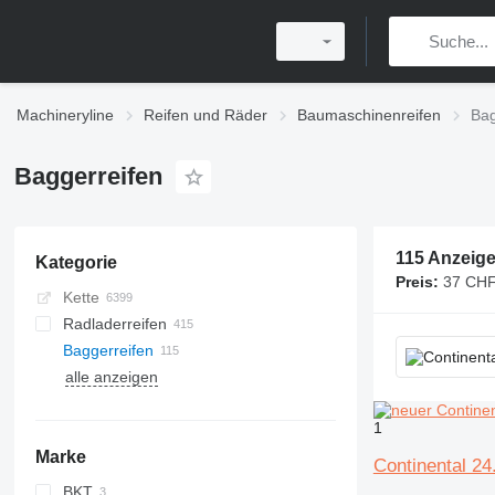
Machineryline
Reifen und Räder
Baumaschinenreifen
Bag
Baggerreifen
115 Anzeig
Kategorie
Preis:
37 CHF
Kette
Radladerreifen
Baggerreifen
alle anzeigen
1
Marke
Continental 2
BKT