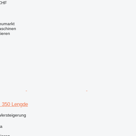
 CHF
Neumarkt
aschinen
tieren
k 350 Lengde
Versteigerung
ta