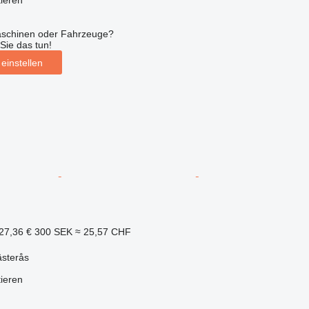
tieren
aschinen oder Fahrzeuge?
Sie das tun!
einstellen
27,36 €
300 SEK
≈ 25,57 CHF
sterås
tieren