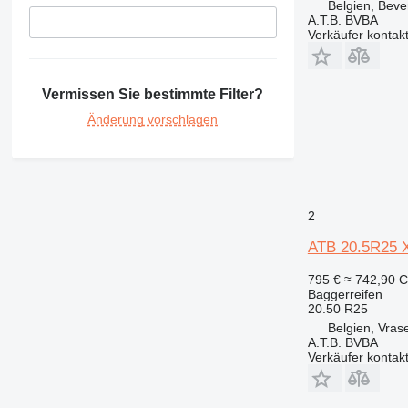
Belgien, Beve
A.T.B. BVBA
Verkäufer kontak
Vermissen Sie bestimmte Filter?
Änderung vorschlagen
2
ATB 20.5R25 
795 €
≈ 742,90 
Baggerreifen
20.50 R25
Belgien, Vras
A.T.B. BVBA
Verkäufer kontak