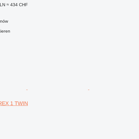
PLN
≈ 434 CHF
anów
tieren
TREX 1 TWIN