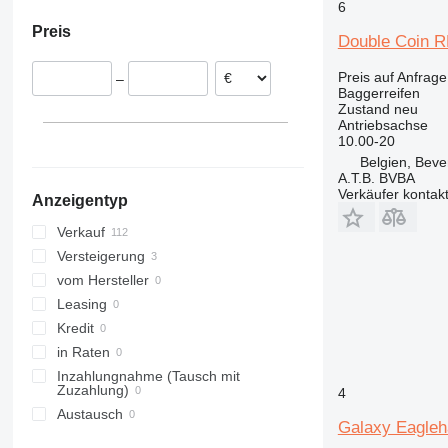
6
Preis
Double Coin 
Preis auf Anfrage
–
Baggerreifen
Zustand
neu
Antriebsachse
10.00-20
Belgien, Beve
A.T.B. BVBA
Verkäufer kontak
Anzeigentyp
Verkauf
Versteigerung
vom Hersteller
Leasing
Kredit
in Raten
Inzahlungnahme (Tausch mit
Zuzahlung)
4
Austausch
Galaxy Eagle