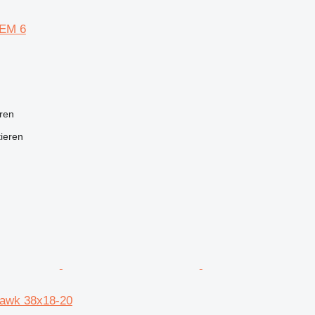
REM 6
ren
tieren
hawk 38x18-20