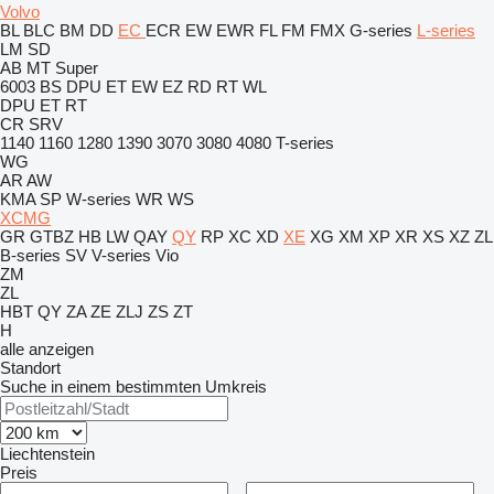
Volvo
BL
BLC
BM
DD
EC
ECR
EW
EWR
FL
FM
FMX
G-series
L-series
LM
SD
AB
MT
Super
6003
BS
DPU
ET
EW
EZ
RD
RT
WL
DPU
ET
RT
CR
SRV
1140
1160
1280
1390
3070
3080
4080
T-series
WG
AR
AW
KMA
SP
W-series
WR
WS
XCMG
GR
GTBZ
HB
LW
QAY
QY
RP
XC
XD
XE
XG
XM
XP
XR
XS
XZ
ZL
B-series
SV
V-series
Vio
ZM
ZL
HBT
QY
ZA
ZE
ZLJ
ZS
ZT
H
alle anzeigen
Standort
Suche in einem bestimmten Umkreis
Liechtenstein
Preis