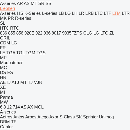
A-series
AR
AS
MT
SR
SS
Liebherr
A-series
HS
K-Series
L-series
LB
LG
LH
LR
LRB
LTC
LTF
LTM
LTR
MK
PR
R-series
SL
HTC
RTC
836
855
856
920E
922
936
9017
9035FZTS
CLG
LG
LTC
ZL
GRIL
CDM
LG
FR
LE
TGA
TGL
TGM
TGS
MP
Madpatcher
MC
DS
ES
HR
AETJ
ATJ
MT
TJ
VJR
XE
MI
Parma
MW
6
8
12
714
AS
AX
MCL
A-series
Actros
Antos
Arocs
Atego
Axor
S-Class
SK
Sprinter
Unimog
DBM
TF
Canter