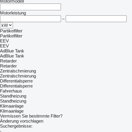
Motormodell
Motorleistung
–
Partikelfilter
Partikelfilter
EEV
EEV
AdBlue Tank
AdBlue Tank
Retarder
Retarder
Zentralschmierung
Zentralschmierung
Differentialsperre
Differentialsperre
Fahrerhaus
Standheizung
Standheizung
Klimaanlage
Klimaanlage
Vermissen Sie bestimmte Filter?
Änderung vorschlagen
Suchergebnisse:
-