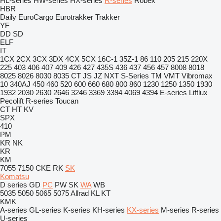
HL-series
HW-series
HX-series
R-series
Robex
HBR
Daily
EuroCargo
Eurotrakker
Trakker
YF
DD
SD
ELF
IT
1CX
2CX
3CX
3DX
4CX
5CX
16C-1
35Z-1
86
110
205
215
220X
225
403
406
407
409
426
427
435S
436
437
456
457
8008
8018
8025
8026
8030
8035
CT
JS
JZ
NXT
S-Series
TM
VMT
Vibromax
10
340AJ
450
460
520
600
660
680
800
860
1230
1250
1350
1930
1932
2030
2630
2646
3246
3369
3394
4069
4394
E-series
Liftlux
Pecolift
R-series
Toucan
CT
HT
KV
SPX
410
PM
KR
NK
KR
KM
7055
7150
CKE
RK
SK
Komatsu
D series
GD
PC
PW
SK
WA
WB
5035
5050
5065
5075
Allrad
KL
KT
KMK
A-series
GL-series
K-series
KH-series
KX-series
M-series
R-series
U-series