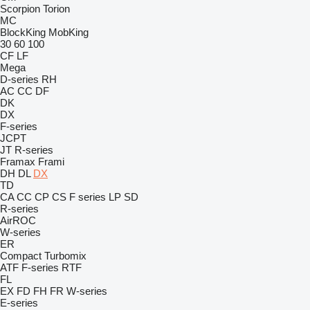
Scorpion
Torion
MC
BlockKing
MobKing
30
60
100
CF
LF
Mega
D-series
RH
AC
CC
DF
DK
DX
F-series
JCPT
JT
R-series
Framax
Frami
DH
DL
DX
TD
CA
CC
CP
CS
F series
LP
SD
R-series
AirROC
W-series
ER
Compact
Turbomix
ATF
F-series
RTF
FL
EX
FD
FH
FR
W-series
E-series