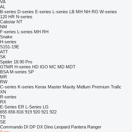
VA
AL
B-series
D-series
E-series
L-series
LB
MH
NH
RG
W-series
120
HR
N-series
Cabstar
NT
NM
F-series
L-series
MH
RH
Snake
H-series
S151-19E
ATT
SK
Spider 18.90 Pro
GTMR
H-series
HD
IGO
MC
MD
MDT
BSA
M-series
SP
MR
RW
C-series
K-series
Kerax
Master
Maxity
Midlum
Premium
Trafic
XN
R-series
RX
E-Series
ER
L-Series
LG
655
656
816
919
920
921
922
TS
SE
Commando
DI
DP
DX
Dino
Leopard
Pantera
Ranger
Sany