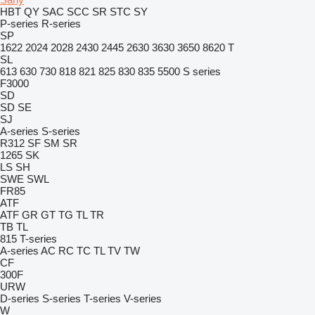
HBT
QY
SAC
SCC
SR
STC
SY
P-series
R-series
SP
1622
2024
2028
2430
2445
2630
3630
3650
8620 T
SL
613
630
730
818
821
825
830
835
5500
S series
F3000
SD
SD
SE
SJ
A-series
S-series
R312
SF
SM
SR
1265
SK
LS
SH
SWE
SWL
FR85
ATF
ATF
GR
GT
TG
TL
TR
TB
TL
815
T-series
A-series
AC
RC
TC
TL
TV
TW
CF
300F
URW
D-series
S-series
T-series
V-series
W