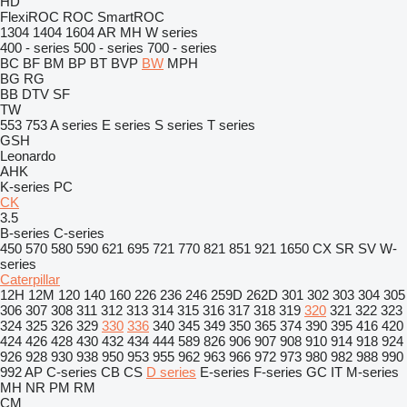
HD
FlexiROC
ROC
SmartROC
1304
1404
1604
AR
MH
W series
400 - series
500 - series
700 - series
BC
BF
BM
BP
BT
BVP
BW
MPH
BG
RG
BB
DTV
SF
TW
553
753
A series
E series
S series
T series
GSH
Leonardo
AHK
K-series
PC
CK
3.5
B-series
C-series
450
570
580
590
621
695
721
770
821
851
921
1650
CX
SR
SV
W-
series
Caterpillar
12H
12M
120
140
160
226
236
246
259D
262D
301
302
303
304
305
306
307
308
311
312
313
314
315
316
317
318
319
320
321
322
323
324
325
326
329
330
336
340
345
349
350
365
374
390
395
416
420
424
426
428
430
432
434
444
589
826
906
907
908
910
914
918
924
926
928
930
938
950
953
955
962
963
966
972
973
980
982
988
990
992
AP
C-series
CB
CS
D series
E-series
F-series
GC
IT
M-series
MH
NR
PM
RM
CM