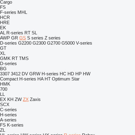
Cargo
FS
F-series
MHL
HCR
HRE
EK
AL
R-series
RT
SL
AWP
GR
GS
S series
Z series
D-series
G2200
G2300
G2700
G5000
V-series
GT
XL
GMK
RT
TMS
D-series
BG
3307
3412
DV
GRW
H-series
HC
HD
HP
HW
Compact
H-series
HA
HT
Optimum
Star
HMK
700
LL
EX
KH
ZW
ZX
Zaxis
SCX
C-series
H-series
A-series
FS
K-series
ZL