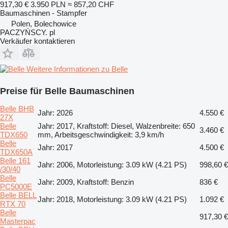
917,30 €
3.950 PLN
≈ 857,20 CHF
Baumaschinen - Stampfer
Polen, Bolechowice
PACZYŃSCY. pl
Verkäufer kontaktieren
Weitere Informationen zu Belle
Preise für Belle Baumaschinen
Belle BHB
Jahr: 2026
4.550 €
27X
Belle
Jahr: 2017, Kraftstoff: Diesel, Walzenbreite: 650
3.460 €
TDX650
mm, Arbeitsgeschwindigkeit: 3,9 km/h
Belle
Jahr: 2017
4.500 €
TDX650A
Belle 161
Jahr: 2006, Motorleistung: 3.09 kW (4.21 PS)
998,60 €
/30/40
Belle
Jahr: 2009, Kraftstoff: Benzin
836 €
PC5000E
Belle BELL
Jahr: 2018, Motorleistung: 3.09 kW (4.21 PS)
1.092 €
RTX 70
Belle
917,30 €
Masterpac