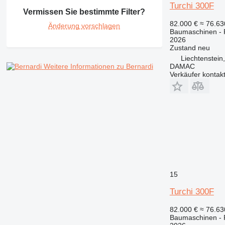
Turchi 300F
992
Vermissen Sie bestimmte Filter?
AP
82.000 €
≈ 76.6
Änderung vorschlagen
C-series
Baumaschinen -
2026
CB
Zustand
neu
CS
Liechtenstein
DAMAC
Weitere Informationen zu Bernardi
D series
Verkäufer kontak
E-series
F-series
GC
IT
M-series
MH
NR
PM
15
RM
Turchi 300F
82.000 €
≈ 76.6
Baumaschinen -