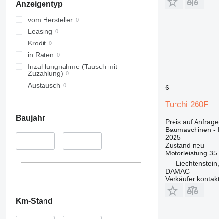
Anzeigentyp
316
456
E-series
317
457
Liftlux
vom Hersteller
318
8008
Pecolift
Leasing
319
8018
R-series
Kredit
320
8025
Toucan
in Raten
321
8026
Inzahlungnahme (Tausch mit
Zuzahlung)
322
8030
Austausch
6
323
8035
324
CT
Turchi 260F
325
JS
Baujahr
Preis auf Anfrage
326
JZ
Baumaschinen -
329
NXT
2025
–
Zustand
neu
330
S-Series
Motorleistung
35
336
TM
Liechtenstein
DAMAC
340
VMT
Verkäufer kontak
345
Vibromax
349
Km-Stand
350
365