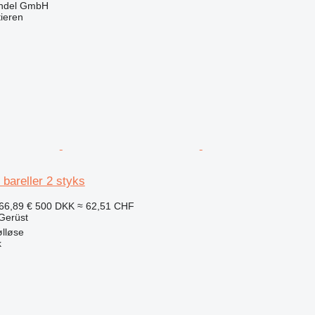
ndel GmbH
tieren
 bareller 2 styks
66,89 €
500 DKK
≈ 62,51 CHF
Gerüst
lløse
k