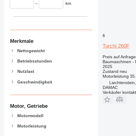
–
km
374
390
395
416
6
420
Merkmale
424
Turchi 260F
426
Nettogewicht
Preis auf Anfrage
428
Betriebsstunden
Baumaschinen -
430
2025
Zustand
neu
Nutzlast
432
Motorleistung
35
434
Geschwindigkeit
Liechtenstein
444
DAMAC
Verkäufer kontak
589
826
Motor, Getriebe
906
Motormodell
907
908
Motorleistung
910