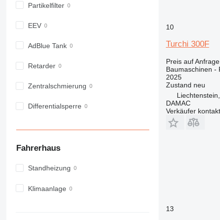
914
Partikelfilter
918
EEV
924
10
926
Turchi 300F
AdBlue Tank
928
Preis auf Anfrage
930
Retarder
Baumaschinen -
938
2025
Zustand
neu
950
Zentralschmierung
Liechtenstein
953
DAMAC
Differentialsperre
955
Verkäufer kontak
962
963
966
Fahrerhaus
972
973
Standheizung
980
Klimaanlage
982
988
13
990