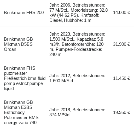
Jahr: 2006, Betriebsstunden:
77 M/Std., Motorleistung: 32.8
Brinkmann FHS 200
14.000 €
kW (44.62 PS), Kraftstoff:
Diesel, Hubhöhe: 1 m
Jahr: 2023, Betriebsstunden:
Brinkmann GB
1.500 M/Std., Kapazität: 5,8
Mixman D5BS
m3/h, Betonförderhöhe: 120
31.900 €
Orcan
m, Pumpen-Förderstrecke:
240 m
Brinkmann FHS
putzmeister
Jahr: 2012, Betriebsstunden:
Fließestrich bms fluid
11.450 €
1.600 M/Std.
pomp estrichpumpe
liquid
Brinkmann GB
Mixman E3BS
Jahr: 2018, Betriebsstunden:
Estrichboy
19.950 €
374 M/Std.
Putzmeister BMS
energy vario 740