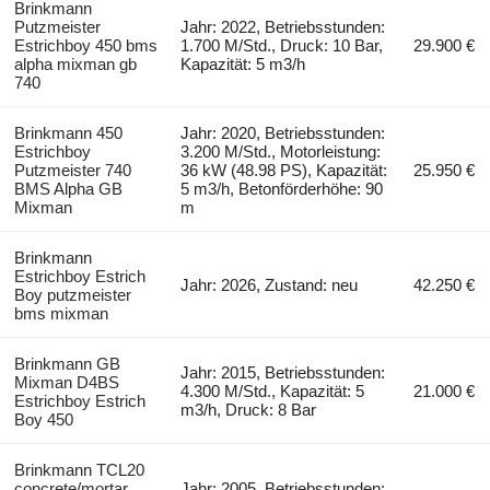
Brinkmann
Putzmeister
Jahr: 2022, Betriebsstunden:
Estrichboy 450 bms
1.700 M/Std., Druck: 10 Bar,
29.900 €
alpha mixman gb
Kapazität: 5 m3/h
740
Brinkmann 450
Jahr: 2020, Betriebsstunden:
Estrichboy
3.200 M/Std., Motorleistung:
Putzmeister 740
36 kW (48.98 PS), Kapazität:
25.950 €
BMS Alpha GB
5 m3/h, Betonförderhöhe: 90
Mixman
m
Brinkmann
Estrichboy Estrich
Jahr: 2026, Zustand: neu
42.250 €
Boy putzmeister
bms mixman
Brinkmann GB
Jahr: 2015, Betriebsstunden:
Mixman D4BS
4.300 M/Std., Kapazität: 5
21.000 €
Estrichboy Estrich
m3/h, Druck: 8 Bar
Boy 450
Brinkmann TCL20
concrete/mortar
Jahr: 2005, Betriebsstunden: