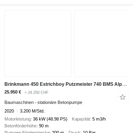
Brinkmann 450 Estrichboy Putzmeister 740 BMS Alpha GB Mixman
25.950 €
≈ 24.250 CHF
Baumaschinen - stationäre Betonpumpe
2020
3.200 M/Std.
Motorleistung
36 kW (48.98 PS)
Kapazität
5 m3/h
Betonförderhöhe
90 m
Pumpen-Förderstrecke
200 m
Druck
10 Bar