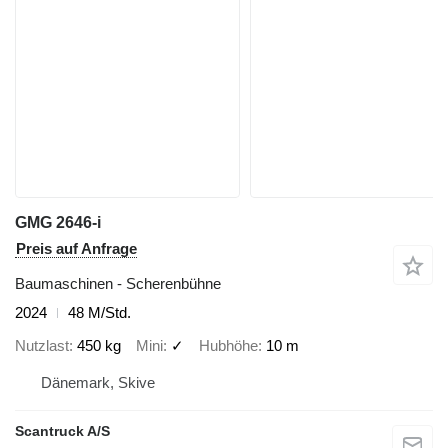
GMG 2646-i
Preis auf Anfrage
Baumaschinen - Scherenbühne
2024
48 M/Std.
Nutzlast
450 kg
Mini
✓
Hubhöhe
10 m
Dänemark, Skive
Scantruck A/S