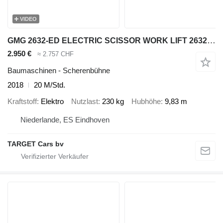
VIDEO
GMG 2632-ED ELECTRIC SCISSOR WORK LIFT 2632ED 983CM 2018 020HRS 2263
2.950 €
≈ 2.757 CHF
Baumaschinen - Scherenbühne
2018
20 M/Std.
Kraftstoff
Elektro
Nutzlast
230 kg
Hubhöhe
9,83 m
Niederlande, ES Eindhoven
TARGET Cars bv