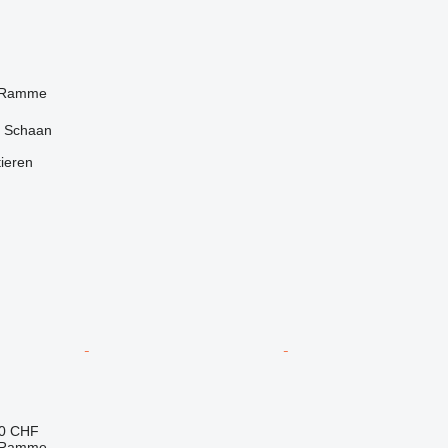
 Ramme
, Schaan
tieren
30 CHF
 Ramme