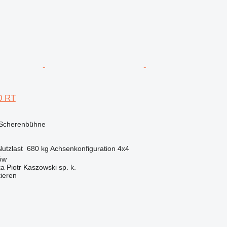
0 RT
 Scherenbühne
Nutzlast
680 kg
Achsenkonfiguration
4x4
ów
ka Piotr Kaszowski sp. k.
tieren