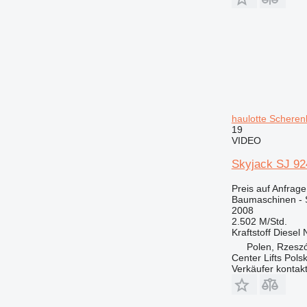
PM
RM
haulotte Schere
19
VIDEO
Skyjack SJ 924
Preis auf Anfrage
Baumaschinen -
2008
2.502 M/Std.
Kraftstoff
Diesel
Polen, Rzesz
Center Lifts Pols
Verkäufer kontak