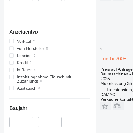
313
435S
3394
XS
314
436
4069
XZ
315
437
4394
ZL
316
456
E-series
Anzeigentyp
317
457
Liftlux
318
8008
Pecolift
Verkauf
319
8018
R-series
6
vom Hersteller
320
8025
Toucan
Leasing
Turchi 260F
321
8026
Kredit
Preis auf Anfrage
322
8030
in Raten
Baumaschinen -
323
8035
Inzahlungnahme (Tausch mit
2025
Zuzahlung)
Motorleistung
35
324
CT
Austausch
Liechtenstein
325
JS
DAMAC
326
JZ
Verkäufer kontak
329
NXT
Baujahr
330
S-Series
336
TM
–
340
VMT