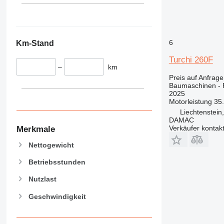
345
Vibromax
349
350
365
6
Km-Stand
374
Turchi 260F
390
–
km
395
Preis auf Anfrage
416
Baumaschinen -
2025
420
Motorleistung
35
424
Liechtenstein
DAMAC
426
Verkäufer kontak
Merkmale
428
430
Nettogewicht
432
Betriebsstunden
434
Nutzlast
444
589
Geschwindigkeit
826
906