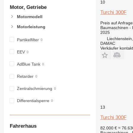
10
907
Motor, Getriebe
908
Turchi 300F
Motormodell
910
Preis auf Anfrage
914
Motorleistung
Baumaschinen -
918
2025
920
Liechtenstein
Partikelfilter
DAMAC
924
Verkäufer kontak
EEV
926
928
AdBlue Tank
930
931
Retarder
938
950
Zentralschmierung
953
Differentialsperre
955
13
962
963
Turchi 300F
966
Fahrerhaus
82.000 €
≈ 76.6
972
Baumaschinen -