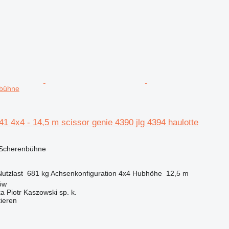
nbühne
1 4x4 - 14,5 m scissor genie 4390 jlg 4394 haulotte
 Scherenbühne
Nutzlast
681 kg
Achsenkonfiguration
4x4
Hubhöhe
12,5 m
ów
ka Piotr Kaszowski sp. k.
tieren