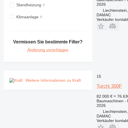
2026
973
Standheizung
Liechtenstein
980
DAMAC
Klimaanlage
982
Verkäufer kontak
988
990
992
Vermissen Sie bestimmte Filter?
AP
Änderung vorschlagen
C-series
CB
CS
D series
15
E-series
Weitere Informationen zu Kraft
Turchi 300F
F-series
GC
82.000 €
≈ 76.6
Baumaschinen -
IT
2026
M-series
Liechtenstein
MH
DAMAC
Verkäufer kontak
NR