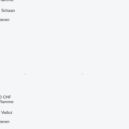
, Schaan
tieren
30 CHF
 Ramme
, Vaduz
tieren