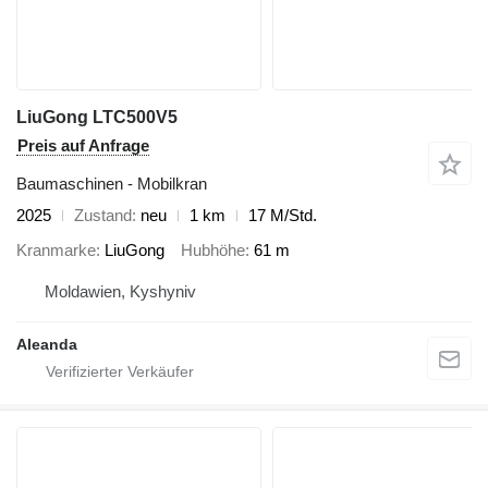
LiuGong LTC500V5
Preis auf Anfrage
Baumaschinen - Mobilkran
2025
Zustand
neu
1 km
17 M/Std.
Kranmarke
LiuGong
Hubhöhe
61 m
Moldawien, Kyshyniv
Aleanda