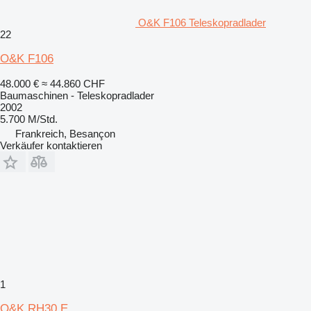
O&K F106 Teleskopradlader
22
O&K F106
48.000 €
≈ 44.860 CHF
Baumaschinen - Teleskopradlader
2002
5.700 M/Std.
Frankreich, Besançon
Verkäufer kontaktieren
1
O&K RH30 E