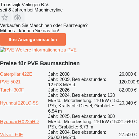
Troostwijk Veilingen B.V.
seit
8
Jahren bei Machineryline
Verkaufen Sie Maschinen oder Fahrzeuge?
Mit uns - können Sie das tun!
Ihre Anzeige einstellen
Weitere Informationen zu PVE
Preise für PVE Baumaschinen
Caterpillar 422E
Jahr: 2008
26.000 €
Jahr: 2009, Betriebsstunden:
PVE 5021
120.000 €
12.613 M/Std.
Turchi 300F
Jahr: 2026
82.000 €
Jahr: 2024, Betriebsstunden: 138
M/Std., Motorleistung: 110 kW (150
Hyundai 220LC-9S
20.340 €
PS), Kraftstoff: Diesel, Grabtiefe:
6,94 m
Jahr: 2025, Betriebsstunden: 300
Hyundai HX225HD
M/Std., Motorleistung: 110 kW (150
21.640 €
PS), Grabtiefe: 6,73 m
Jahr: 2004, Betriebsstunden:
Volvo L60E
27.500 €
26.000 M/Std.