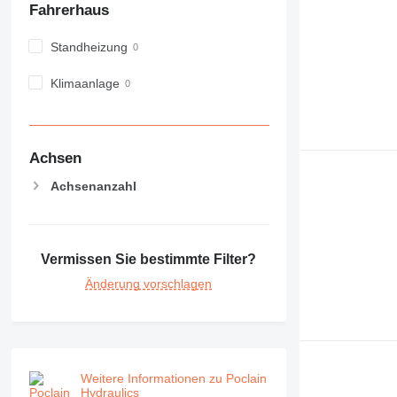
Fahrerhaus
982
988
Standheizung
990
992
Klimaanlage
AP
C-series
CB
Achsen
CS
D series
Achsenanzahl
E-series
F-series
GC
Vermissen Sie bestimmte Filter?
IT
Änderung vorschlagen
M-series
MH
NR
PM
RM
Weitere Informationen zu Poclain
Hydraulics