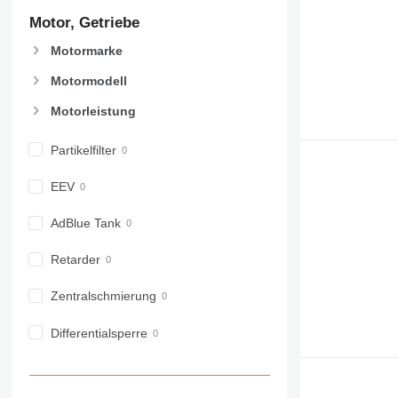
907
Motor, Getriebe
908
Motormarke
910
914
Motormodell
918
Motorleistung
924
926
Partikelfilter
928
930
EEV
938
950
AdBlue Tank
953
Retarder
955
962
Zentralschmierung
963
966
Differentialsperre
972
973
980