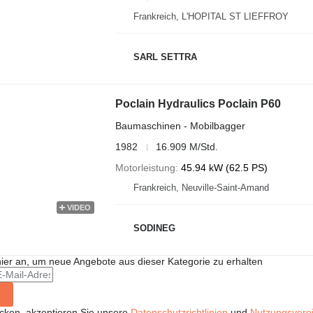
Frankreich, L'HOPITAL ST LIEFFROY
SARL SETTRA
Poclain Hydraulics Poclain P60
Baumaschinen - Mobilbagger
1982
16.909 M/Std.
Motorleistung
45.94 kW (62.5 PS)
Frankreich, Neuville-Saint-Amand
VIDEO
SODINEG
hier an, um neue Angebote aus dieser Kategorie zu erhalten
icken, akzeptieren Sie unsere
Datenschutzrichtlinien
und
Nutzungsvere