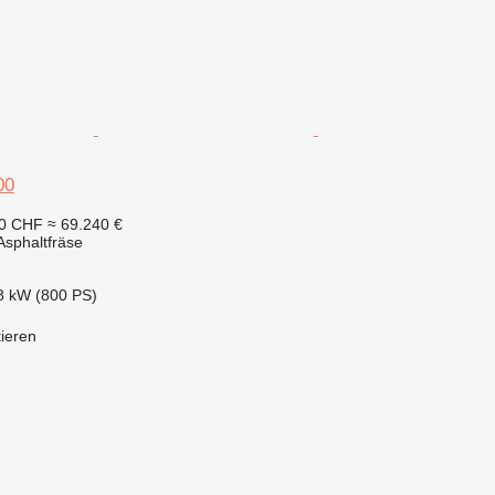
00
00 CHF
≈ 69.240 €
sphaltfräse
8 kW (800 PS)
tieren