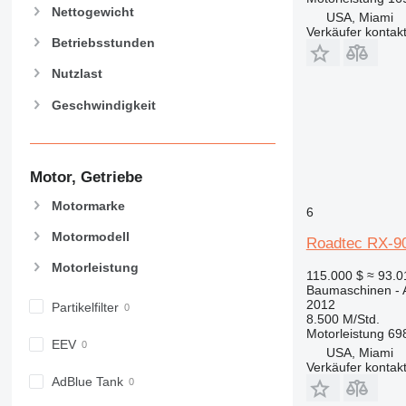
907
Nettogewicht
USA, Miami
908
Verkäufer kontak
Betriebsstunden
910
914
Nutzlast
918
Geschwindigkeit
924
926
928
Motor, Getriebe
930
938
Motormarke
6
950
Motormodell
Roadtec RX-9
953
Motorleistung
955
115.000 $
≈ 93.
Baumaschinen - A
962
2012
Partikelfilter
963
8.500 M/Std.
Motorleistung
69
966
EEV
USA, Miami
972
Verkäufer kontak
973
AdBlue Tank
980