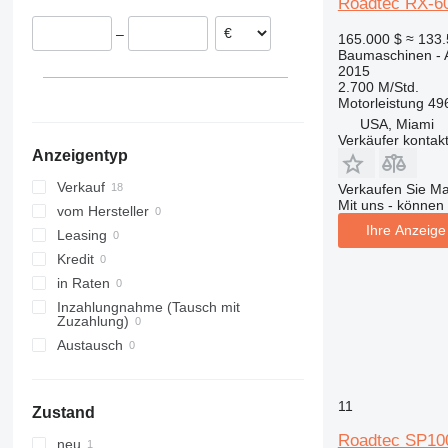
Roadtec RX-6
313
435S
3394
XS
–
165.000 $
≈ 133
314
436
4069
XZ
Baumaschinen - A
315
437
4394
ZL
2015
2.700 M/Std.
316
456
E-series
Motorleistung
49
317
457
Liftlux
USA, Miami
318
8008
Pecolift
Verkäufer kontak
Anzeigentyp
319
8018
R-series
320
8025
Toucan
Verkauf
Verkaufen Sie M
Mit uns - können 
321
8026
vom Hersteller
Ihre Anzeige 
322
8030
Leasing
323
8035
Kredit
324
CT
in Raten
325
JS
Inzahlungnahme (Tausch mit
Zuzahlung)
326
JZ
Austausch
329
NXT
330
S-Series
336
TM
11
Zustand
340
VMT
Roadtec SP10
neu