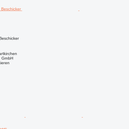
Beschicker
artkirchen
r GmbH
tieren