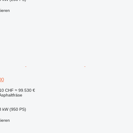
tieren
00
010 CHF
≈ 99.530 €
sphaltfräse
8 kW (950 PS)
tieren