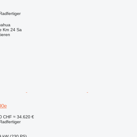
adfertiger
uahua
e Km 24 Sa
tieren
90e
50 CHF
≈ 34.620 €
adfertiger
9 kW (230 PS)