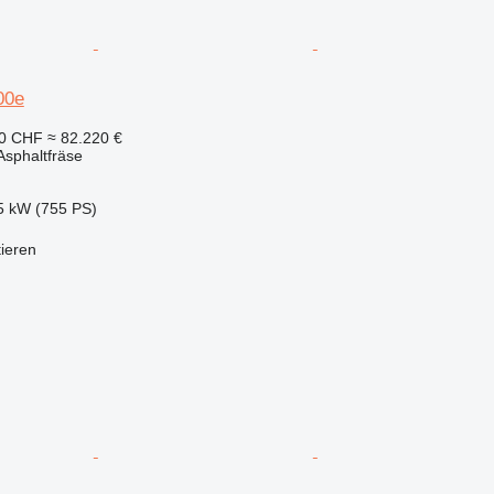
00e
40 CHF
≈ 82.220 €
sphaltfräse
5 kW (755 PS)
tieren