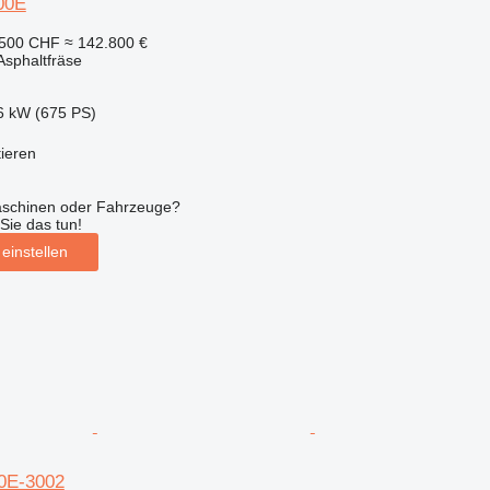
00E
.500 CHF
≈ 142.800 €
sphaltfräse
6 kW (675 PS)
tieren
aschinen oder Fahrzeuge?
Sie das tun!
einstellen
0E-3002