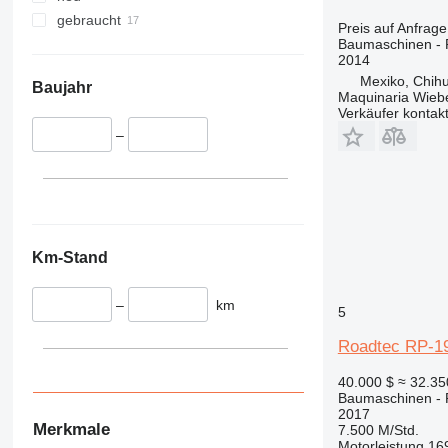
345
Vibromax
gebraucht
349
Preis auf Anfrage
Baumaschinen - R
350
2014
365
Mexiko, Chih
Baujahr
Maquinaria Wieb
374
Verkäufer kontak
390
–
395
416
420
424
426
Km-Stand
428
430
–
km
5
432
434
Roadtec RP-1
444
40.000 $
≈ 32.3
589
Baumaschinen - R
826
2017
Merkmale
7.500 M/Std.
906
Motorleistung
16