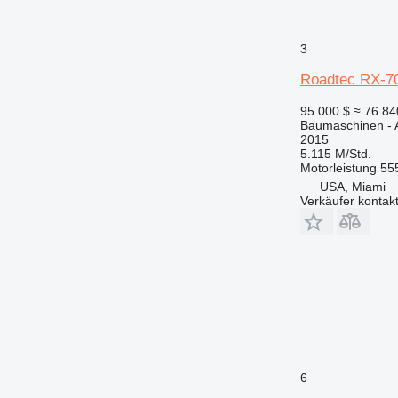
3
Roadtec RX-7
95.000 $
≈ 76.8
Baumaschinen - A
2015
5.115 M/Std.
Motorleistung
55
USA, Miami
Verkäufer kontak
6