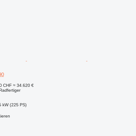
90
50 CHF
≈ 34.620 €
adfertiger
5 kW (225 PS)
tieren