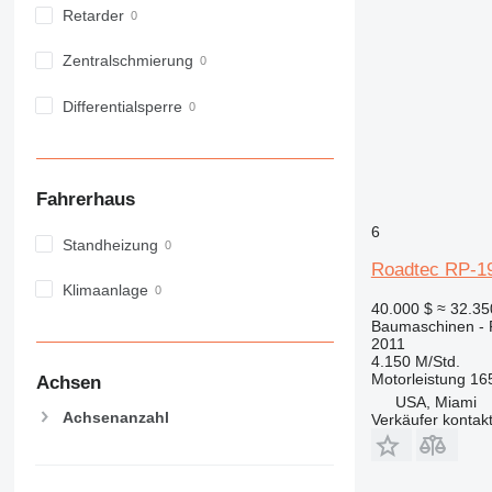
Retarder
982
988
Zentralschmierung
990
992
Differentialsperre
AP
C-series
CB
Fahrerhaus
CS
D series
6
Standheizung
E-series
Roadtec RP-1
F-series
Klimaanlage
40.000 $
≈ 32.3
GC
Baumaschinen - R
IT
2011
4.150 M/Std.
M-series
Motorleistung
16
Achsen
MH
USA, Miami
NR
Achsenanzahl
Verkäufer kontak
PM
RM