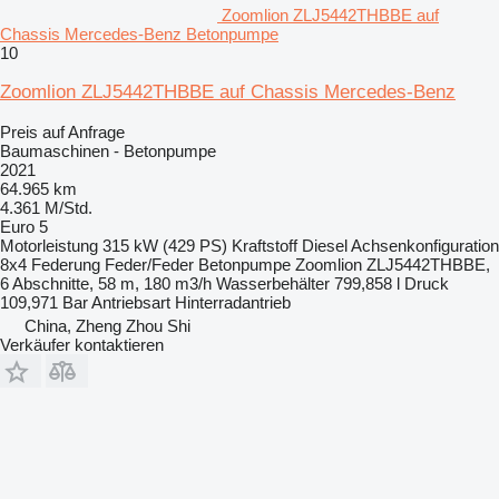
Zoomlion ZLJ5442THBBE auf
Chassis Mercedes-Benz Betonpumpe
10
Zoomlion ZLJ5442THBBE auf Chassis Mercedes-Benz
Preis auf Anfrage
Baumaschinen - Betonpumpe
2021
64.965 km
4.361 M/Std.
Euro 5
Motorleistung
315 kW (429 PS)
Kraftstoff
Diesel
Achsenkonfiguration
8x4
Federung
Feder/Feder
Betonpumpe
Zoomlion ZLJ5442THBBE,
6 Abschnitte, 58 m, 180 m3/h
Wasserbehälter
799,858 l
Druck
109,971 Bar
Antriebsart
Hinterradantrieb
China, Zheng Zhou Shi
Verkäufer kontaktieren