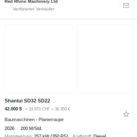
Red Rhino Machinery Ltd
Shantui SD32 SD22
42.000 $
≈ 33.970 CHF
≈ 36.350 €
Baumaschinen - Planierraupe
2026
200 M/Std.
Motorleistung
257 kW (350 PS)
Kraftstoff
Diesel