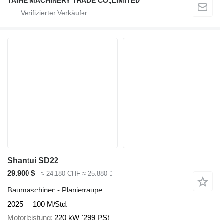
TAIHE MACHINERY TRADE CO.,LIMITED
Shantui SD22
29.900 $
≈ 24.180 CHF
≈ 25.880 €
Baumaschinen - Planierraupe
2025
100 M/Std.
Motorleistung
220 kW (299 PS)