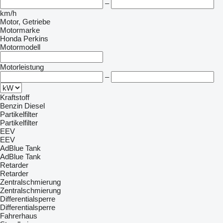
–
km/h
Motor, Getriebe
Motormarke
Honda
Perkins
Motormodell
Motorleistung
–
Kraftstoff
Benzin
Diesel
Partikelfilter
Partikelfilter
EEV
EEV
AdBlue Tank
AdBlue Tank
Retarder
Retarder
Zentralschmierung
Zentralschmierung
Differentialsperre
Differentialsperre
Fahrerhaus