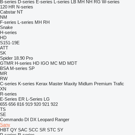
B-series
D-series
E-series
L-series
LB
MH
NH
RG
W-series
120
HR
N-series
Cabstar
NT
NM
F-series
L-series
MH
RH
Snake
H-series
HD
S151-19E
ATT
SK
Spider 18.90 Pro
GTMR
H-series
HD
IGO
MC
MD
MDT
BSA
M-series
SP
MR
RW
C-series
K-series
Kerax
Master
Maxity
Midlum
Premium
Trafic
XN
R-series
E-Series
ER
L-Series
LG
655
656
816
919
920
921
922
TS
SE
Commando
DI
DX
Leopard
Ranger
Sany
HBT
QY
SAC
SCC
SR
STC
SY
P-series
R-series