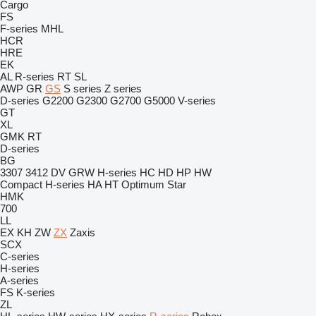
Cargo
FS
F-series
MHL
HCR
HRE
EK
AL
R-series
RT
SL
AWP
GR
GS
S series
Z series
D-series
G2200
G2300
G2700
G5000
V-series
GT
XL
GMK
RT
D-series
BG
3307
3412
DV
GRW
H-series
HC
HD
HP
HW
Compact
H-series
HA
HT
Optimum
Star
HMK
700
LL
EX
KH
ZW
ZX
Zaxis
SCX
C-series
H-series
A-series
FS
K-series
ZL