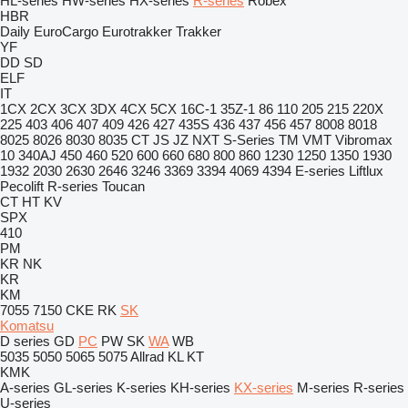
HL-series
HW-series
HX-series
R-series
Robex
HBR
Daily
EuroCargo
Eurotrakker
Trakker
YF
DD
SD
ELF
IT
1CX
2CX
3CX
3DX
4CX
5CX
16C-1
35Z-1
86
110
205
215
220X
225
403
406
407
409
426
427
435S
436
437
456
457
8008
8018
8025
8026
8030
8035
CT
JS
JZ
NXT
S-Series
TM
VMT
Vibromax
10
340AJ
450
460
520
600
660
680
800
860
1230
1250
1350
1930
1932
2030
2630
2646
3246
3369
3394
4069
4394
E-series
Liftlux
Pecolift
R-series
Toucan
CT
HT
KV
SPX
410
PM
KR
NK
KR
KM
7055
7150
CKE
RK
SK
Komatsu
D series
GD
PC
PW
SK
WA
WB
5035
5050
5065
5075
Allrad
KL
KT
KMK
A-series
GL-series
K-series
KH-series
KX-series
M-series
R-series
U-series