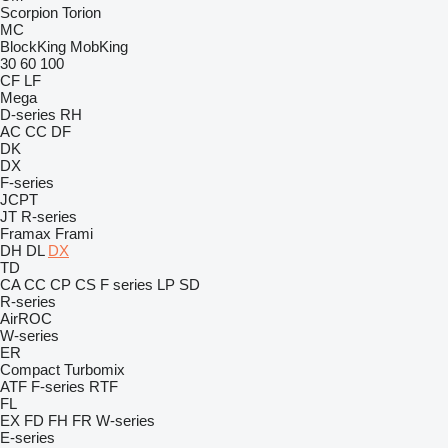
Scorpion
Torion
MC
BlockKing
MobKing
30
60
100
CF
LF
Mega
D-series
RH
AC
CC
DF
DK
DX
F-series
JCPT
JT
R-series
Framax
Frami
DH
DL
DX
TD
CA
CC
CP
CS
F series
LP
SD
R-series
AirROC
W-series
ER
Compact
Turbomix
ATF
F-series
RTF
FL
EX
FD
FH
FR
W-series
E-series