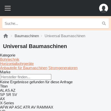
Baumaschinen
Universal Baumaschinen
Universal Baumaschinen
Kategorie
Bohrtechnik
Horizontalbohrgeräte
Anbauteile für Baumaschinen
Stromgeneratoren
Marke
Keine Ergebnisse gefunden für diese Anfrage
Titan
AL
AS
AZ
SP
SR
SV
AX
X-Series
AFW
AP
ASC
ATR
AV
RAMMAX