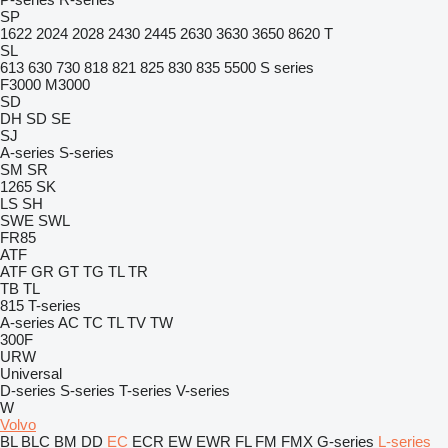
SP
1622
2024
2028
2430
2445
2630
3630
3650
8620 T
SL
613
630
730
818
821
825
830
835
5500
S series
F3000
M3000
SD
DH
SD
SE
SJ
A-series
S-series
SM
SR
1265
SK
LS
SH
SWE
SWL
FR85
ATF
ATF
GR
GT
TG
TL
TR
TB
TL
815
T-series
A-series
AC
TC
TL
TV
TW
300F
URW
Universal
D-series
S-series
T-series
V-series
W
Volvo
BL
BLC
BM
DD
EC
ECR
EW
EWR
FL
FM
FMX
G-series
L-series