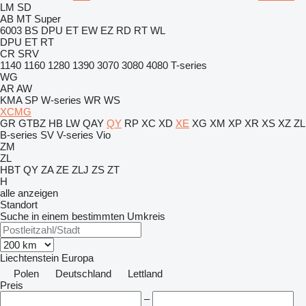
LM
SD
AB
MT
Super
6003
BS
DPU
ET
EW
EZ
RD
RT
WL
DPU
ET
RT
CR
SRV
1140
1160
1280
1390
3070
3080
4080
T-series
WG
AR
AW
KMA
SP
W-series
WR
WS
XCMG
GR
GTBZ
HB
LW
QAY
QY
RP
XC
XD
XE
XG
XM
XP
XR
XS
XZ
ZL
B-series
SV
V-series
Vio
ZM
ZL
HBT
QY
ZA
ZE
ZLJ
ZS
ZT
H
alle anzeigen
Standort
Suche in einem bestimmten Umkreis
Liechtenstein
Europa
Polen
Deutschland
Lettland
Preis
–