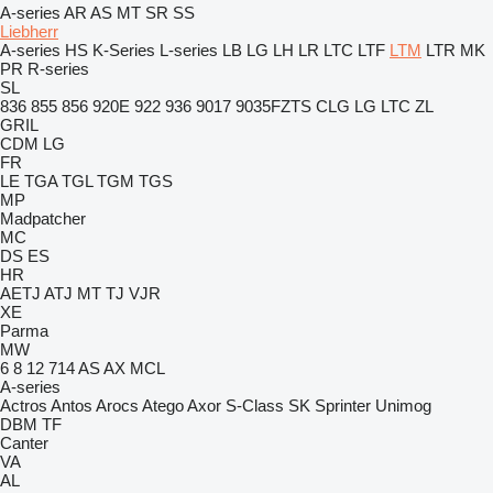
A-series
AR
AS
MT
SR
SS
Liebherr
A-series
HS
K-Series
L-series
LB
LG
LH
LR
LTC
LTF
LTM
LTR
MK
PR
R-series
SL
836
855
856
920E
922
936
9017
9035FZTS
CLG
LG
LTC
ZL
GRIL
CDM
LG
FR
LE
TGA
TGL
TGM
TGS
MP
Madpatcher
MC
DS
ES
HR
AETJ
ATJ
MT
TJ
VJR
XE
Parma
MW
6
8
12
714
AS
AX
MCL
A-series
Actros
Antos
Arocs
Atego
Axor
S-Class
SK
Sprinter
Unimog
DBM
TF
Canter
VA
AL