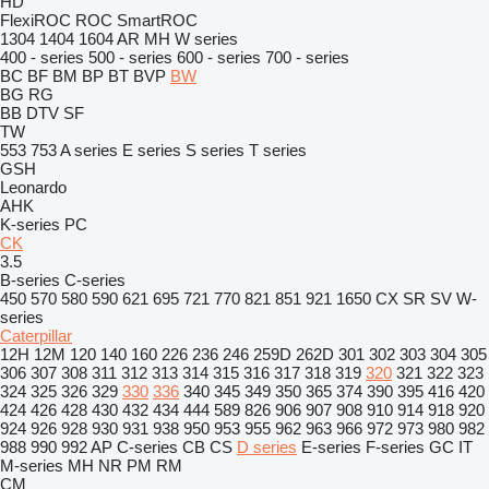
HD
FlexiROC
ROC
SmartROC
1304
1404
1604
AR
MH
W series
400 - series
500 - series
600 - series
700 - series
BC
BF
BM
BP
BT
BVP
BW
BG
RG
BB
DTV
SF
TW
553
753
A series
E series
S series
T series
GSH
Leonardo
AHK
K-series
PC
CK
3.5
B-series
C-series
450
570
580
590
621
695
721
770
821
851
921
1650
CX
SR
SV
W-
series
Caterpillar
12H
12M
120
140
160
226
236
246
259D
262D
301
302
303
304
305
306
307
308
311
312
313
314
315
316
317
318
319
320
321
322
323
324
325
326
329
330
336
340
345
349
350
365
374
390
395
416
420
424
426
428
430
432
434
444
589
826
906
907
908
910
914
918
920
924
926
928
930
931
938
950
953
955
962
963
966
972
973
980
982
988
990
992
AP
C-series
CB
CS
D series
E-series
F-series
GC
IT
M-series
MH
NR
PM
RM
CM