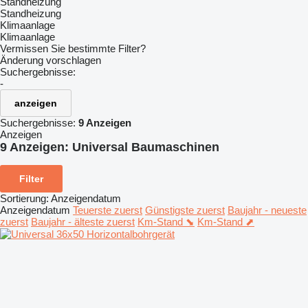
Standheizung
Standheizung
Klimaanlage
Klimaanlage
Vermissen Sie bestimmte Filter?
Änderung vorschlagen
Suchergebnisse:
-
anzeigen
Suchergebnisse:
9 Anzeigen
Anzeigen
9 Anzeigen:
Universal Baumaschinen
Filter
Sortierung
:
Anzeigendatum
Anzeigendatum
Teuerste zuerst
Günstigste zuerst
Baujahr - neueste
zuerst
Baujahr - älteste zuerst
Km-Stand ⬊
Km-Stand ⬈