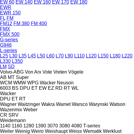
EW 60
EW 140
EW 160
EW 170
EW 180
EWR
EWR 150
FL
FM
FM12
FM 380
FM 400
FMX
FMX 500
G-series
G946
L-series
L25
L30
L35
L45
L50
L60
L70
L90
L110
L120
L150
L180
L220
L330
L350
LM
SD
Volvo-ABG
Von Arx
Vote
Vreten
Vögele
AB
MT
Super
WCM
WMW
WPG
Wacker Neuson
6003
BS
DPU
ET
EW
EZ
RD
RT
WL
Wacker
DPU
ET
RT
Wagner
Waitzinger
Wakra
Wamet
Warsco
Warynski
Watson
Wazenmix
Weber
CR
SRV
Weidemann
1140
1160
1280
1390
3070
3080
4080
T-series
Weiler
Weinig
Weiro
Weishaupt
Weiss
Wematik
Werklust