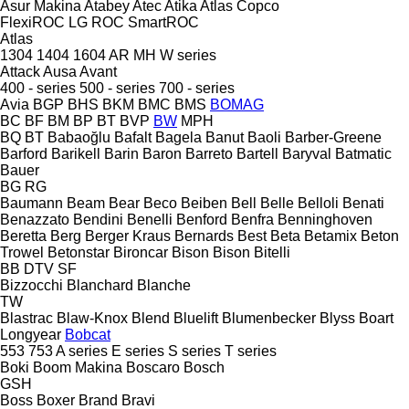
Asur Makina
Atabey
Atec
Atika
Atlas Copco
FlexiROC
LG
ROC
SmartROC
Atlas
1304
1404
1604
AR
MH
W series
Attack
Ausa
Avant
400 - series
500 - series
700 - series
Avia
BGP
BHS
BKM
BMC
BMS
BOMAG
BC
BF
BM
BP
BT
BVP
BW
MPH
BQ
BT
Babaoğlu
Bafalt
Bagela
Banut
Baoli
Barber-Greene
Barford
Barikell
Barin
Baron
Barreto
Bartell
Baryval
Batmatic
Bauer
BG
RG
Baumann
Beam
Bear
Beco
Beiben
Bell
Belle
Belloli
Benati
Benazzato
Bendini
Benelli
Benford
Benfra
Benninghoven
Beretta
Berg
Berger Kraus
Bernards
Best
Beta
Betamix
Beton
Trowel
Betonstar
Bironcar
Bison
Bison
Bitelli
BB
DTV
SF
Bizzocchi
Blanchard
Blanche
TW
Blastrac
Blaw-Knox
Blend
Bluelift
Blumenbecker
Blyss
Boart
Longyear
Bobcat
553
753
A series
E series
S series
T series
Boki
Boom Makina
Boscaro
Bosch
GSH
Boss
Boxer
Brand
Bravi