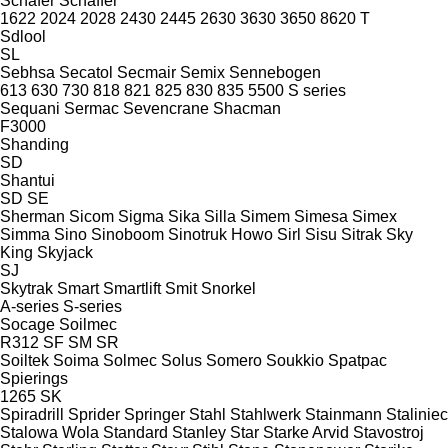
Schäfer
Schäffer
1622
2024
2028
2430
2445
2630
3630
3650
8620 T
Sdlool
SL
Sebhsa
Secatol
Secmair
Semix
Sennebogen
613
630
730
818
821
825
830
835
5500
S series
Sequani
Sermac
Sevencrane
Shacman
F3000
Shanding
SD
Shantui
SD
SE
Sherman
Sicom
Sigma
Sika
Silla
Simem
Simesa
Simex
Simma
Sino
Sinoboom
Sinotruk Howo
Sirl
Sisu
Sitrak
Sky
King
Skyjack
SJ
Skytrak
Smart
Smartlift
Smit
Snorkel
A-series
S-series
Socage
Soilmec
R312
SF
SM
SR
Soiltek
Soima
Solmec
Solus
Somero
Soukkio
Spatpac
Spierings
1265
SK
Spiradrill
Sprider
Springer
Stahl
Stahlwerk
Stainmann
Staliniec
Stalowa Wola
Standard
Stanley
Star
Starke Arvid
Stavostroj