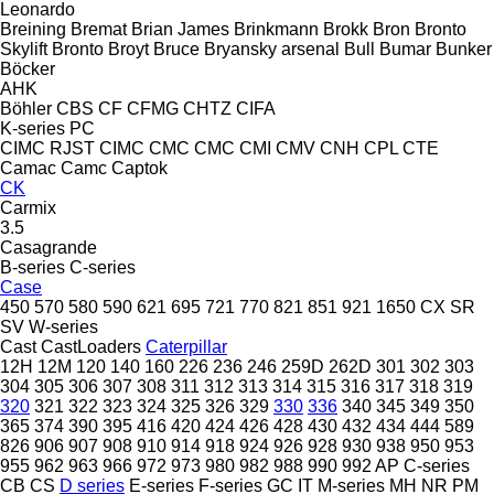
Leonardo
Breining
Bremat
Brian James
Brinkmann
Brokk
Bron
Bronto
Skylift
Bronto
Broyt
Bruce
Bryansky arsenal
Bull
Bumar
Bunker
Böcker
AHK
Böhler
CBS
CF
CFMG
CHTZ
CIFA
K-series
PC
CIMC RJST
CIMC
CMC
CMC
CMI
CMV
CNH
CPL
CTE
Camac
Camc
Captok
CK
Carmix
3.5
Casagrande
B-series
C-series
Case
450
570
580
590
621
695
721
770
821
851
921
1650
CX
SR
SV
W-series
Cast
CastLoaders
Caterpillar
12H
12M
120
140
160
226
236
246
259D
262D
301
302
303
304
305
306
307
308
311
312
313
314
315
316
317
318
319
320
321
322
323
324
325
326
329
330
336
340
345
349
350
365
374
390
395
416
420
424
426
428
430
432
434
444
589
826
906
907
908
910
914
918
924
926
928
930
938
950
953
955
962
963
966
972
973
980
982
988
990
992
AP
C-series
CB
CS
D series
E-series
F-series
GC
IT
M-series
MH
NR
PM