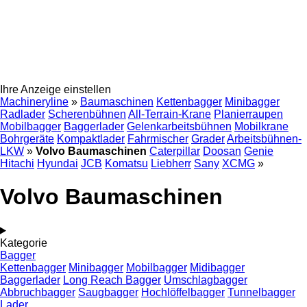
Ihre Anzeige einstellen
Machineryline
»
Baumaschinen
Kettenbagger
Minibagger
Radlader
Scherenbühnen
All-Terrain-Krane
Planierraupen
Mobilbagger
Baggerlader
Gelenkarbeitsbühnen
Mobilkrane
Bohrgeräte
Kompaktlader
Fahrmischer
Grader
Arbeitsbühnen-
LKW
»
Volvo Baumaschinen
Caterpillar
Doosan
Genie
Hitachi
Hyundai
JCB
Komatsu
Liebherr
Sany
XCMG
»
Volvo Baumaschinen
Kategorie
Bagger
Kettenbagger
Minibagger
Mobilbagger
Midibagger
Baggerlader
Long Reach Bagger
Umschlagbagger
Abbruchbagger
Saugbagger
Hochlöffelbagger
Tunnelbagger
Lader