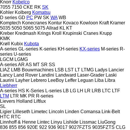
Knorr
Kobelco
7055
7150
CKE
RK
SK
Kohler
Kolberg
Komatsu
D series
GD
PC
PW
SK
WA
WB
Komptech
Konecranes
Kontur
Kovaco
Kowloon
Kraft
Kramer
5035
5050
5065
5075
Allrad
KL
KT
Kreber
Kredmash
Krings
Kroll
Krupinski Cranes
Krupp
KMK
Krøll
Kubix
Kubota
A-series
GL-series
K-series
KH-series
KX-series
M-series
R-
series
U-series
LGCM
LGMG
A-series
AR
AS
MT
SR
SS
LIAZ
LMB Bouwmachines
LSB
LST
LT
LTMG
Ladys
Lancier
Lancy
Land Rover
Landini
Landward
Laser-Grader
Laski
Laurini
Layher
Lebrero
LeeBoy
Leffer
Leguan
Liba
Libra
Liebherr
A-series
HS
K-Series
L-series
LB
LG
LH
LR
LRB
LTC
LTF
LTM
LTR
MK
PR
R-series
Lievers Holland
Liftlux
SL
Ligier
Lilleseth
Limetec
Lincoln
Linden Comansa
Link-Belt
HTC
RTC
Linnhoff & Henne
Lintec
Linyu
Lishide
Lissmac
LiuGong
836
855
856
920E
922
936
9017
9027FZTS
9035FZTS
CLG