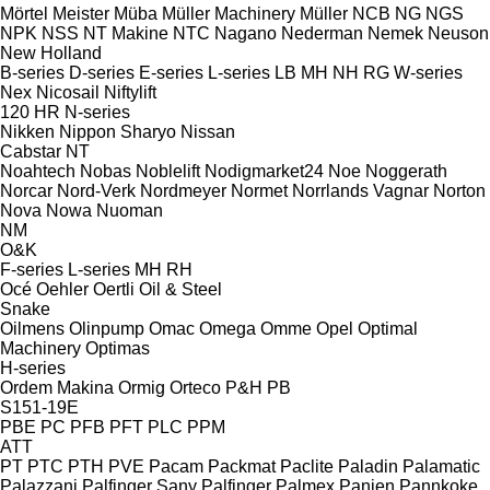
Mörtel Meister
Müba
Müller Machinery
Müller
NCB
NG
NGS
NPK
NSS
NT Makine
NTC
Nagano
Nederman
Nemek
Neuson
New Holland
B-series
D-series
E-series
L-series
LB
MH
NH
RG
W-series
Nex
Nicosail
Niftylift
120
HR
N-series
Nikken
Nippon Sharyo
Nissan
Cabstar
NT
Noahtech
Nobas
Noblelift
Nodigmarket24
Noe
Noggerath
Norcar
Nord-Verk
Nordmeyer
Normet
Norrlands Vagnar
Norton
Nova
Nowa
Nuoman
NM
O&K
F-series
L-series
MH
RH
Océ
Oehler
Oertli
Oil & Steel
Snake
Oilmens
Olinpump
Omac
Omega
Omme
Opel
Optimal
Machinery
Optimas
H-series
Ordem Makina
Ormig
Orteco
P&H
PB
S151-19E
PBE
PC
PFB
PFT
PLC
PPM
ATT
PT
PTC
PTH
PVE
Pacam
Packmat
Paclite
Paladin
Palamatic
Palazzani
Palfinger Sany
Palfinger
Palmex
Panien
Pannkoke