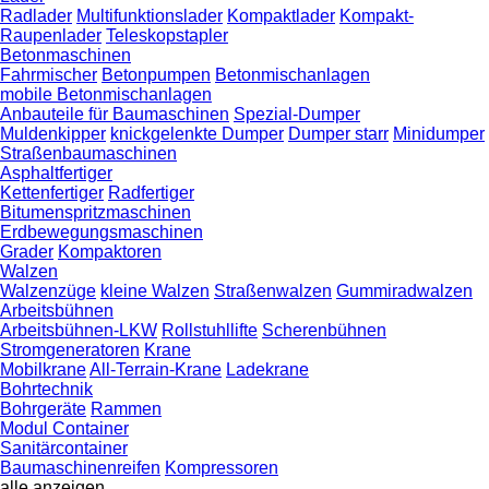
Radlader
Multifunktionslader
Kompaktlader
Kompakt-
Raupenlader
Teleskopstapler
Betonmaschinen
Fahrmischer
Betonpumpen
Betonmischanlagen
mobile Betonmischanlagen
Anbauteile für Baumaschinen
Spezial-Dumper
Muldenkipper
knickgelenkte Dumper
Dumper starr
Minidumper
Straßenbaumaschinen
Asphaltfertiger
Kettenfertiger
Radfertiger
Bitumenspritzmaschinen
Erdbewegungsmaschinen
Grader
Kompaktoren
Walzen
Walzenzüge
kleine Walzen
Straßenwalzen
Gummiradwalzen
Arbeitsbühnen
Arbeitsbühnen-LKW
Rollstuhllifte
Scherenbühnen
Stromgeneratoren
Krane
Mobilkrane
All-Terrain-Krane
Ladekrane
Bohrtechnik
Bohrgeräte
Rammen
Modul Container
Sanitärcontainer
Baumaschinenreifen
Kompressoren
alle anzeigen