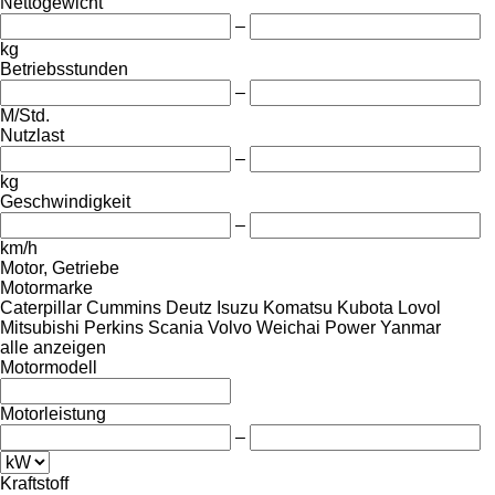
Nettogewicht
–
kg
Betriebsstunden
–
M/Std.
Nutzlast
–
kg
Geschwindigkeit
–
km/h
Motor, Getriebe
Motormarke
Caterpillar
Cummins
Deutz
Isuzu
Komatsu
Kubota
Lovol
Mitsubishi
Perkins
Scania
Volvo
Weichai Power
Yanmar
alle anzeigen
Motormodell
Motorleistung
–
Kraftstoff