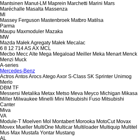
Mantsinen
Manut-LM
Maprein
Marchetti
Marini
Mars
Maréchalle
Masalta
Massenza
MI
Massey Ferguson
Mastenbroek
Matbro
Matilsa
Parma
Maupu
Maxmoduler
Mazaka
MW
Mazda
Małek Agregaty
Małek
Mecalac
6
8
12
714
AS
AX
MCL
Mecbo
Mecc Alte
Mega
Megaload
Meiller
Meka
Menart
Menck
Menzi Muck
A-series
Mercedes-Benz
Actros
Antos
Arocs
Atego
Axor
S-Class
SK
Sprinter
Unimog
Merlo
DBM
TF
Messersi
Metalika
Metax
Metso
Meva
Meyco
Michigan
Mikasa
Miller
Milwaukee
Minelli
Mini
Mitsubishi Fuso
Mitsubishi
Canter
Miva
VA
Module-T
Moelven
Mol
Montabert
Morooka
MotoCut
Movax
Movex
Mueller
MultiOne
Multicar
Multiloader
Multiquip
Multitel
Mus Max
Mustafa Yontar
Mustang
AL