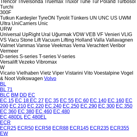
Trencor
Trivelsonda
Truemax
Truxor
Tuhe
Tur Poland
Turbosol
Turchi
300F
Tutkun Kardeşler
TyreON
Tyrolit
Tünkers
UN
UNC
US
UWM
Ultra
UniCarriers
Unic
URW
Universal
UpRight
Ural
Uğurmak
VDW
VEB
VF Venieri
VLIG
VS
Vacu Stone Lift
Vacuum Lifting Holland
Valla
Vallavagnen
Valmet
Vammas
Vanse
Veekmas
Vema
Verachtert
Veribor
Vermeer
D-series
S-series
T-series
V-series
Versalift
Vezeko
Vibromax
W
Vicario
Vielhaben
Vietz
Viper
Vistarini
Vito
Voestalpine
Vogel
& Noot
Volkswagen
Volvo
BL
BL 71
BLC
BM
DD
EC
EC 15
EC 18
EC 27
EC 35
EC 55
EC 60
EC 140
EC 160
EC
200
EC 210
EC 220
EC 240
EC 250
EC 290
EC 300
EC 350
EC 360
EC 380
EC 460
EC 480
EC 480DL
EC 480EL
ECR
ECR25
ECR50
ECR58
ECR88
ECR145
ECR235
ECR355
EW