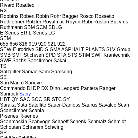
Rivard
Roadtec
RX
Robbins
Robert
Robin
Rohr Bagger
Rosco
Rossetto
Rothlehner
Rotzler
Royalmac
Royen
Rubi
Ruston Bucyrus
Ruthmann
SBM
SCM
SDLG
E-Series
ER
L-Series
LG
SEM
655
656
816
919
920
921
922
SEW-Eurodrive
SID
SIGMA ASPHALT PLANTS
SLV Group
SMB
SMT Stichweh
SPD
STA
STS
STiM
SWF Krantechnik
SWF
Sachs
Saeclimber
Sakai
TS
Salzgitter
Samac
Sami
Samsung
SE
San Marco
Sandvik
Commando
DI
DP
DX
Dino
Leopard
Pantera
Ranger
Sanrock
Sany
HBT
QY
SAC
SCC
SR
STC
SY
Saraka
Sata
Satellite
Sauer-Danfoss
Saurus
Savalco
Scan
Scanclimber
Scania
P-series
R-series
Scanmaskin
Scanvogn
Schaeff
Schenk
Schmalz
Schmidt
Schouten
Schramm
Schwing
SP