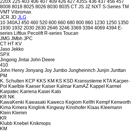
220X
225
403
406
407
409
426
427
435S
436
437
456
457
8008
8018
8025
8026
8030
8035
CT
JS
JZ
NXT
S-Series
TM
VMT
Vibromax
JCR
JD
JLG
10
340AJ
450
460
520
600
660
680
800
860
1230
1250
1350
1930
1932
2030
2630
2646
3246
3369
3394
4069
4394
E-
series
Liftlux
Pecolift
R-series
Toucan
JMG
JMbh
JPC
CT
HT
KV
Jaso
Jekko
SPX
Jingong
Jintai
John Deere
410
John Henry
Jonyang
Joy
Jumbo
Jungheinrich
Junjin
Junttan
PM
K. Schulten
KCP
KKS
KM
KS
KSD Kransysteme
KTA
Kacper-
Pol
Kaelble
Kaeser
Kaiser
Kalmar
KamAZ
Kappel
Karmel
Karpatec
Karrena
Kasei
Kato
KR
NK
KawaKenki
Kawasaki
Kaweco
Kegiom
Kellfri
Kempf
Kenworth
Kima
Kimera
Kinglink
Kingway
Kinshofer
Klaas
Kleemann
Klein
Klemm
KR
Klubb
Knebel
Knikmops
KM