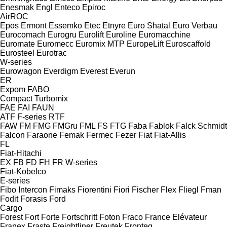
Enesmak
Engl
Enteco
Epiroc
AirROC
Epos
Ermont
Essemko
Etec
Etnyre
Euro Shatal
Euro Verbau
Eurocomach
Eurogru
Eurolift
Euroline
Euromacchine
Euromate
Euromecc
Euromix MTP
EuropeLift
Euroscaffold
Eurosteel
Eurotrac
W-series
Eurowagon
Everdigm
Everest
Everun
ER
Expom
FABO
Compact
Turbomix
FAE
FAI
FAUN
ATF
F-series
RTF
FAW
FM
FMG
FMGru
FML
FS
FTG
Faba
Fablok
Falck Schmidt
Falcon
Faraone
Femak
Fermec
Fezer
Fiat
Fiat-Allis
FL
Fiat-Hitachi
EX
FB
FD
FH
FR
W-series
Fiat-Kobelco
E-series
Fibo Intercon
Fimaks
Fiorentini
Fiori
Fischer
Flex
Fliegl
Fman
Fodit
Forasis
Ford
Cargo
Forest
Fort
Forte
Fortschritt
Foton
Fraco
France Elévateur
Franex
Fraste
Freightliner
Freutek
Fronteq