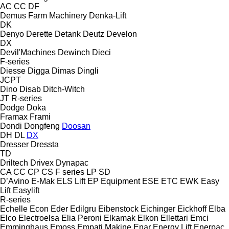
AC
CC
DF
Demus Farm Machinery
Denka-Lift
DK
Denyo
Derette
Detank
Deutz
Develon
DX
Devil'Machines
Dewinch
Dieci
F-series
Diesse
Digga
Dimas
Dingli
JCPT
Dino
Disab
Ditch-Witch
JT
R-series
Dodge
Doka
Framax
Frami
Dondi
Dongfeng
Doosan
DH
DL
DX
Dresser
Dressta
TD
Driltech
Drivex
Dynapac
CA
CC
CP
CS
F series
LP
SD
D’Avino
E-Mak
ELS Lift
EP Equipment
ESE
ETC
EWK
Easy
Lift
Easylift
R-series
Echelle
Econ
Eder
Edilgru
Eibenstock
Eichinger
Eickhoff
Elba
Elco
Electroelsa
Elia Peroni
Elkamak
Elkon
Ellettari
Emci
Emminghaus
Emoss
Empati Makine
Enar
Energy Lift
Enerpac