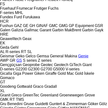
FS
Fruehauf
Frumecar
Frutiger
Fuchs
F-series
MHL
Fundex
Furd
Furukawa
HCR
Fushun
GAZ
GE
GH
GINAF
GMC
GMG
GP Equipment
GSR
Galen
Galizia
Gallmac
Garant
Garbin MakBrent
Garbin
Gayk
HRE
Geawelltech
Geax
EK
Geda
Gehl
AL
R-series
RT
SL
Geismar
Geko
Gelco
Gemsa
General Makina
Genie
AWP
GR
GS
S series
Z series
Gençgüçsan
Geoprobe
Geotec
Geotech
GiTech
Giant
D-series
G2200
G2300
G2700
G5000
V-series
Gicalla
Giga Power
Giken
Giraffe
Gold Mac
Gold İskele
Gomaco
GT
Goodeng
Gottwald
Graco
Gradall
XL
Granit
Greco
GreenTec
Greenland
Groenewegen
Grove
GMK
RT
TMS
Gru Benedini
Gruse
Guidetti
Guntert & Zimmerman
Göker
Gölz