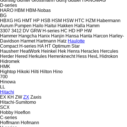
Günstig
Günter Grossmann
Güriş
Güttler
HANOMAG
D-series
HARO
HBM
HBM-Nobas
BG
HBXG
HG
HMT
HP
HSB
HSM
HSW
HTC
HZM
Habermann
Aurum Pumpen
Hailo
Haitui
Hakken
Halla
Hamm
3307
3412
DV
GRW
H-series
HC
HD
HP
HW
Hammer
Hangcha
Hanix
Hanjin
Hansa
Hanta
Harcon
Harley-
Davidson
Harmet
Hartmann
Hatz
Haulotte
Compact
H-series
HA
HT
Optimum
Star
Hausherr
HeatWork
Heinkel
Hek
Henra
Heracles
Hercules
Herder
Hered
Herkules
Herrenknecht
Hess
HexL
Hidrokon
Hidromek
HMK
Hightop
Hikoki
Hilti
Hilton
Hino
700
Hinowa
LL
Hitachi
EX
KH
ZW
ZX
Zaxis
Hitachi-Sumitomo
SCX
Hobby
Hoeflon
C-series
Hoffmann
Hofmann