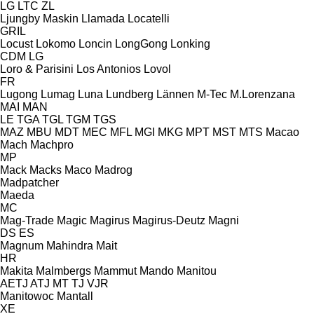
LG
LTC
ZL
Ljungby Maskin
Llamada
Locatelli
GRIL
Locust
Lokomo
Loncin
LongGong
Lonking
CDM
LG
Loro & Parisini
Los Antonios
Lovol
FR
Lugong
Lumag
Luna
Lundberg
Lännen
M-Tec
M.Lorenzana
MAI
MAN
LE
TGA
TGL
TGM
TGS
MAZ
MBU
MDT
MEC
MFL
MGI
MKG
MPT
MST
MTS
Macao
Mach
Machpro
MP
Mack
Macks
Maco
Madrog
Madpatcher
Maeda
MC
Mag-Trade
Magic
Magirus
Magirus-Deutz
Magni
DS
ES
Magnum
Mahindra
Mait
HR
Makita
Malmbergs
Mammut
Mando
Manitou
AETJ
ATJ
MT
TJ
VJR
Manitowoc
Mantall
XE