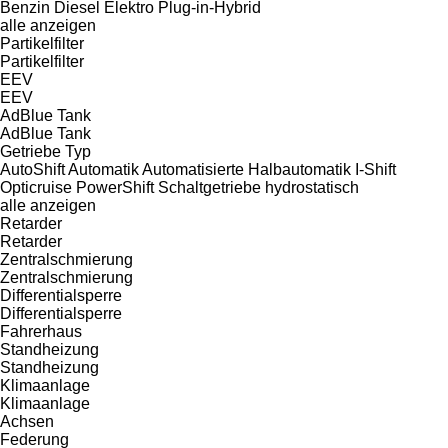
Benzin
Diesel
Elektro
Plug-in-Hybrid
alle anzeigen
Partikelfilter
Partikelfilter
EEV
EEV
AdBlue Tank
AdBlue Tank
Getriebe Typ
AutoShift
Automatik
Automatisierte
Halbautomatik
I-Shift
Opticruise
PowerShift
Schaltgetriebe
hydrostatisch
alle anzeigen
Retarder
Retarder
Zentralschmierung
Zentralschmierung
Differentialsperre
Differentialsperre
Fahrerhaus
Standheizung
Standheizung
Klimaanlage
Klimaanlage
Achsen
Federung