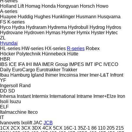
H-series
Holland Lift
Homag
Honda
Hongyuan
Horsch
Howo
A-series
Huayee
Huddig
Hughes
Hunklinger
Husmann
Husqvarna
FS
K-series
Hyco
Hydra
Hydraram
Hydrema
Hydrobull
Hydrog
Hydros
Hydrovane
Hydroven
Hymas
Hymer
Hymix
Hyster
Hytec
ZL
Hyundai
HL-series
HW-series
HX-series
R-series
Robex
Höcker Polytechnik
Hünnebeck
Hütte
HBR
IBS
ICE
IFA
IHI
IMA
IMER Group
IMPES
IMT
IPC
IVECO
Daily
EuroCargo
Eurotrakker
Trakker
Ibau Hamburg
Igland
Ihimer
Imcoinsa
Imer
Imer-L&T
Infront
YF
Ingersoll Rand
DD
SD
Inhersa
Instant
Intermix
International
Intrame
Irmer+Elze
Iron
Isoli
Isuzu
ELF
Italmacchine
Iteco
IT
Ivanovets
Ixolift
JAC
JCB
1CX
2CX
3CX
3DX
4CX
5CX
16C-1
35Z-1
86
110
205
215