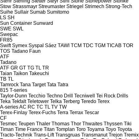
Stehr
Sterling
Stetter
Steyr
Stihl
Stone
Stonepower
Storike
Stow
Strassmayr
Streumaster
Striegel
Strimech
Strong-Tech
Suihe
Sullair
Sumab
Sumitomo
LS
SH
Sun Container
Sunward
SWE
SWL
Swepac
FR85
Swift
Symex
Syspal
Sáez
TAWI
TCM
TDC
TGM
TICAB
TOR
TOS
Tadano Faun
ATF
Tadano
ATF
GR
GT
TG
TL
TR
Taian
Taikon
Takeuchi
TB
TL
Tamrock
Tana
Target
Tata
Tatra
815
T-series
Taylor-Dunn
Tecchio
Techno Drill
Tecniwell
Tei Rock Drills
Teka
Tekfalt
Teletower
Telka
Terberg
Teredo
Terex
A-series
AC
RC
TC
TL
TV
TW
Terex-Finlay
Terex-Fuchs
Terra
Terrax
Tescar
CF
Tesmec
Teupen
Thaler
Thomas
Thor
Thwaites
Thyssen
Tiki
Timan
Time France
Titan
Tomplan
Toro
Toyama
Toyo
Toyota
Tracto-Technik
Trans-Lift
Transgruas
Transmanut
Trejon
Tremix