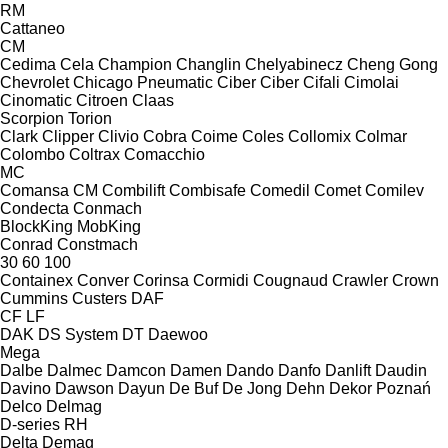
RM
Cattaneo
CM
Cedima
Cela
Champion
Changlin
Chelyabinecz
Cheng Gong
Chevrolet
Chicago Pneumatic
Ciber
Ciber
Cifali
Cimolai
Cinomatic
Citroen
Claas
Scorpion
Torion
Clark
Clipper
Clivio
Cobra
Coime
Coles
Collomix
Colmar
Colombo
Coltrax
Comacchio
MC
Comansa CM
Combilift
Combisafe
Comedil
Comet
Comilev
Condecta
Conmach
BlockKing
MobKing
Conrad
Constmach
30
60
100
Containex
Conver
Corinsa
Cormidi
Cougnaud
Crawler
Crown
Cummins
Custers
DAF
CF
LF
DAK
DS System
DT
Daewoo
Mega
Dalbe
Dalmec
Damcon
Damen
Dando
Danfo
Danlift
Daudin
Davino
Dawson
Dayun
De Buf
De Jong
Dehn
Dekor Poznań
Delco
Delmag
D-series
RH
Delta
Demag