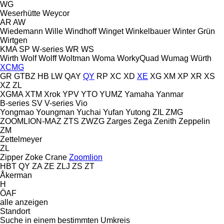
WG
Weserhütte
Weycor
AR
AW
Wiedemann
Wille
Windhoff
Winget
Winkelbauer
Winter Grün
Wirtgen
KMA
SP
W-series
WR
WS
Wirth
Wolf
Wolff
Woltman
Woma
WorkyQuad
Wumag
Würth
XCMG
GR
GTBZ
HB
LW
QAY
QY
RP
XC
XD
XE
XG
XM
XP
XR
XS
XZ
ZL
XGMA
XTM
Xrok
YPV
YTO
YUMZ
Yamaha
Yanmar
B-series
SV
V-series
Vio
Yongmao
Youngman
Yuchai
Yufan
Yutong
ZIL
ZMG
ZOOMLION-MAZ
ZTS
ZWZG
Zarges
Zega
Zenith
Zeppelin
ZM
Zettelmeyer
ZL
Zipper
Zoke Crane
Zoomlion
HBT
QY
ZA
ZE
ZLJ
ZS
ZT
Åkerman
H
ÖAF
alle anzeigen
Standort
Suche in einem bestimmten Umkreis