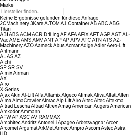
Marke
Keine Ergebnisse gefunden für diese Anfrage
2CMachinery
3Kare
A.TOM
A1 Container
AB
ABC
ABG
Titan
ABI
ABS
ACM
ACR Drilling
AF
AFA
AFIX
AFT
AGP
AGT
AL-
Vac
AME
AMS
AMV
ANT
AP
AP
APV
ATC
ATN
ATS
AZ-
Machinery
AZO
Aameck
Abus
Acmar
Adige
Adler
Aero-Lift
Ahlmann
AL
AS
AZ
Aichi
SP
SR
SV
Aimix
Airman
AX
Airo
X-Series
Ajax
Akin
Al-Lift
Alfa
Alfamix
Algeco
Alimak
Aliva
Allatt
Allen
Alma
AlmaCrawler
Almac
Alp Lift
Alro
Altec
Altec
Altekma
Altrad Lescha
Altrad
Altrex
Amag
American Augers
American
Amkodor
Ammann
AFW
AP
ASC
AV
RAMMAX
Amphitec
Andritz
Antonelli
Apageo
Arbetsvagnar
Arcen
Arcomet
Argumat
ArkMet
Armec
Arnpro
Ascom
Astec
Astra
HD