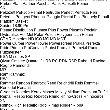
Parker Plant
Partner
Paschal
Paus
Pauselli
Peiner
SK
Pekazett
Pel-Job
Pemat
Pentruder
Perfect
Perfecta
Peri
Peterbilt
Peugeot
Phoenix
Piaggio
Piccini
Pilz
Pinguely
Pitbull
Platform Basket
Spider 18.90 Pro
Plettac Distribution
Plumett
Plus Power
Plusmix
Poclain
Hydraulics
Pol-Met
Polar
Polieri
Polygonmach
Potain
GTMR
H-series
HD
IGO
MC
MD
MDT
Power Curber
Power Tower
Powerscreen
Prakla
Prefekta
Pride
Prinoth
ProContain
Probst
Promax
Prometal
Puntel
Putzmeister
BSA
M-series
SP
Qiyun
Qmatec
Quattrolifts
RB
RC
RDK
RSP
Rabaud
Racine
Ragno
Raimondi
MR
Ram
Rammax
RW
Rammer
Randon
Redrock
Reed
Reichdrill
Reis
Remmel
Remodul
Renault
C-series
K-series
Kerax
Master
Maxity
Midlum
Premium
Trafic
Reptail
Respo
Rex
Rexroth
Rhino
Rhino-Cross
Rhinoceros
XN
Rhinox
Richier
Riello
Rigo
Rimas
Ringer
Rippa
R-series