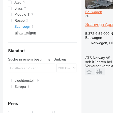
Atec
Blyss
Bauwagen
Module-T
TF
DRA
20
Respo
Scanvogn Appro
Scanvogn
alle anzeigen
5.372 €
59.000 
Bauwagen
Norwegen, H
Standort
ATS Norway AS
Suche in einem bestimmten Umkreis
seit
9
Jahren bei 
Verkäufer kontak
Liechtenstein
Europa
Dänemark
Norwegen
Preis