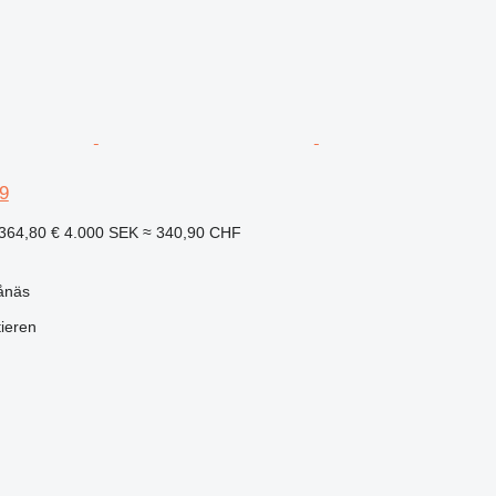
9
364,80 €
4.000 SEK
≈ 340,90 CHF
ånäs
tieren