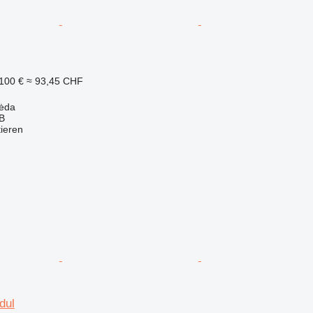
100 €
≈ 93,45 CHF
pėda
AB
tieren
dul