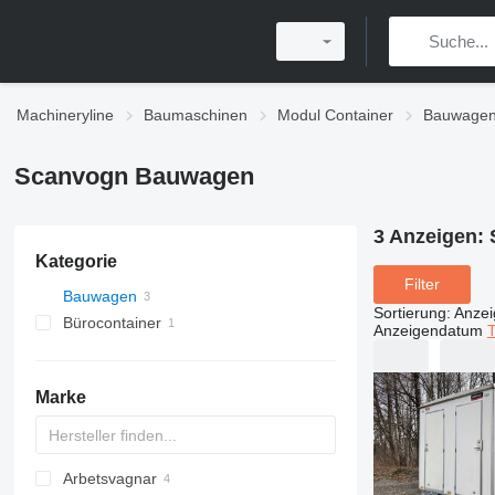
Machineryline
Baumaschinen
Modul Container
Bauwage
Scanvogn Bauwagen
3 Anzeigen:
Kategorie
Filter
Bauwagen
Sortierung
:
Anze
Bürocontainer
Anzeigendatum
T
Marke
Arbetsvagnar