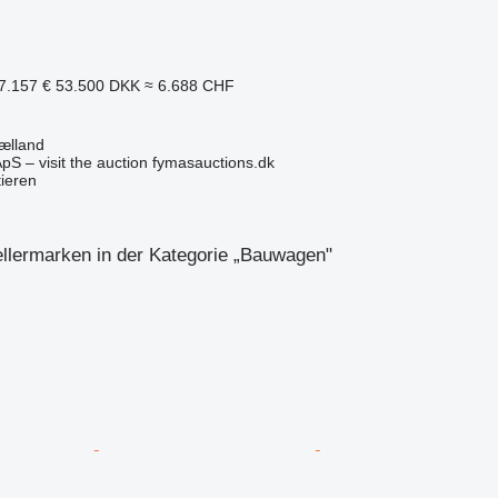
7.157 €
53.500 DKK
≈ 6.688 CHF
ælland
pS – visit the auction fymasauctions.dk
tieren
llermarken in der Kategorie „Bauwagen"