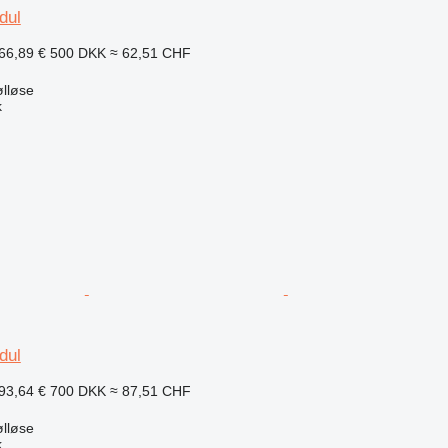
dul
66,89 €
500 DKK
≈ 62,51 CHF
lløse
k
dul
93,64 €
700 DKK
≈ 87,51 CHF
lløse
k