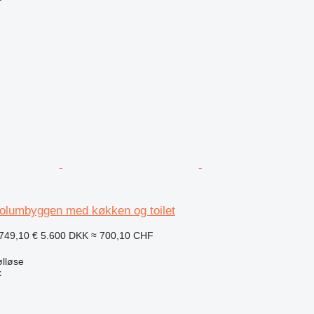
olumbyggen med køkken og toilet
749,10 €
5.600 DKK
≈ 700,10 CHF
lløse
k