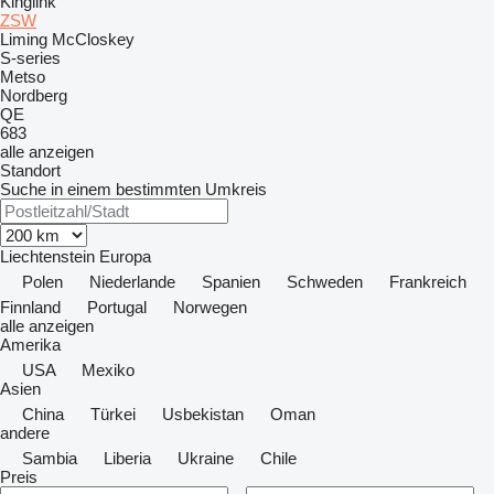
Kinglink
ZSW
Liming
McCloskey
S-series
Metso
Nordberg
QE
683
alle anzeigen
Standort
Suche in einem bestimmten Umkreis
Liechtenstein
Europa
Polen
Niederlande
Spanien
Schweden
Frankreich
Finnland
Portugal
Norwegen
alle anzeigen
Amerika
USA
Mexiko
Asien
China
Türkei
Usbekistan
Oman
andere
Sambia
Liberia
Ukraine
Chile
Preis