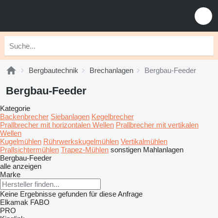
Bergbautechnik
Brechanlagen
Bergbau-Feeder
Bergbau-Feeder
Kategorie
Backenbrecher
Siebanlagen‎
Kegelbrecher
Prallbrecher mit horizontalen Wellen
Prallbrecher mit vertikalen
Wellen
Kugelmühlen
Rührwerkskugelmühlen
Vertikalmühlen
Prallsichtermühlen
Trapez-Mühlen
sonstigen Mahlanlagen
Bergbau-Feeder
alle anzeigen
Marke
Keine Ergebnisse gefunden für diese Anfrage
Elkamak
FABO
PRO