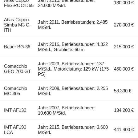
Atlas Copco
Jahr: 2015, Betriebsstunden:
130.000 €
FlexiROC D65
24.000 M/Std.
Atlas Copco
Jahr: 2011, Betriebsstunden: 2.485
Simba M3 C-
270.000 €
M/Std.
ITH
Jahr: 2016, Betriebsstunden: 4.322
Bauer BG 36
215.000 €
M/Std., Grabtiefe: 60 m
Jahr: 2023, Betriebsstunden: 137
Comacchio
M/Std., Motorleistung: 129 kW (175
460.000 €
GEO 700 GT
PS)
Comacchio
Jahr: 2008, Betriebsstunden: 2.295
58.330 €
MC 305
M/Std.
Jahr: 2007, Betriebsstunden:
IMT AF130
134.200 €
10.600 M/Std.
IMT AF190
Jahr: 2015, Betriebsstunden: 3.600
441.400 €
LCA
M/Std.