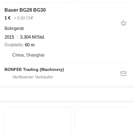
Bauer BG28 BG30
1 €
≈ 0,93 CHF
Bohrgerät
2015
3.304 M/Std.
Grabtiefe
60 m
China, Shanghai
BONFEE Trading (Machinery)