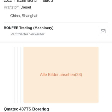
2012
8.288 M/Std.
Euro 2
Kraftstoff
Diesel
China, Shanghai
BONFEE Trading (Machinery)
Qmatec 407TS Borerigg