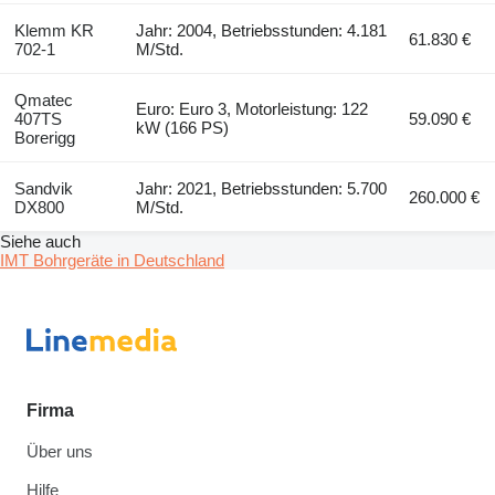
Klemm KR
Jahr: 2004, Betriebsstunden: 4.181
61.830 €
702-1
M/Std.
Qmatec
Euro: Euro 3, Motorleistung: 122
407TS
59.090 €
kW (166 PS)
Borerigg
Sandvik
Jahr: 2021, Betriebsstunden: 5.700
260.000 €
DX800
M/Std.
Siehe auch
IMT Bohrgeräte in Deutschland
Firma
Über uns
Hilfe