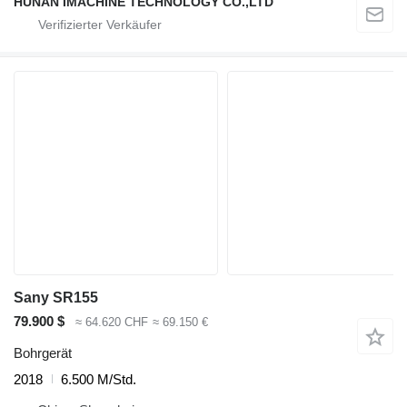
HUNAN IMACHINE TECHNOLOGY CO.,LTD
Sany SR155
79.900 $
≈ 64.620 CHF
≈ 69.150 €
Bohrgerät
2018
6.500 M/Std.