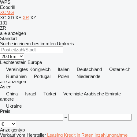
WPS
Ecodrill
XCMG
XC
XD
XE
XR
XZ
131
ZR
alle anzeigen
Standort
Suche in einem bestimmten Umkreis
Liechtenstein
Europa
Vereinigtes Königreich
Italien
Deutschland
Österreich
Rumänien
Portugal
Polen
Niederlande
alle anzeigen
Asien
China
Israel
Türkei
Vereinigte Arabische Emirate
andere
Ukraine
Preis
–
Anzeigentyp
Verkauf
vom Hersteller
Leasing
Kredit
in Raten
Inzahlungnahme