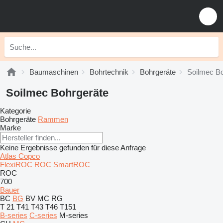
Baumaschinen
Bohrtechnik
Bohrgeräte
Soilmec Bo
Soilmec Bohrgeräte
Kategorie
Bohrgeräte
Rammen
Marke
Keine Ergebnisse gefunden für diese Anfrage
Atlas Copco
FlexiROC
ROC
SmartROC
ROC
700
Bauer
BC
BG
BV
MC
RG
T 21
T41
T43
T46
T151
B-series
C-series
M-series