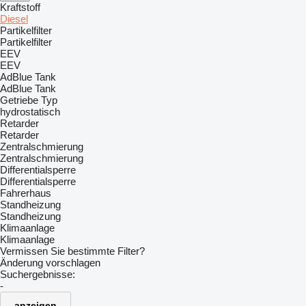
Kraftstoff
Diesel
Partikelfilter
Partikelfilter
EEV
EEV
AdBlue Tank
AdBlue Tank
Getriebe Typ
hydrostatisch
Retarder
Retarder
Zentralschmierung
Zentralschmierung
Differentialsperre
Differentialsperre
Fahrerhaus
Standheizung
Standheizung
Klimaanlage
Klimaanlage
Vermissen Sie bestimmte Filter?
Änderung vorschlagen
Suchergebnisse:
-
anzeigen