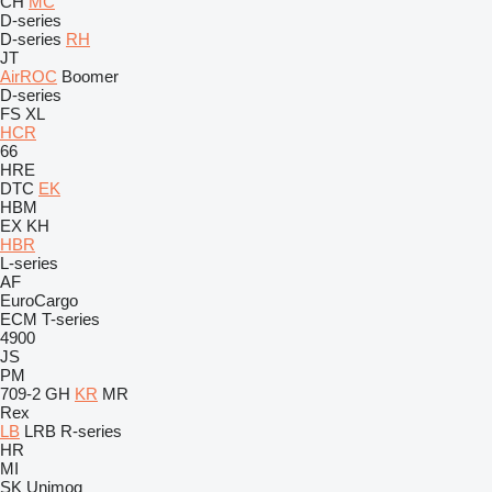
CH
MC
D-series
D-series
RH
JT
AirROC
Boomer
D-series
FS
XL
HCR
66
HRE
DTC
EK
HBM
EX
KH
HBR
L-series
AF
EuroCargo
ECM
T-series
4900
JS
PM
709-2
GH
KR
MR
Rex
LB
LRB
R-series
HR
MI
SK
Unimog