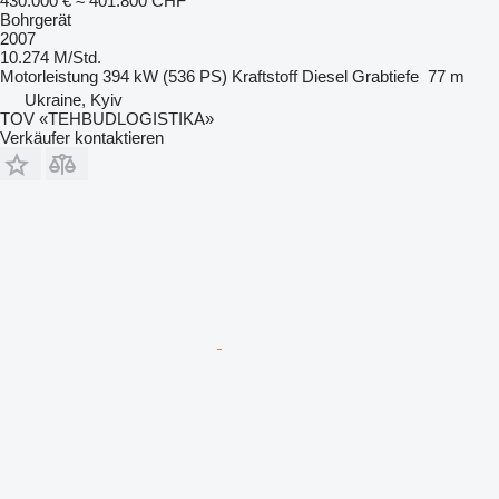
430.000 €
≈ 401.800 CHF
Bohrgerät
2007
10.274 M/Std.
Motorleistung
394 kW (536 PS)
Kraftstoff
Diesel
Grabtiefe
77 m
Ukraine, Kyiv
TOV «TEHBUDLOGISTIKA»
Verkäufer kontaktieren