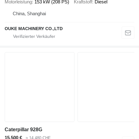
Motorleistung
153 kW (208 PS)
Kraftstoff
Diesel
China, Shanghai
OUKE MACHINERY CO.,LTD
Caterpillar 928G
15.500 €
≈ 14.480 CHF