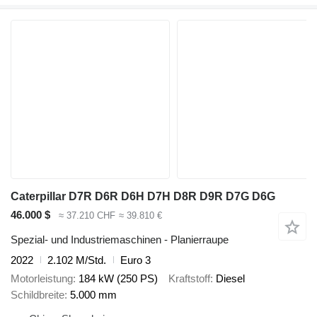
Caterpillar D7R D6R D6H D7H D8R D9R D7G D6G
46.000 $
≈ 37.210 CHF
≈ 39.810 €
Spezial- und Industriemaschinen - Planierraupe
2022
2.102 M/Std.
Euro 3
Motorleistung
184 kW (250 PS)
Kraftstoff
Diesel
Schildbreite
5.000 mm