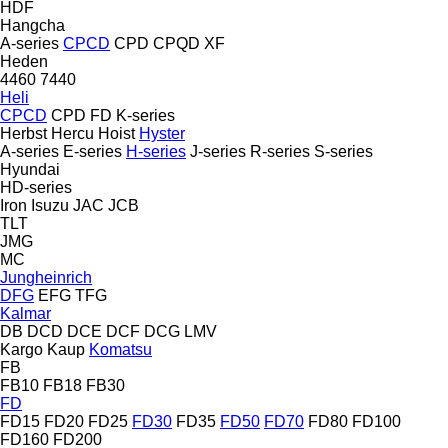
HDF
Hangcha
A-series
CPCD
CPD
CPQD
XF
Heden
4460
7440
Heli
CPCD
CPD
FD
K-series
Herbst
Hercu
Hoist
Hyster
A-series
E-series
H-series
J-series
R-series
S-series
Hyundai
HD-series
Iron
Isuzu
JAC
JCB
TLT
JMG
MC
Jungheinrich
DFG
EFG
TFG
Kalmar
DB
DCD
DCE
DCF
DCG
LMV
Kargo
Kaup
Komatsu
FB
FB10
FB18
FB30
FD
FD15
FD20
FD25
FD30
FD35
FD50
FD70
FD80
FD100
FD160
FD200