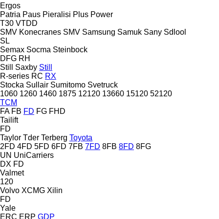
Ergos
Patria
Paus
Pieralisi
Plus Power
T30
VTDD
SMV Konecranes
SMV
Samsung
Samuk
Sany
Sdlool
SL
Semax
Socma
Steinbock
DFG
RH
Still Saxby
Still
R-series
RC
RX
Stocka
Sullair
Sumitomo
Svetruck
1060
1260
1460
1875
12120
13660
15120
52120
TCM
FA
FB
FD
FG
FHD
Tailift
FD
Taylor
Tder
Terberg
Toyota
2FD
4FD
5FD
6FD
7FB
7FD
8FB
8FD
8FG
UN
UniCarriers
DX
FD
Valmet
120
Volvo
XCMG
Xilin
FD
Yale
ERC
ERP
GDP