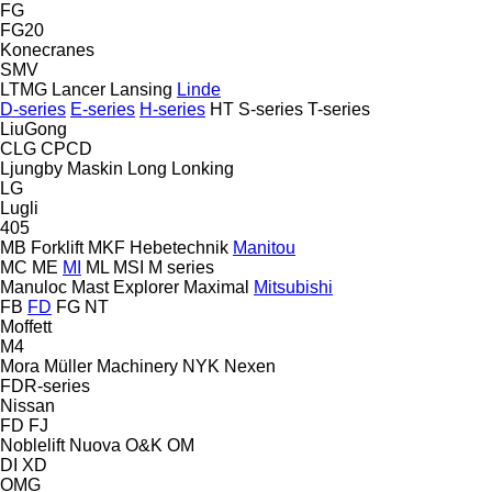
FG
FG20
Konecranes
SMV
LTMG
Lancer
Lansing
Linde
D-series
E-series
H-series
HT
S-series
T-series
LiuGong
CLG
CPCD
Ljungby Maskin
Long
Lonking
LG
Lugli
405
MB Forklift
MKF Hebetechnik
Manitou
MC
ME
MI
ML
MSI
M series
Manuloc
Mast Explorer
Maximal
Mitsubishi
FB
FD
FG
NT
Moffett
M4
Mora
Müller Machinery
NYK
Nexen
FDR-series
Nissan
FD
FJ
Noblelift
Nuova
O&K
OM
DI
XD
OMG