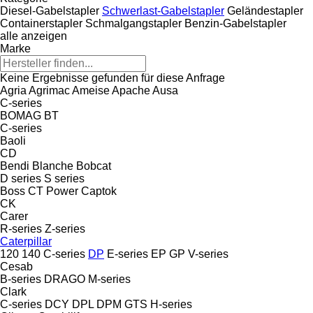
Diesel-Gabelstapler
Schwerlast-Gabelstapler
Geländestapler
Containerstapler
Schmalgangstapler
Benzin-Gabelstapler
alle anzeigen
Marke
Keine Ergebnisse gefunden für diese Anfrage
Agria
Agrimac
Ameise
Apache
Ausa
C-series
BOMAG
BT
C-series
Baoli
CD
Bendi
Blanche
Bobcat
D series
S series
Boss
CT Power
Captok
CK
Carer
R-series
Z-series
Caterpillar
120
140
C-series
DP
E-series
EP
GP
V-series
Cesab
B-series
DRAGO
M-series
Clark
C-series
DCY
DPL
DPM
GTS
H-series