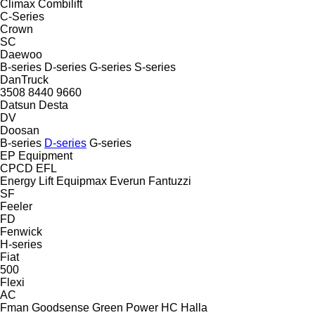
Climax
Combilift
C-Series
Crown
SC
Daewoo
B-series
D-series
G-series
S-series
DanTruck
3508
8440
9660
Datsun
Desta
DV
Doosan
B-series
D-series
G-series
EP Equipment
CPCD
EFL
Energy Lift
Equipmax
Everun
Fantuzzi
SF
Feeler
FD
Fenwick
H-series
Fiat
500
Flexi
AC
Fman
Goodsense
Green Power
HC
Halla