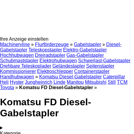
Ihre Anzeige einstellen
Machineryline
»
Flurförderzeuge
»
Gabelstapler
»
Diesel-
Gabelstapler
Teleskopstapler
Elektro-Gabelstapler
Hochhubwagen
Dreiradstapler
Gas-Gabelstapler
Schubmaststapler
Elektrohubwagen
Schwerlast-Gabelstapler
Drehbare Teleskoplader
Geländestapler
Seitenstapler
Kommissionierer
Elektroschlepper
Containerstapler
Handhubwagen
»
Komatsu Diesel-Gabelstapler
Caterpillar
Heli
Hyster
Jungheinrich
Linde
Manitou
Mitsubishi
Still
TCM
Toyota
»
Komatsu FD Diesel-Gabelstapler
»
Komatsu FD Diesel-
Gabelstapler
Kategorie