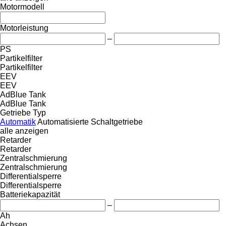
Motormodell
Motorleistung
–
PS
Partikelfilter
Partikelfilter
EEV
EEV
AdBlue Tank
AdBlue Tank
Getriebe Typ
Automatik
Automatisierte
Schaltgetriebe
alle anzeigen
Retarder
Retarder
Zentralschmierung
Zentralschmierung
Differentialsperre
Differentialsperre
Batteriekapazität
–
Ah
Achsen