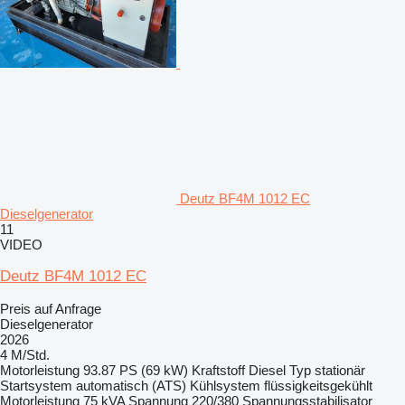
Deutz BF4M 1012 EC
Dieselgenerator
11
VIDEO
Deutz BF4M 1012 EC
Preis auf Anfrage
Dieselgenerator
2026
4 M/Std.
Motorleistung
93.87 PS (69 kW)
Kraftstoff
Diesel
Typ
stationär
Startsystem
automatisch (ATS)
Kühlsystem
flüssigkeitsgekühlt
Motorleistung
75 kVA
Spannung
220/380
Spannungsstabilisator