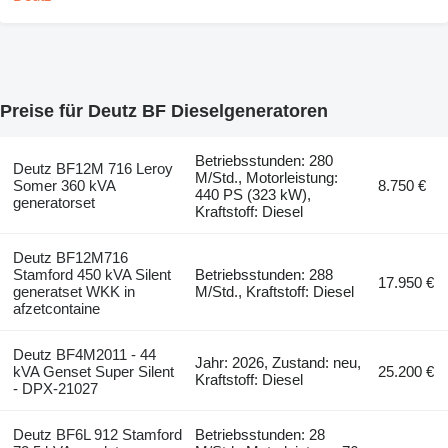
Preise für Deutz BF Dieselgeneratoren
Betriebsstunden: 280
Deutz BF12M 716 Leroy
M/Std., Motorleistung:
Somer 360 kVA
8.750 €
440 PS (323 kW),
generatorset
Kraftstoff: Diesel
Deutz BF12M716
Stamford 450 kVA Silent
Betriebsstunden: 288
17.950 €
generatset WKK in
M/Std., Kraftstoff: Diesel
afzetcontaine
Deutz BF4M2011 - 44
Jahr: 2026, Zustand: neu,
kVA Genset Super Silent
25.200 €
Kraftstoff: Diesel
- DPX-21027
Deutz BF6L 912 Stamford
Betriebsstunden: 28