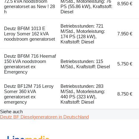
72.5 kVA noodstroom
M/Std., Motorleistung: 76
8.950 €
generatorset as New ! 28
PS (55.86 kW), Kraftstoff:
h
Diesel
Betriebsstunden: 721
Deutz BF6M 1013 E
M/Std., Motorleistung:
Leroy Somer 162 kVA
7.950 €
174 PS (128 kW),
noodstroom generatorset
Kraftstoff: Diesel
Deutz BF6M 716 Heemaf
150 kVA noodstroom
Betriebsstunden: 115
5.750 €
generatorset ex
M/Std., Kraftstoff: Diesel
Emergency
Deutz BF12M 716 Leroy
Betriebsstunden: 283
Somer 360 kVA
M/Std., Motorleistung:
8.750 €
generatorset ex
440 PS (323 kW),
emergency
Kraftstoff: Diesel
Siehe auch
Deutz BF Dieselgeneratoren in Deutschland