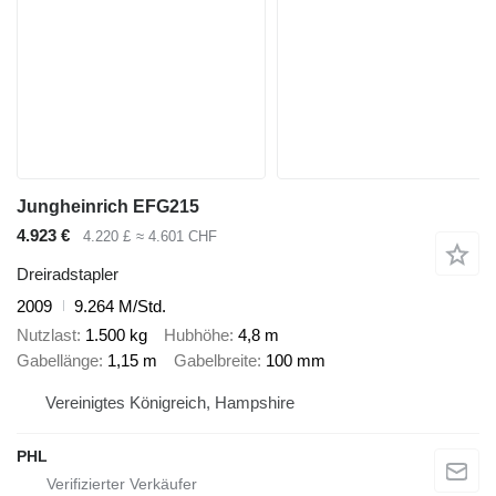
Jungheinrich EFG215
4.923 €
4.220 £
≈ 4.601 CHF
Dreiradstapler
2009
9.264 M/Std.
Nutzlast
1.500 kg
Hubhöhe
4,8 m
Gabellänge
1,15 m
Gabelbreite
100 mm
Vereinigtes Königreich, Hampshire
PHL