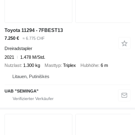
Toyota 11294 - 7FBEST13
7.250 €
≈ 6.775 CHF
Dreiradstapler
2021
1.478 M/Std.
Nutzlast
1.300 kg
Masttyp
Triplex
Hubhöhe
6 m
Litauen, Putiniškės
UAB "SEMINGA"