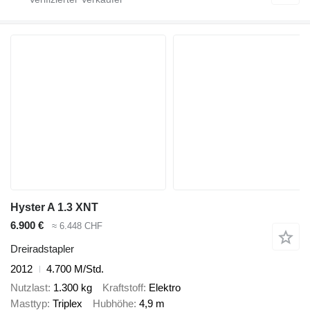
Hyster A 1.3 XNT
6.900 €
≈ 6.448 CHF
Dreiradstapler
2012
4.700 M/Std.
Nutzlast
1.300 kg
Kraftstoff
Elektro
Masttyp
Triplex
Hubhöhe
4,9 m