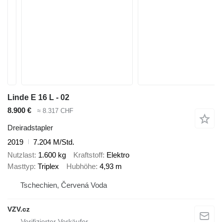
Linde E 16 L - 02
8.900 €
≈ 8.317 CHF
Dreiradstapler
2019
7.204 M/Std.
Nutzlast
1.600 kg
Kraftstoff
Elektro
Masttyp
Triplex
Hubhöhe
4,93 m
Tschechien, Červená Voda
VZV.cz