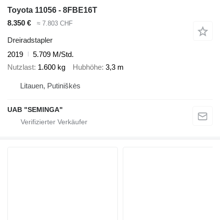
Toyota 11056 - 8FBE16T
8.350 €
≈ 7.803 CHF
Dreiradstapler
2019
5.709 M/Std.
Nutzlast
1.600 kg
Hubhöhe
3,3 m
Litauen, Putiniškės
UAB "SEMINGA"