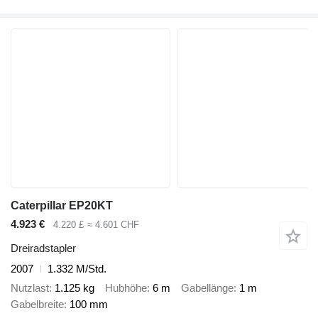
Caterpillar EP20KT
4.923 €
4.220 £
≈ 4.601 CHF
Dreiradstapler
2007
1.332 M/Std.
Nutzlast
1.125 kg
Hubhöhe
6 m
Gabellänge
1 m
Gabelbreite
100 mm