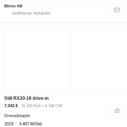
Blinto AB
Still RX20-16 drive-in
7.242 €
31.180 PLN
≈ 6.768 CHF
Dreiradstapler
2019
3.407 M/Std.