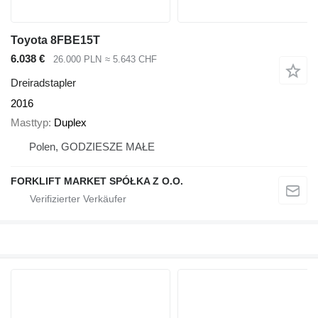
Toyota 8FBE15T
6.038 €
26.000 PLN
≈ 5.643 CHF
Dreiradstapler
2016
Masttyp
Duplex
Polen, GODZIESZE MAŁE
FORKLIFT MARKET SPÓŁKA Z O.O.