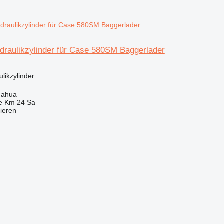
raulikzylinder für Case 580SM Baggerlader
ulikzylinder
uahua
e Km 24 Sa
tieren