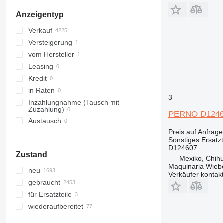
TR
305
531
CX22
Anzeigentyp
W-series
306
532
CX26
TR320
307
533
CX27
WX
Verkauf
308
535
CX35
WX145
Versteigerung
311
536
CX50
WX165
vom Hersteller
312
537
CX55
WX168
Leasing
313
540
CX60
WX185
Kredit
314
541
CX75
WX200
in Raten
3
315
550
CX80
Inzahlungnahme (Tausch mit
Zuzahlung)
316
560
CX130
PERNO D124607
Austausch
317
926
CX135
Preis auf Anfrage
318
8014
CX160
Sonstiges Ersatz
D124607
319
8015
CX210
Zustand
Mexiko, Chih
320
8016
CX220
Maquinaria Wieb
neu
321
8018
CX225
Verkäufer kontak
gebraucht
322
8025
CX240
für Ersatzteile
323
8026
CX250
wiederaufbereitet
324
8030
CX290
325
8032
CX300