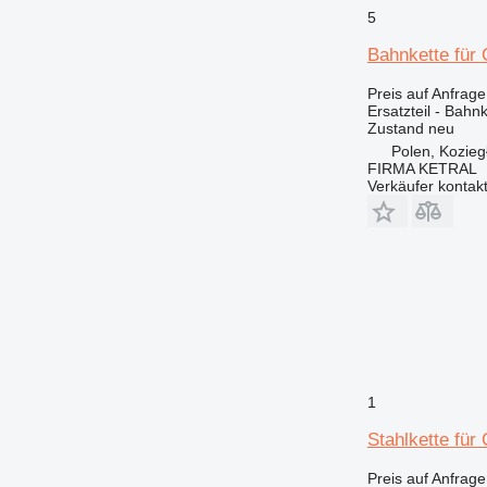
777
5
816
Bahnkette für
824
826
Preis auf Anfrage
Ersatzteil - Bahn
906
Zustand
neu
907
Polen, Kozieg
FIRMA KETRAL
908
Verkäufer kontak
910
914
920
924
926
928
930
931
1
936
938
Stahlkette fü
943
Preis auf Anfrage
950