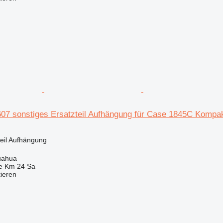
 sonstiges Ersatzteil Aufhängung für Case 1845C Kompak
teil Aufhängung
uahua
e Km 24 Sa
tieren