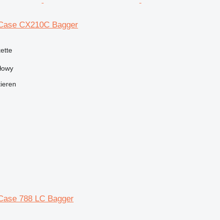
 Case CX210C Bagger
kette
łowy
tieren
r Case 788 LC Bagger