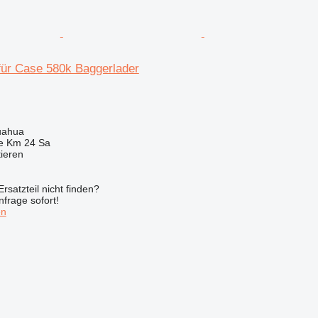
ür Case 580k Baggerlader
uahua
e Km 24 Sa
tieren
rsatzteil nicht finden?
frage sofort!
en