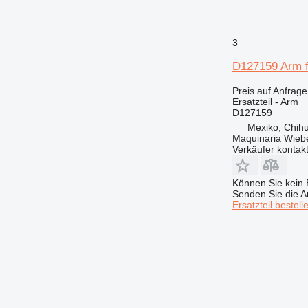
428
430
432
3
434
D127159 Arm f
438
444
Preis auf Anfrage
525
Ersatzteil - Arm
D127159
572G
Mexiko, Chih
589
Maquinaria Wieb
Verkäufer kontak
631
730
Können Sie kein E
735
Senden Sie die An
740
Ersatzteil bestell
745
769
771
772
773
775