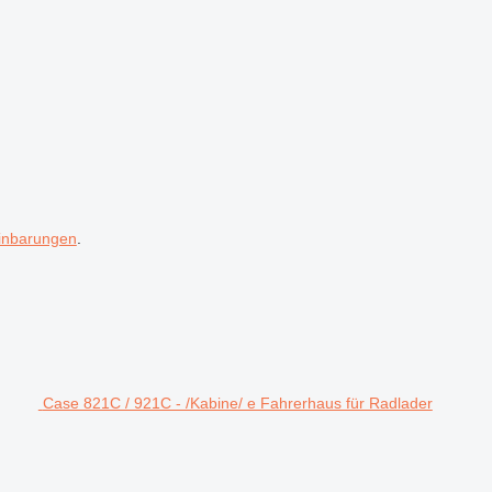
inbarungen
.
Case 821C / 921C - /Kabine/ e Fahrerhaus für Radlader