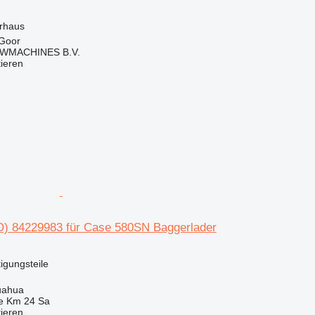
erhaus
 Goor
WMACHINES B.V.
tieren
) 84229983 für Case 580SN Baggerlader
tigungsteile
uahua
e Km 24 Sa
tieren