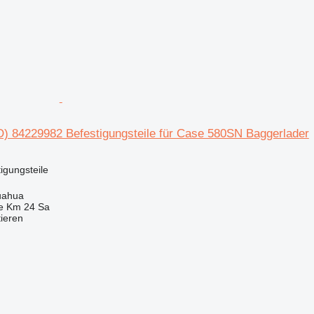
) 84229982 Befestigungsteile für Case 580SN Baggerlader
tigungsteile
uahua
e Km 24 Sa
tieren