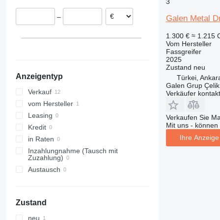
3
Italien
–
Galen Metal 
Dänemark
Vereinigtes Königreich
1.300 €
≈ 1.215
Vom Hersteller
Fassgreifer
2025
Zustand
neu
Anzeigentyp
Türkei, Ankar
Galen Grup Çelik 
Verkauf
Verkäufer kontak
vom Hersteller
Leasing
Verkaufen Sie M
Mit uns - können 
Kredit
Ihre Anzeige 
in Raten
Inzahlungnahme (Tausch mit
Zuzahlung)
Austausch
Zustand
neu