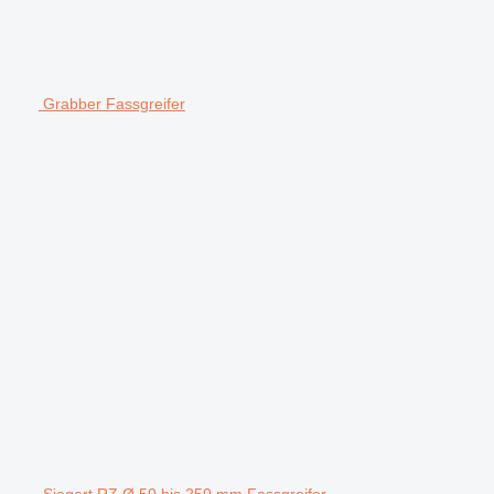
Grabber Fassgreifer
Siegert RZ Ø 50 bis 250 mm Fassgreifer