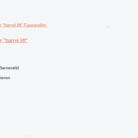
"barrel lift"
Barneveld
tieren