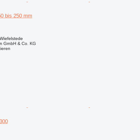
50 bis 250 mm
Wiefelstede
en GmbH & Co. KG
tieren
/300