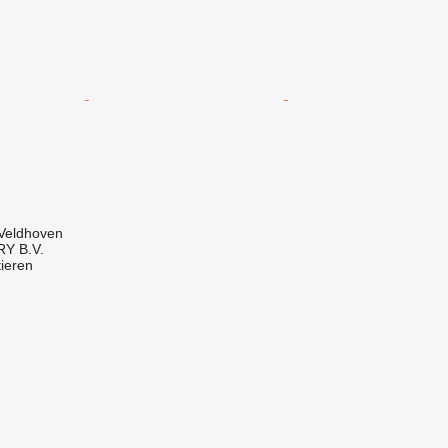
 Veldhoven
Y B.V.
tieren