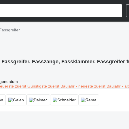
Fassgreifer
:
Fassgreifer, Fasszange, Fassklammer, Fassgreifer f
igendatum
euerste zuerst
Günstigste zuerst
Baujahr - neueste zuerst
Baujahr - äl