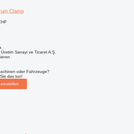
Drum Clamp
 CHF
a
Üretim Sanayi ve Ticaret A.Ş.
tieren
aschinen oder Fahrzeuge?
Sie das tun!
einstellen