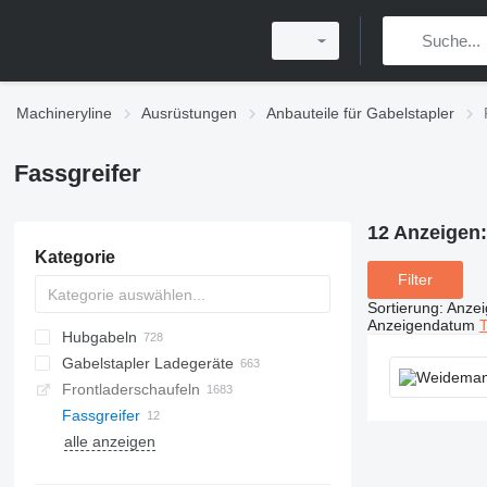
Machineryline
Ausrüstungen
Anbauteile für Gabelstapler
Fassgreifer
12 Anzeigen
Kategorie
Filter
Sortierung
:
Anze
Anzeigendatum
T
Hubgabeln
Gabelstapler Ladegeräte
Frontladerschaufeln
Fassgreifer
alle anzeigen