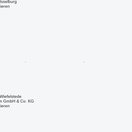
Isselburg
tieren
Wiefelstede
en GmbH & Co. KG
tieren