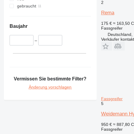
2
gebraucht
Rema
175 €
≈ 163,50 
Baujahr
Fassgreifer
Deutschland, 
Verkäufer kontak
–
Vermissen Sie bestimmte Filter?
Änderung vorschlagen
Fassgreifer
5
Weidemann Hyd
950 €
≈ 887,80 
Fassgreifer