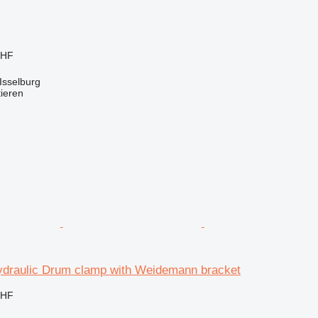
CHF
Isselburg
tieren
raulic Drum clamp with Weidemann bracket
CHF