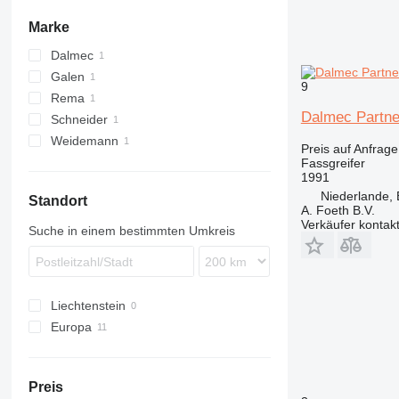
Marke
Dalmec
Galen
9
Rema
Dalmec Partner 
Schneider
Weidemann
Preis auf Anfrage
Fassgreifer
1991
Niederlande, 
Standort
A. Foeth B.V.
Verkäufer kontak
Suche in einem bestimmten Umkreis
Liechtenstein
Europa
Deutschland
Niederlande
Preis
Frankreich