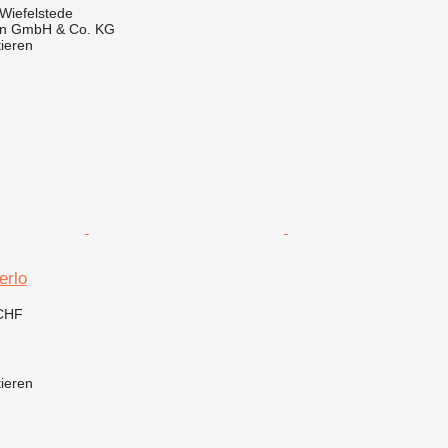
Wiefelstede
en GmbH & Co. KG
tieren
erlo
 CHF
tieren