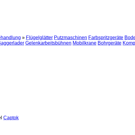
ehandlung
»
Flügelglätter
Putzmaschinen
Farbspritzgeräte
Bode
aggerlader
Gelenkarbeitsbühnen
Mobilkrane
Bohrgeräte
Komp
l
Captok