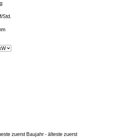
g
/Std.
mm
ueste zuerst
Baujahr - älteste zuerst