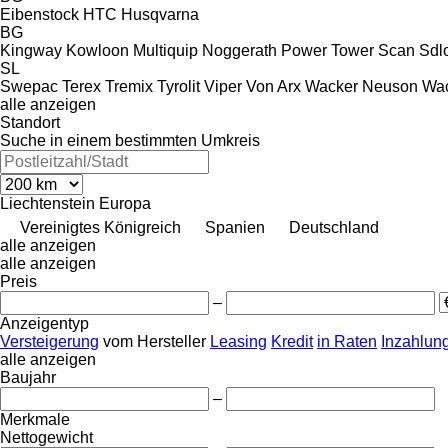
Eibenstock
HTC
Husqvarna
BG
Kingway
Kowloon
Multiquip
Noggerath
Power Tower
Scan
Sdl
SL
Swepac
Terex
Tremix
Tyrolit
Viper
Von Arx
Wacker Neuson
Wa
alle anzeigen
Standort
Suche in einem bestimmten Umkreis
Liechtenstein
Europa
Vereinigtes Königreich
Spanien
Deutschland
alle anzeigen
alle anzeigen
Preis
–
Anzeigentyp
Versteigerung
vom Hersteller
Leasing
Kredit
in Raten
Inzahlun
alle anzeigen
Baujahr
–
Merkmale
Nettogewicht