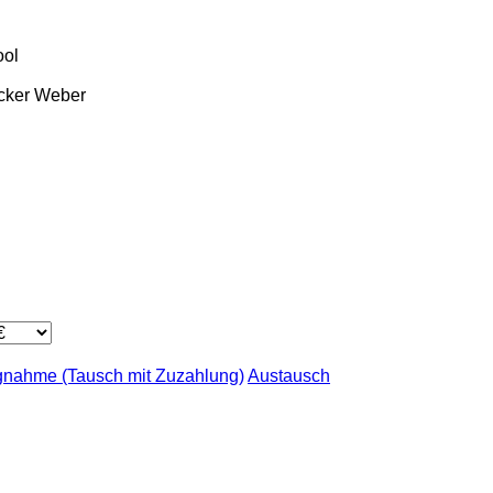
ool
cker
Weber
gnahme (Tausch mit Zuzahlung)
Austausch