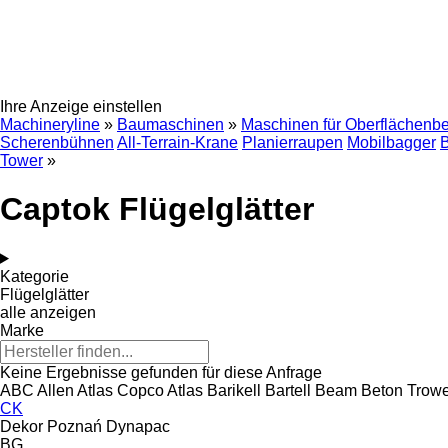
Ihre Anzeige einstellen
Machineryline
»
Baumaschinen
»
Maschinen für Oberflächenb
Scherenbühnen
All-Terrain-Krane
Planierraupen
Mobilbagger
B
Tower
»
Captok Flügelglätter
Kategorie
Flügelglätter
alle anzeigen
Marke
Keine Ergebnisse gefunden für diese Anfrage
ABC
Allen
Atlas Copco
Atlas
Barikell
Bartell
Beam
Beton Trowe
CK
Dekor Poznań
Dynapac
BG