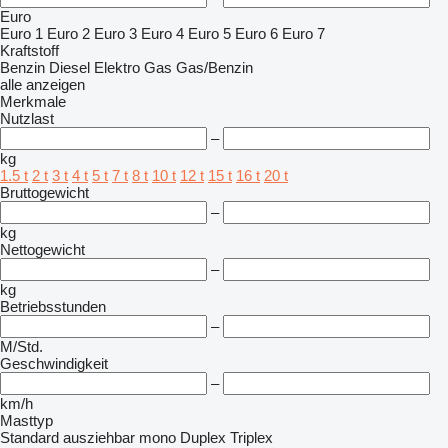
Euro
Euro 1
Euro 2
Euro 3
Euro 4
Euro 5
Euro 6
Euro 7
Kraftstoff
Benzin
Diesel
Elektro
Gas
Gas/Benzin
alle anzeigen
Merkmale
Nutzlast
–
kg
1.5 t
2 t
3 t
4 t
5 t
7 t
8 t
10 t
12 t
15 t
16 t
20 t
Bruttogewicht
–
kg
Nettogewicht
–
kg
Betriebsstunden
–
M/Std.
Geschwindigkeit
–
km/h
Masttyp
Standard
ausziehbar
mono
Duplex
Triplex