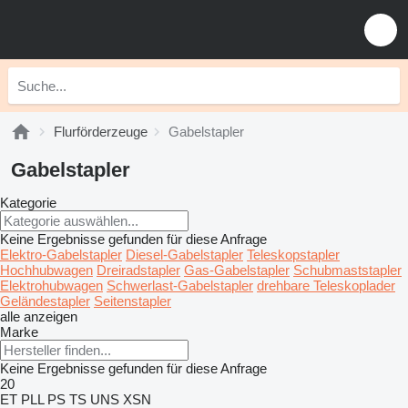
Flurförderzeuge
Gabelstapler
Gabelstapler
Kategorie
Keine Ergebnisse gefunden für diese Anfrage
Elektro-Gabelstapler
Diesel-Gabelstapler
Teleskopstapler
Hochhubwagen
Dreiradstapler
Gas-Gabelstapler
Schubmaststapler
Elektrohubwagen
Schwerlast-Gabelstapler
drehbare Teleskoplader
Geländestapler
Seitenstapler
alle anzeigen
Marke
Keine Ergebnisse gefunden für diese Anfrage
20
ET
PLL
PS
TS
UNS
XSN