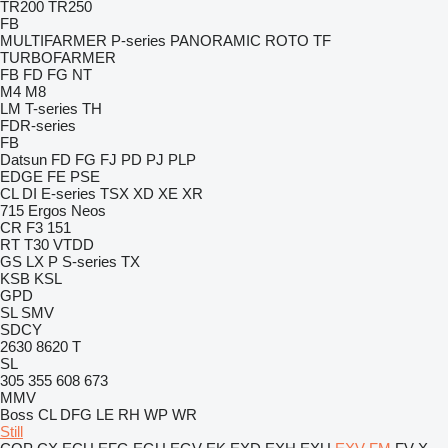
TR200
TR250
FB
MULTIFARMER
P-series
PANORAMIC
ROTO
TF
TURBOFARMER
FB
FD
FG
NT
M4
M8
LM
T-series
TH
FDR-series
FB
Datsun
FD
FG
FJ
PD
PJ
PLP
EDGE
FE
PSE
CL
DI
E-series
TSX
XD
XE
XR
715
Ergos
Neos
CR
F3 151
RT
T30
VTDD
GS
LX
P
S-series
TX
KSB
KSL
GPD
SL
SMV
SDCY
2630
8620 T
SL
305
355
608
673
MMV
Boss
CL
DFG
LE
RH
WP
WR
Still