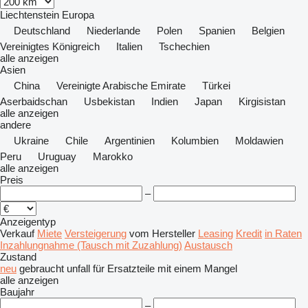
Liechtenstein
Europa
Deutschland
Niederlande
Polen
Spanien
Belgien
Vereinigtes Königreich
Italien
Tschechien
alle anzeigen
Asien
China
Vereinigte Arabische Emirate
Türkei
Aserbaidschan
Usbekistan
Indien
Japan
Kirgisistan
alle anzeigen
andere
Ukraine
Chile
Argentinien
Kolumbien
Moldawien
Peru
Uruguay
Marokko
alle anzeigen
Preis
–
Anzeigentyp
Verkauf
Miete
Versteigerung
vom Hersteller
Leasing
Kredit
in Raten
Inzahlungnahme (Tausch mit Zuzahlung)
Austausch
Zustand
neu
gebraucht
unfall
für Ersatzteile
mit einem Mangel
alle anzeigen
Baujahr
–