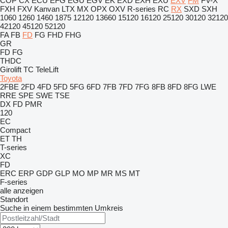
COP
CX
ECU
EFG
EGU
EGV
EK
EXD
EXH
EXU
EXV
FM
FV-X
FXH
FXV
Kanvan
LTX
MX
OPX
OXV
R-series
RC
RX
SXD
SXH
1060
1260
1460
1875
12120
13660
15120
16120
25120
30120
32120
42120
45120
52120
FA
FB
FD
FG
FHD
FHG
GR
FD
FG
THDC
Girolift
TC
TeleLift
Toyota
2FBE
2FD
4FD
5FD
5FG
6FD
7FB
7FD
7FG
8FB
8FD
8FG
LWE
RRE
SPE
SWE
TSE
DX
FD
PMR
120
EC
Compact
ET
TH
T-series
XC
FD
ERC
ERP
GDP
GLP
MO
MP
MR
MS
MT
F-series
alle anzeigen
Standort
Suche in einem bestimmten Umkreis