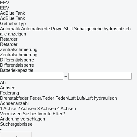
EEV
EEV
AdBlue Tank
AdBlue Tank
Getriebe Typ
Automatik
Automatisierte
PowerShift
Schaltgetriebe
hydrostatisch
alle anzeigen
Retarder
Retarder
Zentralschmierung
Zentralschmierung
Differentialsperre
Differentialsperre
Batteriekapazität
–
Ah
Achsen
Federung
Drehstabfeder
Feder/Feder
Feder/Luft
Luft/Luft
hydraulisch
Achsenanzahl
1 Achse
2 Achsen
3 Achsen
4 Achsen
Vermissen Sie bestimmte Filter?
Änderung vorschlagen
Suchergebnisse:
-