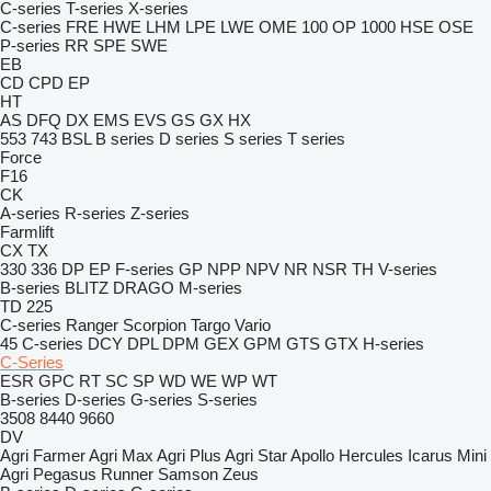
C-series
T-series
X-series
C-series
FRE
HWE
LHM
LPE
LWE
OME 100
OP 1000 HSE
OSE
P-series
RR
SPE
SWE
EB
CD
CPD
EP
HT
AS
DFQ
DX
EMS
EVS
GS
GX
HX
553
743
BSL
B series
D series
S series
T series
Force
F16
CK
A-series
R-series
Z-series
Farmlift
CX
TX
330
336
DP
EP
F-series
GP
NPP
NPV
NR
NSR
TH
V-series
B-series
BLITZ
DRAGO
M-series
TD 225
C-series
Ranger
Scorpion
Targo
Vario
45
C-series
DCY
DPL
DPM
GEX
GPM
GTS
GTX
H-series
C-Series
ESR
GPC
RT
SC
SP
WD
WE
WP
WT
B-series
D-series
G-series
S-series
3508
8440
9660
DV
Agri Farmer
Agri Max
Agri Plus
Agri Star
Apollo
Hercules
Icarus
Mini
Agri
Pegasus
Runner
Samson
Zeus