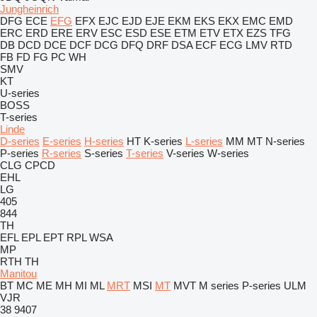
Jungheinrich
DFG
ECE
EFG
EFX
EJC
EJD
EJE
EKM
EKS
EKX
EMC
EMD
ERC
ERD
ERE
ERV
ESC
ESD
ESE
ETM
ETV
ETX
EZS
TFG
DB
DCD
DCE
DCF
DCG
DFQ
DRF
DSA
ECF
ECG
LMV
RTD
FB
FD
FG
PC
WH
SMV
KT
U-series
BOSS
T-series
Linde
D-series
E-series
H-series
HT
K-series
L-series
MM
MT
N-series
P-series
R-series
S-series
T-series
V-series
W-series
CLG
CPCD
EHL
LG
405
844
TH
EFL
EPL
EPT
RPL
WSA
MP
RTH
TH
Manitou
BT
MC
ME
MH
MI
ML
MRT
MSI
MT
MVT
M series
P-series
ULM
VJR
38
9407