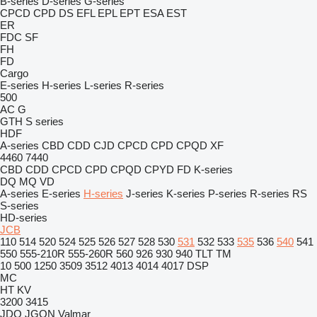
B-series
D-series
G-series
CPCD
CPD
DS
EFL
EPL
EPT
ESA
EST
ER
FDC
SF
FH
FD
Cargo
E-series
H-series
L-series
R-series
500
AC
G
GTH
S series
HDF
A-series
CBD
CDD
CJD
CPCD
CPD
CPQD
XF
4460
7440
CBD
CDD
CPCD
CPD
CPQD
CPYD
FD
K-series
DQ
MQ
VD
A-series
E-series
H-series
J-series
K-series
P-series
R-series
RS
S-series
HD-series
JCB
110
514
520
524
525
526
527
528
530
531
532
533
535
536
540
541
550
555-210R
555-260R
560
926
930
940
TLT
TM
10
500
1250
3509
3512
4013
4014
4017
DSP
MC
HT
KV
3200
3415
JDQ
JGQN
Valmar