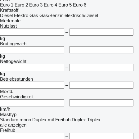
Euro 1
Euro 2
Euro 3
Euro 4
Euro 5
Euro 6
Kraftstoff
Diesel
Elektro
Gas
Gas/Benzin
elektrisch/Diesel
Merkmale
Nutzlast
–
kg
Bruttogewicht
–
kg
Nettogewicht
–
kg
Betriebsstunden
–
M/Std.
Geschwindigkeit
–
km/h
Masttyp
Standard
mono
Duplex mit Freihub
Duplex
Triplex
alle anzeigen
Freihub
–