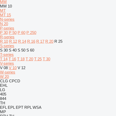
MM
MM 10
MT
MT 15
N-series
N 20
P-series
P 30
P 50
P 60
P 250
R-series
R 10
R 12
R 14
R 16
R 17
R 20
R 25
S-series
S 30
S 40
S 50
S 60
T-series
T 14
T 16
T 18
T 20
T 25
T 30
V-series
V 08
V 10
V 12
W-series
W 20
CLG
CPCD
EHL
LG
405
844
TH
EFL
EPL
EPT
RPL
WSA
MP