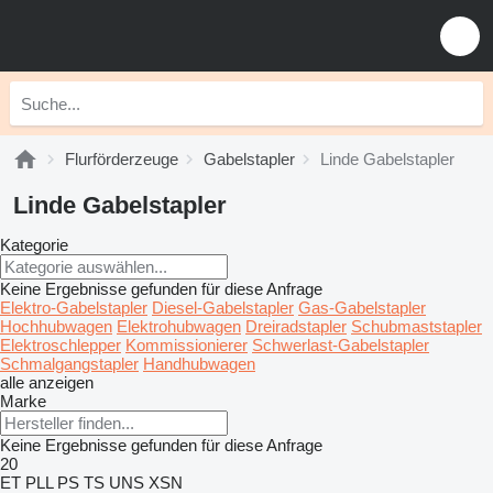
Flurförderzeuge
Gabelstapler
Linde Gabelstapler
Linde Gabelstapler
Kategorie
Keine Ergebnisse gefunden für diese Anfrage
Elektro-Gabelstapler
Diesel-Gabelstapler
Gas-Gabelstapler
Hochhubwagen
Elektrohubwagen
Dreiradstapler
Schubmaststapler
Elektroschlepper
Kommissionierer
Schwerlast-Gabelstapler
Schmalgangstapler
Handhubwagen
alle anzeigen
Marke
Keine Ergebnisse gefunden für diese Anfrage
20
ET
PLL
PS
TS
UNS
XSN