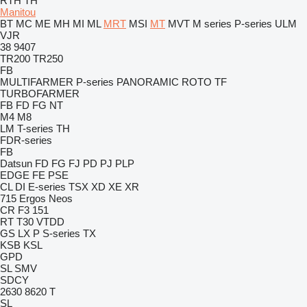
RTH
TH
Manitou
BT
MC
ME
MH
MI
ML
MRT
MSI
MT
MVT
M series
P-series
ULM
VJR
38
9407
TR200
TR250
FB
MULTIFARMER
P-series
PANORAMIC
ROTO
TF
TURBOFARMER
FB
FD
FG
NT
M4
M8
LM
T-series
TH
FDR-series
FB
Datsun
FD
FG
FJ
PD
PJ
PLP
EDGE
FE
PSE
CL
DI
E-series
TSX
XD
XE
XR
715
Ergos
Neos
CR
F3 151
RT
T30
VTDD
GS
LX
P
S-series
TX
KSB
KSL
GPD
SL
SMV
SDCY
2630
8620 T
SL