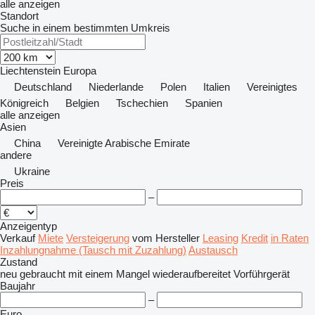
alle anzeigen
Standort
Suche in einem bestimmten Umkreis
Liechtenstein
Europa
Deutschland
Niederlande
Polen
Italien
Vereinigtes
Königreich
Belgien
Tschechien
Spanien
alle anzeigen
Asien
China
Vereinigte Arabische Emirate
andere
Ukraine
Preis
–
Anzeigentyp
Verkauf
Miete
Versteigerung
vom Hersteller
Leasing
Kredit
in Raten
Inzahlungnahme (Tausch mit Zuzahlung)
Austausch
Zustand
neu
gebraucht
mit einem Mangel
wiederaufbereitet
Vorführgerät
Baujahr
–
Euro