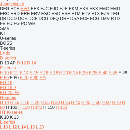
Jungheinrich
DFG
ECE
EFG
EFX
EJC
EJD
EJE
EKM
EKS
EKX
EMC
EMD
ERC
ERD
ERE
ERV
ESC
ESD
ESE
ETM
ETV
ETX
EZS
TFG
DB
DCD
DCE
DCF
DCG
DFQ
DRF
DSA
ECF
ECG
LMV
RTD
FB
FD
FG
PC
WH
SMV
KT
U-series
BOSS
T-series
Linde
D-series
D 10 AP
D 12
D 14
E-series
E 10
E 12
E 14
E 15
E 16
E 18
E 20
E 25
E 30
E 35
E 40
E 45
E 48
E 50
E 60
E 70
E 80
EG
EG 16
EG 16 P
EG 20 PH
H-series
H 14
H 16
H 18
H 20
H 25
H 30
H 35
H 40
H 45
H 50
H 60
H 70
H
80
H 100
H 120
H 140
H 150
H 160
HT
K-series
K 10
K 13
L-series
L 10
L 12
L 14
L 16
L 20