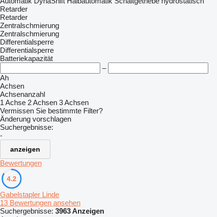
Automatik
DynaShift
Halbautomatik
Schaltgetriebe
hydrostatisch
Retarder
Retarder
Zentralschmierung
Zentralschmierung
Differentialsperre
Differentialsperre
Batteriekapazität
–
Ah
Achsen
Achsenanzahl
1 Achse
2 Achsen
3 Achsen
Vermissen Sie bestimmte Filter?
Änderung vorschlagen
Suchergebnisse:
-
anzeigen
Bewertungen
4.2
Gabelstapler Linde
13 Bewertungen ansehen
Suchergebnisse:
3963 Anzeigen