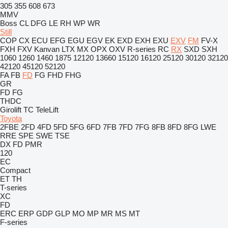
305
355
608
673
MMV
Boss
CL
DFG
LE
RH
WP
WR
Still
COP
CX
ECU
EFG
EGU
EGV
EK
EXD
EXH
EXU
EXV
FM
FV-X
FXH
FXV
Kanvan
LTX
MX
OPX
OXV
R-series
RC
RX
SXD
SXH
1060
1260
1460
1875
12120
13660
15120
16120
25120
30120
32120
42120
45120
52120
FA
FB
FD
FG
FHD
FHG
GR
FD
FG
THDC
Girolift
TC
TeleLift
Toyota
2FBE
2FD
4FD
5FD
5FG
6FD
7FB
7FD
7FG
8FB
8FD
8FG
LWE
RRE
SPE
SWE
TSE
DX
FD
PMR
120
EC
Compact
ET
TH
T-series
XC
FD
ERC
ERP
GDP
GLP
MO
MP
MR
MS
MT
F-series