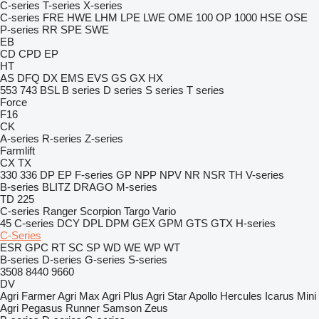
C-series
T-series
X-series
C-series
FRE
HWE
LHM
LPE
LWE
OME 100
OP 1000 HSE
OSE
P-series
RR
SPE
SWE
EB
CD
CPD
EP
HT
AS
DFQ
DX
EMS
EVS
GS
GX
HX
553
743
BSL
B series
D series
S series
T series
Force
F16
CK
A-series
R-series
Z-series
Farmlift
CX
TX
330
336
DP
EP
F-series
GP
NPP
NPV
NR
NSR
TH
V-series
B-series
BLITZ
DRAGO
M-series
TD 225
C-series
Ranger
Scorpion
Targo
Vario
45
C-series
DCY
DPL
DPM
GEX
GPM
GTS
GTX
H-series
C-Series
ESR
GPC
RT
SC
SP
WD
WE
WP
WT
B-series
D-series
G-series
S-series
3508
8440
9660
DV
Agri Farmer
Agri Max
Agri Plus
Agri Star
Apollo
Hercules
Icarus
Mini
Agri
Pegasus
Runner
Samson
Zeus