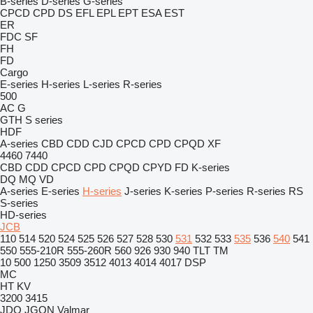
B-series
D-series
G-series
CPCD
CPD
DS
EFL
EPL
EPT
ESA
EST
ER
FDC
SF
FH
FD
Cargo
E-series
H-series
L-series
R-series
500
AC
G
GTH
S series
HDF
A-series
CBD
CDD
CJD
CPCD
CPD
CPQD
XF
4460
7440
CBD
CDD
CPCD
CPD
CPQD
CPYD
FD
K-series
DQ
MQ
VD
A-series
E-series
H-series
J-series
K-series
P-series
R-series
RS
S-series
HD-series
JCB
110
514
520
524
525
526
527
528
530
531
532
533
535
536
540
541
550
555-210R
555-260R
560
926
930
940
TLT
TM
10
500
1250
3509
3512
4013
4014
4017
DSP
MC
HT
KV
3200
3415
JDQ
JGQN
Valmar