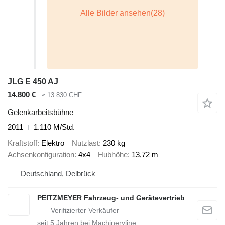
JLG E 450 AJ
14.800 €
≈ 13.830 CHF
Gelenkarbeitsbühne
2011
1.110 M/Std.
Kraftstoff
Elektro
Nutzlast
230 kg
Achsenkonfiguration
4x4
Hubhöhe
13,72 m
Deutschland, Delbrück
PEITZMEYER Fahrzeug- und Gerätevertrieb
seit
5
Jahren bei Machineryline