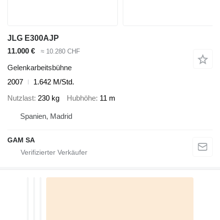
JLG E300AJP
11.000 €
≈ 10.280 CHF
Gelenkarbeitsbühne
2007
1.642 M/Std.
Nutzlast
230 kg
Hubhöhe
11 m
Spanien, Madrid
GAM SA