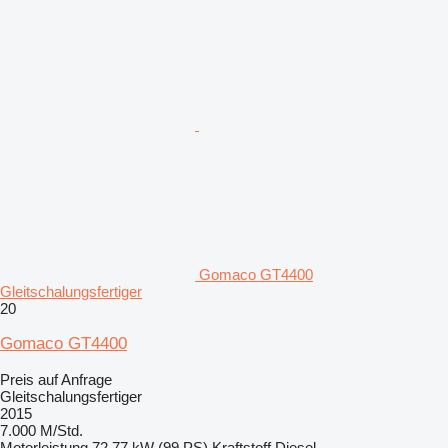
Gomaco GT4400
Gleitschalungsfertiger
20
Gomaco GT4400
Preis auf Anfrage
Gleitschalungsfertiger
2015
7.000 M/Std.
Motorleistung
72.77 kW (99 PS)
Kraftstoff
Diesel