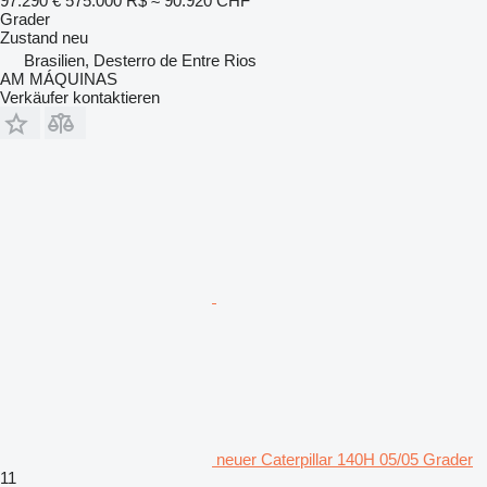
97.290 €
575.000 R$
≈ 90.920 CHF
Grader
Zustand
neu
Brasilien, Desterro de Entre Rios
AM MÁQUINAS
Verkäufer kontaktieren
neuer Caterpillar 140H 05/05 Grader
11