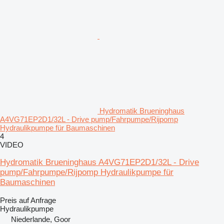
Hydromatik Brueninghaus
A4VG71EP2D1/32L - Drive pump/Fahrpumpe/Rijpomp
Hydraulikpumpe für Baumaschinen
4
VIDEO
Hydromatik Brueninghaus A4VG71EP2D1/32L - Drive
pump/Fahrpumpe/Rijpomp Hydraulikpumpe für
Baumaschinen
Preis auf Anfrage
Hydraulikpumpe
Niederlande, Goor