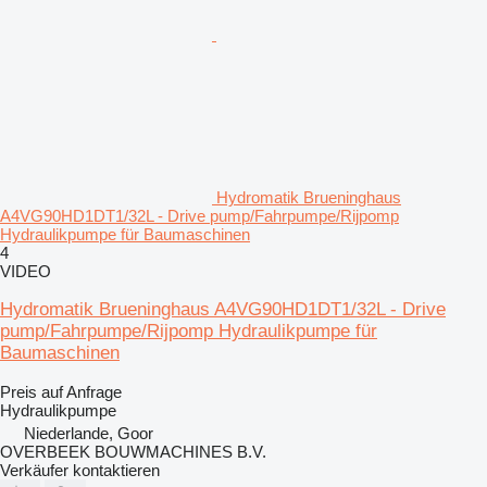
Hydromatik Brueninghaus
A4VG90HD1DT1/32L - Drive pump/Fahrpumpe/Rijpomp
Hydraulikpumpe für Baumaschinen
4
VIDEO
Hydromatik Brueninghaus A4VG90HD1DT1/32L - Drive
pump/Fahrpumpe/Rijpomp Hydraulikpumpe für
Baumaschinen
Preis auf Anfrage
Hydraulikpumpe
Niederlande, Goor
OVERBEEK BOUWMACHINES B.V.
Verkäufer kontaktieren