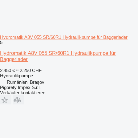
Hydromatik A8V 055 SR/60R1 Hydraulikpumpe für Baggerlader
5
Hydromatik A8V 055 SR/60R1 Hydraulikpumpe für
Baggerlader
2.450 €
≈ 2.290 CHF
Hydraulikpumpe
Rumänien, Braşov
Pigorety Impex S.r.l.
Verkäufer kontaktieren