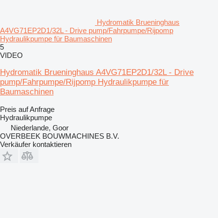
Hydromatik Brueninghaus
A4VG71EP2D1/32L - Drive pump/Fahrpumpe/Rijpomp
Hydraulikpumpe für Baumaschinen
5
VIDEO
Hydromatik Brueninghaus A4VG71EP2D1/32L - Drive
pump/Fahrpumpe/Rijpomp Hydraulikpumpe für
Baumaschinen
Preis auf Anfrage
Hydraulikpumpe
Niederlande, Goor
OVERBEEK BOUWMACHINES B.V.
Verkäufer kontaktieren