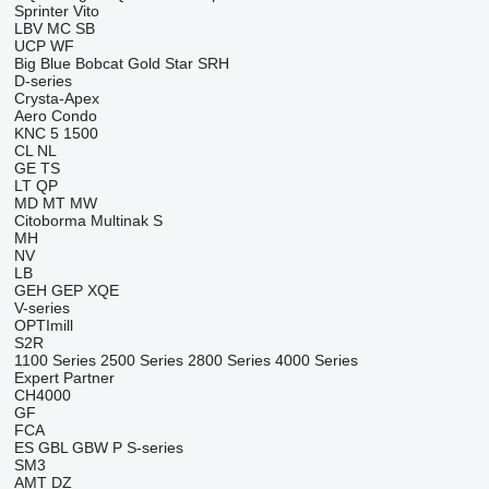
Sprinter
Vito
LBV
MC
SB
UCP
WF
Big Blue
Bobcat
Gold Star
SRH
D-series
Crysta-Apex
Aero
Condo
KNC 5 1500
CL
NL
GE
TS
LT
QP
MD
MT
MW
Citoborma
Multinak S
MH
NV
LB
GEH
GEP
XQE
V-series
OPTImill
S2R
1100 Series
2500 Series
2800 Series
4000 Series
Expert
Partner
CH4000
GF
FCA
ES
GBL
GBW
P
S-series
SM3
AMT
DZ