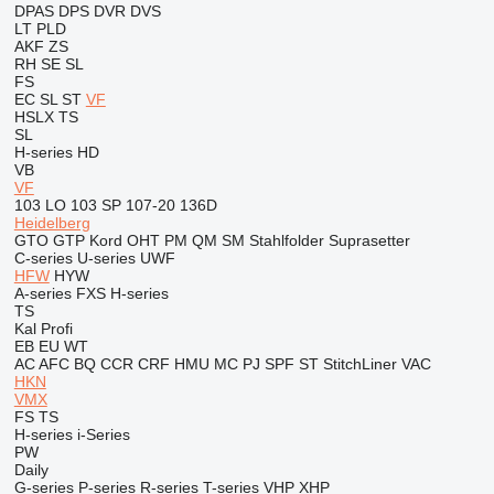
DPAS
DPS
DVR
DVS
LT
PLD
AKF
ZS
RH
SE
SL
FS
EC
SL
ST
VF
HSLX
TS
SL
H-series
HD
VB
VF
103 LO
103 SP
107-20
136D
Heidelberg
GTO
GTP
Kord
OHT
PM
QM
SM
Stahlfolder
Suprasetter
C-series
U-series
UWF
HFW
HYW
A-series
FXS
H-series
TS
Kal
Profi
EB
EU
WT
AC
AFC
BQ
CCR
CRF
HMU
MC
PJ
SPF
ST
StitchLiner
VAC
HKN
VMX
FS
TS
H-series
i-Series
PW
Daily
G-series
P-series
R-series
T-series
VHP
XHP