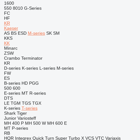
1600
550
8010
G-Series
FC
HF
KR
Kaeser
AS
BS
ESD
M-series
SK
SM
KKS
KK
Minarc
ZSW
Crambo
Terminator
KR
D-series
K-series
L-series
M-series
FW
ES
B-series
HD
PGG
500
600
E-series
MT
R-series
DTS
LE
TGM
TGS
TGX
K-series
T-series
Shark
Tiger
Junior
Variosteff
MH 400 P
MH 500 W
MH 600 E
MT
P-series
RB
HQR
Integrex
Quick Turn
Super Turbo X
VCS
VTC
Variaxis