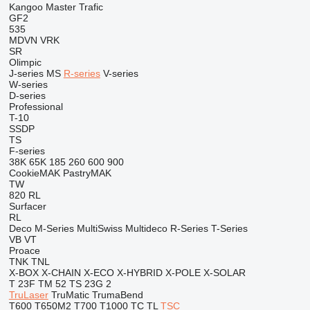
Kangoo
Master
Trafic
GF2
535
MDVN
VRK
SR
Olimpic
J-series
MS
R-series
V-series
W-series
D-series
Professional
T-10
SSDP
TS
F-series
38K
65K
185
260
600
900
CookieMAK
PastryMAK
TW
820
RL
Surfacer
RL
Deco
M-Series
MultiSwiss
Multideco
R-Series
T-Series
VB
VT
Proace
TNK
TNL
X-BOX
X-CHAIN
X-ECO
X-HYBRID
X-POLE
X-SOLAR
T 23F
TM 52
TS 23G 2
TruLaser
TruMatic
TrumaBend
T600
T650M2
T700
T1000
TC
TL
TSC