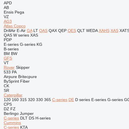
APD
AB
Ensis
Pega
VZ
AG3
Atlas Copco
DrillAir
E-Air
GA
LT
QAS
QAX
QEP
QES
QLT
WEDA
XAHS
XAS
XAT
QAS
W series
XAS
PDP
E-series
G-series
KG
B-series
BM
BW
GFS
VT
Rover
Skipper
533
PA
Airpure
Britecpure
BySprint Fiber
CK
SR
Caterpillar
120
160
315
320
330
365
C-series
DE
D series
E-series
G-series
G
CPS
DZ
FZ
Berlingo
Jumper
C-series
DLT
DS
H-series
Cummins
C-series
KTA