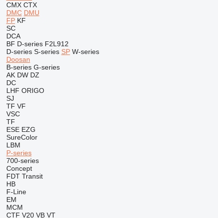
CMX
CTX
DMC
DMU
FP
KF
SC
DCA
BF
D-series
F2L912
D-series
S-series
SP
W-series
Doosan
B-series
G-series
AK
DW
DZ
DC
LHF
ORIGO
SJ
TF
VF
VSC
TF
ESE
EZG
SureColor
LBM
P-series
700-series
Concept
FDT
Transit
HB
F-Line
EM
MCM
CTF
V20
VB
VT