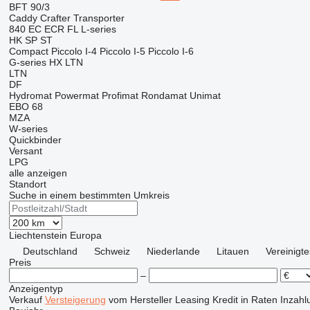
BFT 90/3
Caddy
Crafter
Transporter
840
EC
ECR
FL
L-series
HK
SP
ST
Compact
Piccolo I-4
Piccolo I-5
Piccolo I-6
G-series
HX
LTN
LTN
DF
Hydromat
Powermat
Profimat
Rondamat
Unimat
EBO 68
MZA
W-series
Quickbinder
Versant
LPG
alle anzeigen
Standort
Suche in einem bestimmten Umkreis
Liechtenstein
Europa
Deutschland
Schweiz
Niederlande
Litauen
Vereinigte
Preis
–
Anzeigentyp
Verkauf
Versteigerung
vom Hersteller
Leasing
Kredit
in Raten
Inzahl