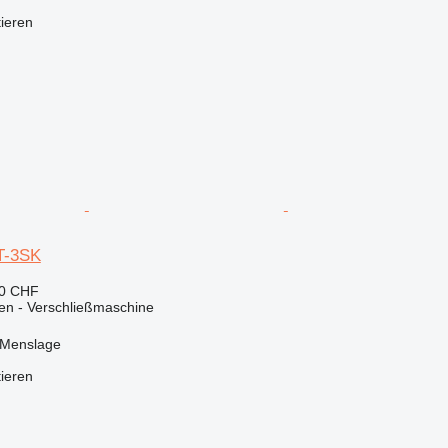
tieren
T-3SK
40 CHF
en - Verschließmaschine
 Menslage
tieren