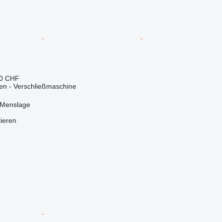
60 CHF
en - Verschließmaschine
 Menslage
tieren