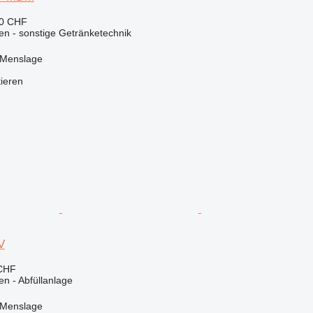
50 CHF
en - sonstige Getränketechnik
 Menslage
tieren
V
 CHF
en - Abfüllanlage
 Menslage