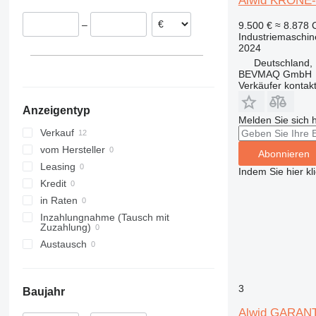
Alwid KRONE
–
9.500 €
≈ 8.878
Industriemaschin
2024
Deutschland,
BEVMAQ GmbH
Verkäufer kontak
Anzeigentyp
Melden Sie sich 
Verkauf
vom Hersteller
Abonnieren
Leasing
Indem Sie hier kl
Kredit
in Raten
Inzahlungnahme (Tausch mit
Zuzahlung)
Austausch
3
Baujahr
Alwid GARAN