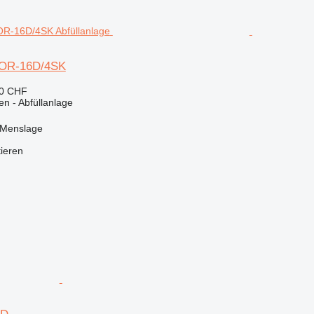
IOR-16D/4SK
80 CHF
en - Abfüllanlage
 Menslage
tieren