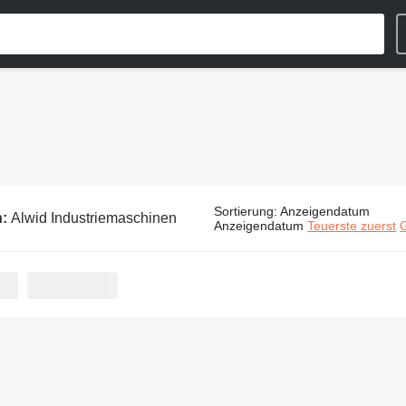
Sortierung
:
Anzeigendatum
n:
Alwid Industriemaschinen
Anzeigendatum
Teuerste zuerst
G