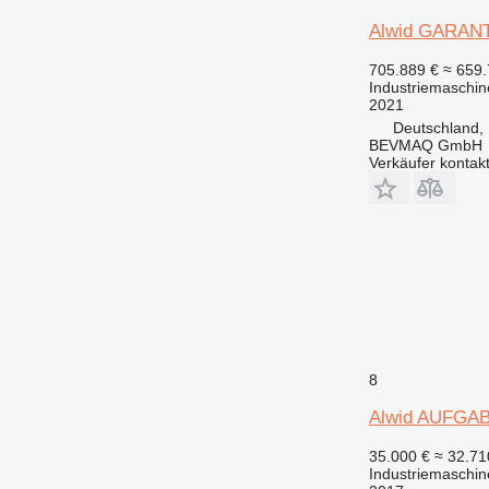
Alwid GARAN
705.889 €
≈ 659
Industriemaschin
2021
Deutschland,
BEVMAQ GmbH
Verkäufer kontak
8
Alwid AUFGA
35.000 €
≈ 32.7
Industriemaschine