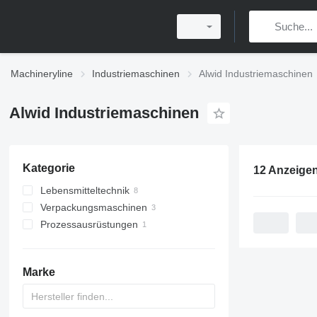
Machineryline
Industriemaschinen
Alwid Industriemaschinen
Alwid Industriemaschinen
Kategorie
12 Anzeige
Lebensmitteltechnik
Verpackungsmaschinen
Getränketechnik
Prozessausrüstungen
Verschließmaschinen
Abfüllanlage
Abfüllanlage
Abfüllanlagen für Flüssigkeiten
sonstigen Getränketechniken
Palettierer
Marke