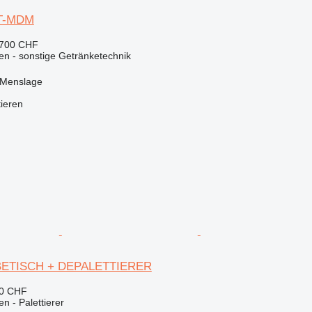
T-MDM
.700 CHF
en - sonstige Getränketechnik
 Menslage
tieren
BETISCH + DEPALETTIERER
10 CHF
n - Palettierer