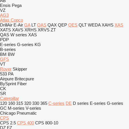
AB
Ensis
Pega
VZ
AG3
Atlas Copco
DrillAir
E-Air
GA
LT
QAS
QAX
QEP
QES
QLT
WEDA
XAHS
XAS
XATS
XAVS
XRHS
XRVS
ZT
QAS
W series
XAS
PDP
E-series
G-series
KG
B-series
BM
BW
GFS
VT
Rover
Skipper
533
PA
Airpure
Britecpure
BySprint Fiber
CK
SR
Caterpillar
120
160
315
320
330
365
C-series
DE
D series
E-series
G-series
GC
M-series
V-series
Chicago Pneumatic
CPS
CPS 2.5
CPS 400
CPS 800-10
DZ
FZ