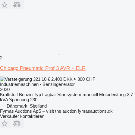
2
Chicago Pneumatic Prof 3 AVR + ELR
321,10 €
2.400 DKK
≈ 300 CHF
Industriemaschinen - Benzingenerator
2020
Kraftstoff
Benzin
Typ
tragbar
Startsystem
manuell
Motorleistung
2,7
kVA
Spannung
230
Dänemark, Sjælland
Fymas Auctions ApS – visit the auction fymasauctions.dk
Verkäufer kontaktieren