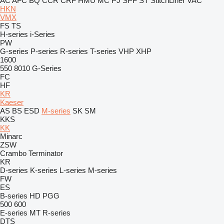
AC
AFC
BQ
CCR
CRF
HMU
MC
PJ
SPF
ST
StitchLiner
VAC
HKN
VMX
FS
TS
H-series
i-Series
PW
G-series
P-series
R-series
T-series
VHP
XHP
1600
550
8010
G-Series
FC
HF
KR
Kaeser
AS
BS
ESD
M-series
SK
SM
KKS
KK
Minarc
ZSW
Crambo
Terminator
KR
D-series
K-series
L-series
M-series
FW
ES
B-series
HD
PGG
500
600
E-series
MT
R-series
DTS