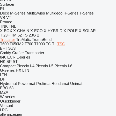
Surfacer
RL
Deco
M-Series
MultiSwiss
Multideco
R-Series
T-Series
VB
VT
Proace
TNK
TNL
X-BOX
X-CHAIN
X-ECO
X-HYBRID
X-POLE
X-SOLAR
T 23F
TM 52
TS 23G 2
TruLaser
TruMatic
TrumaBend
T600
T650M2
T700
T1000
TC
TL
TSC
BFT 90/3
Caddy
Crafter
Transporter
840
ECR
L-series
HK
SP
ST
Compact
Piccolo I-4
Piccolo I-5
Piccolo I-6
G-series
HX
LTN
LTN
DF
Hydromat
Powermat
Profimat
Rondamat
Unimat
EBO 68
MZA
W-series
Quickbinder
Versant
LPG
alle anzeigen