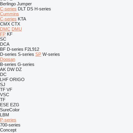
Berlingo
Jumper
C-series
DLT
DS
H-series
Cummins
C-series
KTA
CMX
CTX
DMC
DMU
FP
KF
SC
DCA
BF
D-series
F2L912
D-series
S-series
SP
W-series
Doosan
B-series
G-series
AK
DW
DZ
DC
LHF
ORIGO
SJ
TF
VF
VSC
TF
ESE
EZG
SureColor
LBM
P-series
700-series
Concept