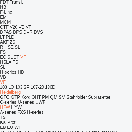
FDT
Transit
HB
F-Line
EM
MCM
CTF
V20
VB
VT
DPAS
DPS
DVR
DVS
LT
PLD
AKF
ZS
RH
SE
SL
FS
EC
SL
ST
VF
HSLX
TS
SL
H-series
HD
VB
VF
103 LO
103 SP
107-20
136D
Heidelberg
GTO
GTP
Kord
OHT
PM
QM
SM
Stahlfolder
Suprasetter
C-series
U-series
UWF
HFW
HYW
A-series
FXS
H-series
TS
Kal
Profi
EB
EU
WT