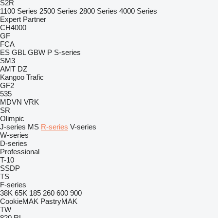
S2R
1100 Series
2500 Series
2800 Series
4000 Series
Expert
Partner
CH4000
GF
FCA
ES
GBL
GBW
P
S-series
SM3
AMT
DZ
Kangoo
Trafic
GF2
535
MDVN
VRK
SR
Olimpic
J-series
MS
R-series
V-series
W-series
D-series
Professional
T-10
SSDP
TS
F-series
38K
65K
185
260
600
900
CookieMAK
PastryMAK
TW
820
RL