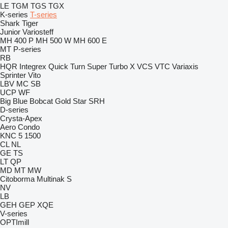
LE
TGM
TGS
TGX
K-series
T-series
Shark
Tiger
Junior
Variosteff
MH 400 P
MH 500 W
MH 600 E
MT
P-series
RB
HQR
Integrex
Quick Turn
Super Turbo X
VCS
VTC
Variaxis
Sprinter
Vito
LBV
MC
SB
UCP
WF
Big Blue
Bobcat
Gold Star
SRH
D-series
Crysta-Apex
Aero
Condo
KNC 5 1500
CL
NL
GE
TS
LT
QP
MD
MT
MW
Citoborma
Multinak S
NV
LB
GEH
GEP
XQE
V-series
OPTImill