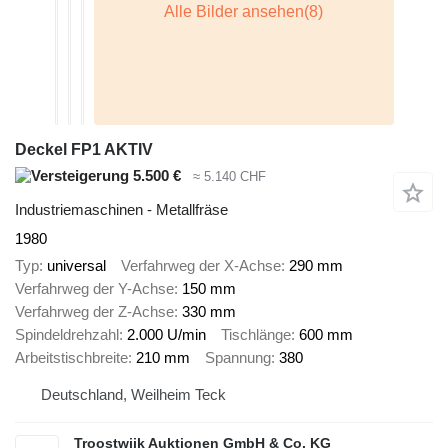
Deckel FP1 AKTIV
5.500 €
≈ 5.140 CHF
Industriemaschinen - Metallfräse
1980
Typ
universal
Verfahrweg der X-Achse
290 mm
Verfahrweg der Y-Achse
150 mm
Verfahrweg der Z-Achse
330 mm
Spindeldrehzahl
2.000 U/min
Tischlänge
600 mm
Arbeitstischbreite
210 mm
Spannung
380
Deutschland, Weilheim Teck
Troostwijk Auktionen GmbH & Co. KG