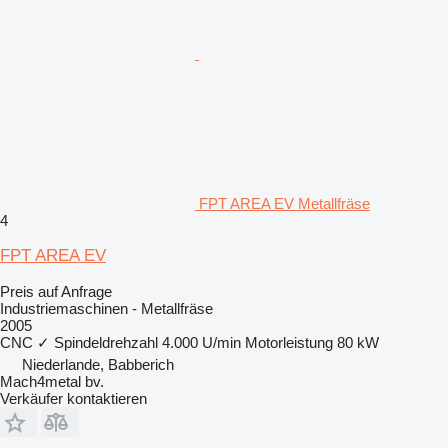
FPT AREA EV Metallfräse
4
FPT AREA EV
Preis auf Anfrage
Industriemaschinen - Metallfräse
2005
CNC
✓
Spindeldrehzahl
4.000 U/min
Motorleistung
80 kW
Niederlande, Babberich
Mach4metal bv.
Verkäufer kontaktieren