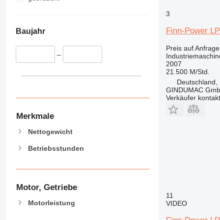
3
Finn-Power L
Baujahr
Preis auf Anfrage
–
Industriemaschi
2007
21.500 M/Std.
Deutschland, 
GINDUMAC Gm
Verkäufer kontak
Merkmale
Nettogewicht
Betriebsstunden
Motor, Getriebe
11
Motorleistung
VIDEO