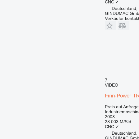
CNC
✓
Deutschland, 
GINDUMAC Gm
Verkäufer kontak
7
VIDEO
Finn-Power T
Preis auf Anfrage
Industriemaschin
2003
28.003 M/Std.
CNC
✓
Deutschland, 
GINDUMAC Gm