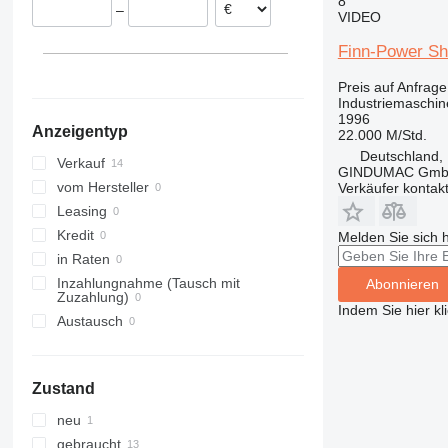
8
–
Portugal
VIDEO
Dänemark
Finn-Power S
Preis auf Anfrage
Industriemaschin
1996
Anzeigentyp
22.000 M/Std.
Deutschland, 
Verkauf
GINDUMAC Gm
vom Hersteller
Verkäufer kontak
Leasing
Kredit
Melden Sie sich 
in Raten
Inzahlungnahme (Tausch mit
Abonnieren
Zuzahlung)
Indem Sie hier kl
Austausch
Zustand
neu
gebraucht