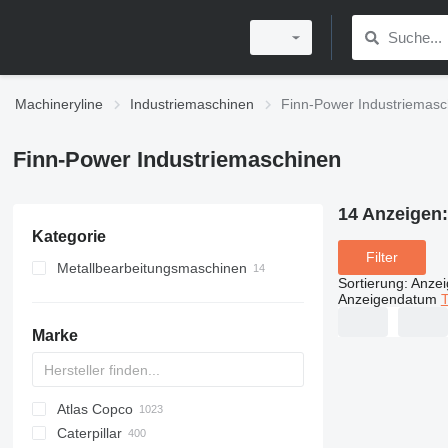
Machineryline
Industriemaschinen
Finn-Power Industriemasc
Finn-Power Industriemaschinen
14 Anzeigen
Kategorie
Filter
Metallbearbeitungsmaschinen
Sortierung
:
Anze
Metallpressen
Anzeigendatum
T
Zerspanungsmaschinen
Revolverstanzpressen
Marke
Abkantpressen
Laserschneidmaschinen
Stanzpressen
Atlas Copco
PDS
APD
AB
Ensis
VZ
AG3
Caterpillar
Pega
DrillAir
QAS
PDP
E-series
B-series
BM
GFS
VT
Rover
533
Airpure
BySprint Fiber
CK
SR