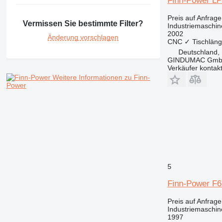
Finn-Power 
Preis auf Anfrage
Vermissen Sie bestimmte Filter?
Industriemaschi
2002
Änderung vorschlagen
CNC
✓
Tischlän
Deutschland, 
GINDUMAC Gm
Verkäufer kontak
Weitere Informationen zu Finn-
Power
5
Finn-Power F6
Preis auf Anfrage
Industriemaschin
1997