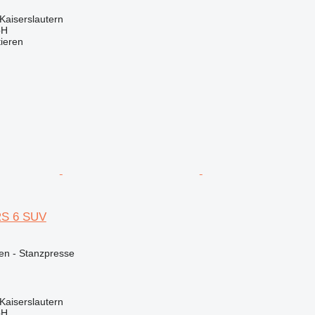
Kaiserslautern
bH
tieren
RS 6 SUV
en - Stanzpresse
Kaiserslautern
bH