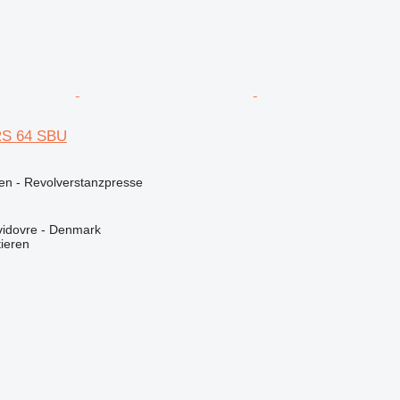
RS 64 SBU
en - Revolverstanzpresse
idovre - Denmark
tieren