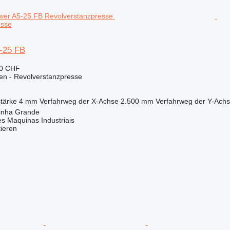
esse
-25 FB
60 CHF
en - Revolverstanzpresse
tärke
4 mm
Verfahrweg der X-Achse
2.500 mm
Verfahrweg der Y-Ach
rinha Grande
s Maquinas Industriais
tieren