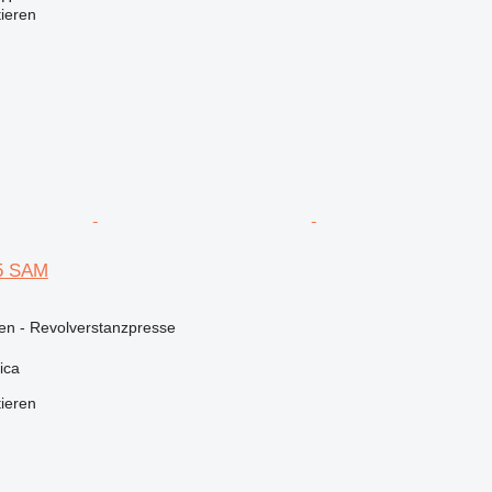
tieren
 5 SAM
en - Revolverstanzpresse
ica
tieren