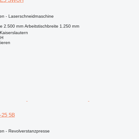
LPE5 SWUH
nen - Laserschneidmaschine
ge
2.500 mm
Arbeitstischbreite
1.250 mm
Kaiserslautern
bH
tieren
-25 5B
en - Revolverstanzpresse