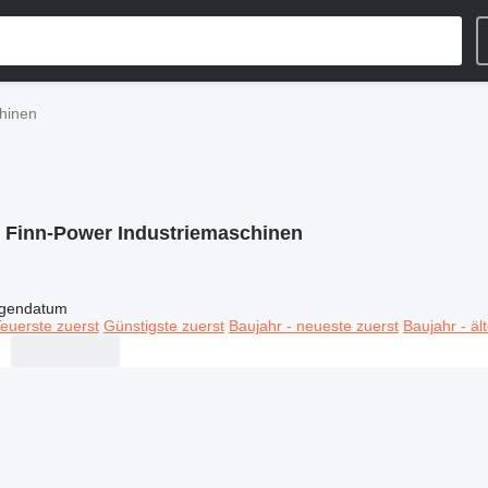
hinen
:
Finn-Power Industriemaschinen
igendatum
euerste zuerst
Günstigste zuerst
Baujahr - neueste zuerst
Baujahr - äl