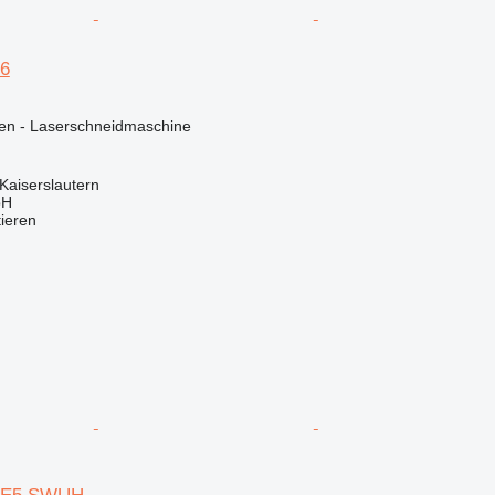
P6
nen - Laserschneidmaschine
Kaiserslautern
bH
tieren