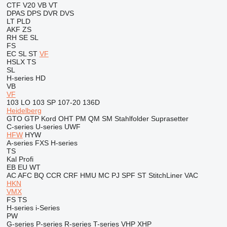
CTF
V20
VB
VT
DPAS
DPS
DVR
DVS
LT
PLD
AKF
ZS
RH
SE
SL
FS
EC
SL
ST
VF
HSLX
TS
SL
H-series
HD
VB
VF
103 LO
103 SP
107-20
136D
Heidelberg
GTO
GTP
Kord
OHT
PM
QM
SM
Stahlfolder
Suprasetter
C-series
U-series
UWF
HFW
HYW
A-series
FXS
H-series
TS
Kal
Profi
EB
EU
WT
AC
AFC
BQ
CCR
CRF
HMU
MC
PJ
SPF
ST
StitchLiner
VAC
HKN
VMX
FS
TS
H-series
i-Series
PW
G-series
P-series
R-series
T-series
VHP
XHP