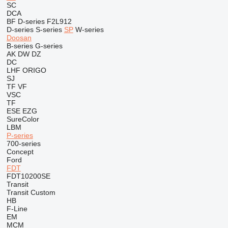
SC
DCA
BF
D-series
F2L912
D-series
S-series
SP
W-series
Doosan
B-series
G-series
AK
DW
DZ
DC
LHF
ORIGO
SJ
TF
VF
VSC
TF
ESE
EZG
SureColor
LBM
P-series
700-series
Concept
Ford
FDT
FDT10200SE
Transit
Transit Custom
HB
F-Line
EM
MCM