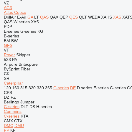
VZ
AG3
Atlas Copco
DrillAir
E-Air
GA
LT
QAS
QAX
QEP
QES
QLT
WEDA
XAHS
XAS
XAT
QAS
W series
XAS
PDP
E-series
G-series
KG
B-series
BM
BW
GFS
VT
Rover
Skipper
533
PA
Airpure
Britecpure
BySprint Fiber
CK
SR
Caterpillar
120
160
315
320
330
365
C-series
DE
D series
E-series
G-series
G
CPS
DZ
FZ
Berlingo
Jumper
C-series
DLT
DS
H-series
Cummins
C-series
KTA
CMX
CTX
DMC
DMU
FP
KF