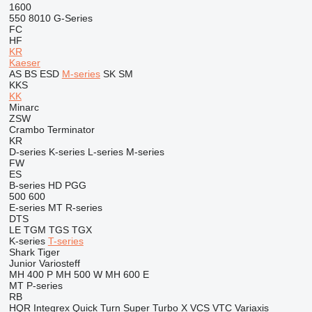
1600
550
8010
G-Series
FC
HF
KR
Kaeser
AS
BS
ESD
M-series
SK
SM
KKS
KK
Minarc
ZSW
Crambo
Terminator
KR
D-series
K-series
L-series
M-series
FW
ES
B-series
HD
PGG
500
600
E-series
MT
R-series
DTS
LE
TGM
TGS
TGX
K-series
T-series
Shark
Tiger
Junior
Variosteff
MH 400 P
MH 500 W
MH 600 E
MT
P-series
RB
HQR
Integrex
Quick Turn
Super Turbo X
VCS
VTC
Variaxis