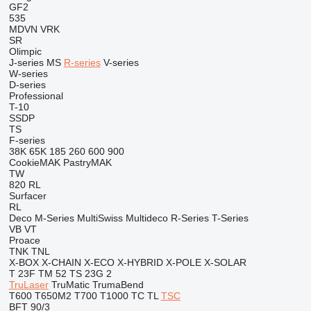
GF2
535
MDVN
VRK
SR
Olimpic
J-series
MS
R-series
V-series
W-series
D-series
Professional
T-10
SSDP
TS
F-series
38K
65K
185
260
600
900
CookieMAK
PastryMAK
TW
820
RL
Surfacer
RL
Deco
M-Series
MultiSwiss
Multideco
R-Series
T-Series
VB
VT
Proace
TNK
TNL
X-BOX
X-CHAIN
X-ECO
X-HYBRID
X-POLE
X-SOLAR
T 23F
TM 52
TS 23G 2
TruLaser
TruMatic
TrumaBend
T600
T650M2
T700
T1000
TC
TL
TSC
BFT 90/3