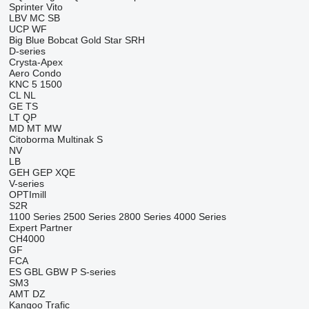
Sprinter
Vito
LBV
MC
SB
UCP
WF
Big Blue
Bobcat
Gold Star
SRH
D-series
Crysta-Apex
Aero
Condo
KNC 5 1500
CL
NL
GE
TS
LT
QP
MD
MT
MW
Citoborma
Multinak S
NV
LB
GEH
GEP
XQE
V-series
OPTImill
S2R
1100 Series
2500 Series
2800 Series
4000 Series
Expert
Partner
CH4000
GF
FCA
ES
GBL
GBW
P
S-series
SM3
AMT
DZ
Kangoo
Trafic