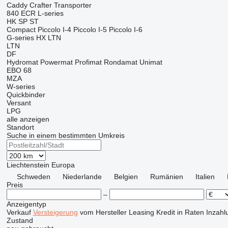
Caddy
Crafter
Transporter
840
ECR
L-series
HK
SP
ST
Compact
Piccolo I-4
Piccolo I-5
Piccolo I-6
G-series
HX
LTN
LTN
DF
Hydromat
Powermat
Profimat
Rondamat
Unimat
EBO 68
MZA
W-series
Quickbinder
Versant
LPG
alle anzeigen
Standort
Suche in einem bestimmten Umkreis
Liechtenstein
Europa
Schweden
Niederlande
Belgien
Rumänien
Italien
Preis
–
Anzeigentyp
Verkauf
Versteigerung
vom Hersteller
Leasing
Kredit
in Raten
Inzahl
Zustand